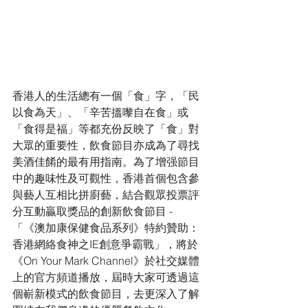
香港人的生活總有一個「食」字，「民
以食為天」、「辛苦搵嚟自在食」或
「食得是福」等都充份反映了「食」對
大眾的重要性，飲食節目亦成為了尋找
美酒佳餚的最有用指南。為了增强節目
中的趣味性及可觀性，香港首個包含參
與藝人互相比拼廚藝，結合觀眾投票評
分互動贏取獎品的創新飲食節目 - 
「《澳加康保健食品系列》特約贊助：
香港網絡食神之IE創意爭霸戰」，將於
《On Your Mark Channel》於社交媒體
上的官方頻道播放，屆時大家可透過這
個嶄新模式的飲食節目，去更深入了解