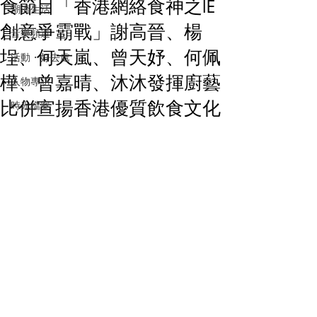
食節目「香港網絡食神之IE
潮流生活
創意爭霸戰」謝高晉、楊
音樂頻道
埕、何天嵐、曾天妤、何佩
活動・好去處
樺、曾嘉晴、沐沐發揮廚藝
人物專訪
比併宣揚香港優質飲食文化
時光檔案