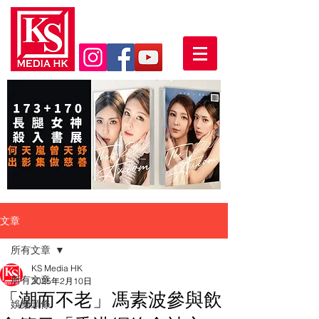
文章
所有文章
KS Media HK
所有文章
2025年2月10日
「潮而不老」馮素波參與飲
娛樂頭條