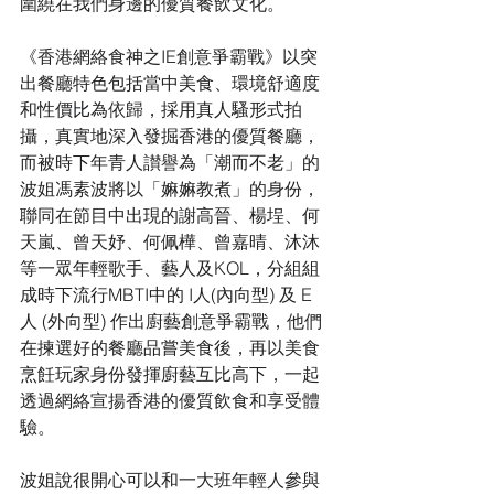
圍繞在我們身邊的優質餐飲文化。
《香港網絡食神之IE創意爭霸戰》以突
出餐廳特色包括當中美食、環境舒適度
和性價
比
為依歸，採用真人騷形式拍
攝，真實地深入發掘香港的優質餐廳，
而被時下年青人讃譽為「潮而不老」的
波姐馮素波將以「嫲嫲教煮」的身份，
聯同在節目中出現的謝高晉、楊埕、何
天嵐、曾天妤、何佩樺、曾嘉晴、沐沐
等一眾年輕歌手、藝人及KOL，分組組
成時下流行MBTI中的 I人(內向型) 及 E
人 (外向型) 作出廚藝創意爭霸戰，他們
在揀選好的餐廳品嘗美食後，再以美食
烹飪玩家身份發揮廚藝互比高下，一起
透過網絡宣揚香港的優質飲食和享受體
驗。
波姐說很開心可以和一大班年輕人參與