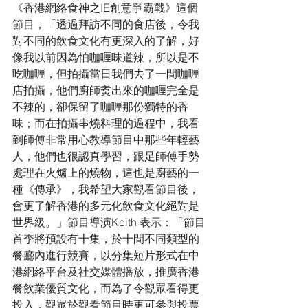
《香港網絡食神之IE創意爭霸戰》這個
節目，「透過拜訪不同的食店後，令我
對不同的飲食文化有更深入的了解，好
像我以前因為怕咖喱味道辣，所以是不
吃咖喱，但拍攝當日我們去了一間咖喱
店拍攝，他們廚師煑出來的咖喱完全是
不辣的，卻保留了咖喱那份獨特的香
味；而在拍攝串燒料理的過程中，我看
到師傅非常用心教導節目中那些年輕藝
人，他們也很認真學習，跟足師傅手勢
處理在火爐上的燒物，這也是廚藝的一
種《傳承》，我希望大家觀看節目後，
會更了解香港的多元化飲食文化絕對是
世界級。」節目導演Keith 表示：「節目
首季將預設有十集，於十間不同類型的
餐廳內進行競賽，以分集短片形式在中
港網絡平台及社交媒體播放，推廣香港
餐飲業優質文化，而為了令觀眾看得更
投入，觀眾於觀看節目時更可參與投票