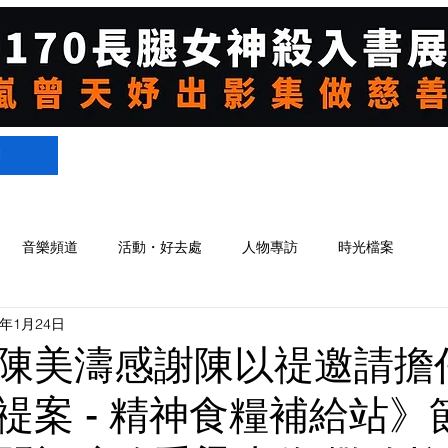
們
音樂頻道
活動・好去處
人物專訪
時光檔案
5年1月24日
陳美濤感謝陳以禔邀請擔
禔案 - 精神食糧補給站》