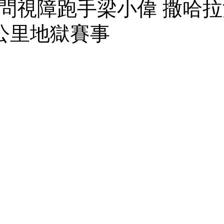
問視障跑手梁小偉 撒哈
0公里地獄賽事