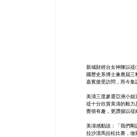
新城財經台女神陳以禔(
國歷史系博士兼應屆三
嘉賓接受訪問，而今集訪
美濤三度參選亞洲小姐
禔十分欣賞美濤的毅力
覺很有趣，更讚揚以禔
美濤感動說：「我們剛
拉沙漠馬拉松比賽，做