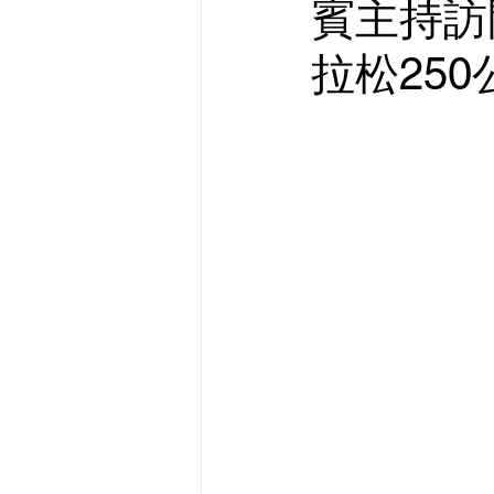
賓主持訪
拉松25