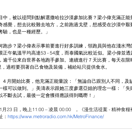
目中，被以禔問到點解選撒哈拉沙漠參加比賽？梁小偉充滿正能
奇感覺，想去比較難去地方，之前跑過戈壁，想感受在沙漠中艱
考驗，也是一種經歷。」
何跑步？梁小偉表示事前要進行好多訓練，領跑員與他在淺水灣
正午氣溫平均高達53 - 54度，而泰國氣比較近似。梁小偉並
，逾千位來自世界各地跑手參加。連續進行７天比賽，每天在限
公里，過程要孭著自己食物及裝備，補給站只提供食水。
 ，４月開始比賽，他充滿正能量說：「無論自己跟別人不同，及
一樣可以做到。」美濤表示跟她三度參選亞姐的理念一樣：「失
以不斷去試，最後一定會獲得應該得到嘅嘢！」
 1月23 日，晚上11:00 – 凌晨 00:00   ，《漫生活禔案 - 精
址：
https://www.metroradio.com.hk/MetroFinance/