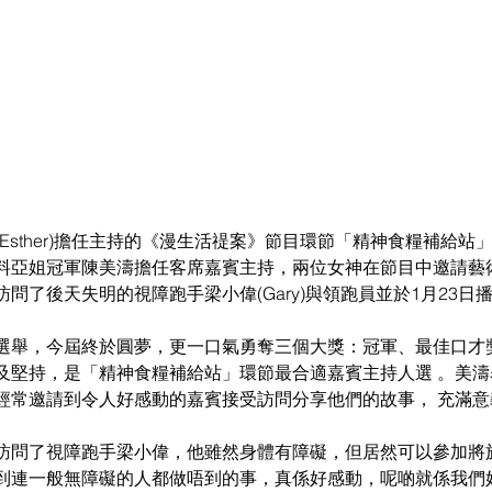
Esther)擔任主持的《漫生活禔案》節目環節「精神食糧補給站
料亞姐冠軍陳美濤擔任客席嘉賓主持，兩位女神在節目中邀請藝
問了後天失明的視障跑手梁小偉(Gary)與領跑員並於1月23日
選舉，今屆終於圓夢，更一口氣勇奪三個大獎：冠軍、最佳口才
及堅持，是「精神食糧補給站」環節最合適嘉賓主持人選 。美
經常邀請到令人好感動的嘉賓接受訪問分享他們的故事， 充滿意
訪問了視障跑手梁小偉，他雖然身體有障礙，但居然可以參加將
到連一般無障礙的人都做唔到的事，真係好感動，呢啲就係我們