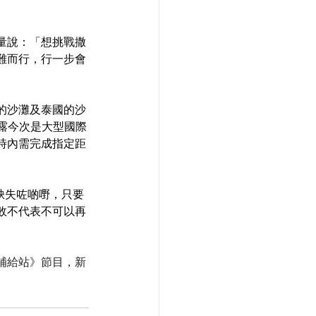
量說：「想挑戰撒
難而行，行一步會
的沙灘及泰國的沙
透露今次是大型國際
時內需完成指定距
缺失咗啲嘢，只要
敗不代表不可以再
神食糧補給站》節目，新