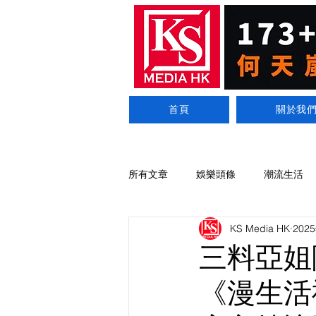
首頁
關於我
所有文章
娛樂頭條
潮流生活
KS Media HK
202
三料亞姐
《漫生活