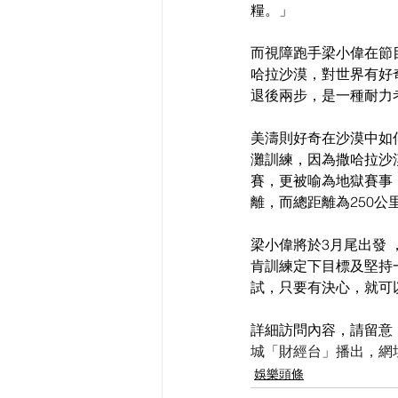
糧。」
而視障跑手梁小偉在節
哈拉沙漠，對世界有好
退後兩步，是一種耐力
美濤則好奇在沙漠中如
灘訓練，因為撒哈拉沙漠
賽，更被喻為地獄賽事
離，而總距離為250
梁小偉將於3月尾出發
肯訓練定下目標及堅持
試，只要有決心，就可
詳細訪問內容，請留意
城「財經台」播出，網
娛樂頭條