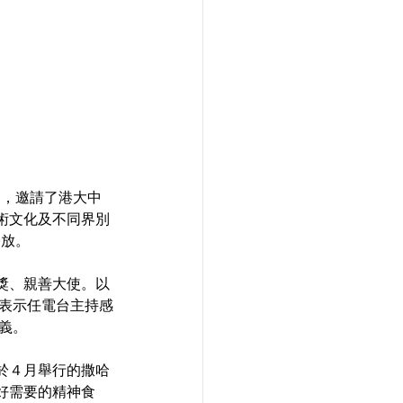
」，邀請了港大中
術文化及不同界別
播放。
獎、親善大使。以
濤表示任電台主持感
義。
於４月舉行的撒哈
好需要的精神食