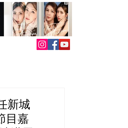
任新城
節目嘉