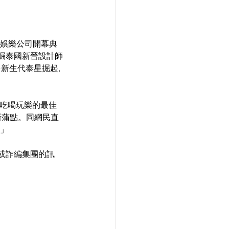
中泰娛樂公司開幕典
發掘泰國新晉設計師
多新生代泰星掘起, 
 吃喝玩樂的最佳
新蒲點。同網民直
。」
人或詐編集團的訊