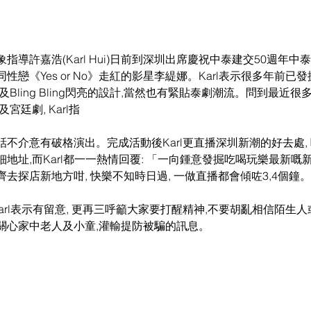
指導許嘉浩(Karl Hui)日前到深圳出席慶祝中泰建交50週年
性戀《Yes or No》走紅的影星李緹娜。Karl表示很多年前已
Bling Bling閃亮的設計,當然也有緊貼泰劇潮流。問到最近很
宮廷劇, Karl指
不介意有破格演出。完成活動後Karl更直播深圳新潮的好去處,
地址,而Karl都一一熱情回覆: 「一向鍾意發掘吃喝玩樂最新嘅
去探店新地方咁, 快樂不知時日過, 一做直播都會傾咗3,4個鐘
Karl表示有留意, 更再三呼籲大家要打醒精神,不要胡亂相信陌生
關心家中老人及小童,灌輸提防被騙的訊息。