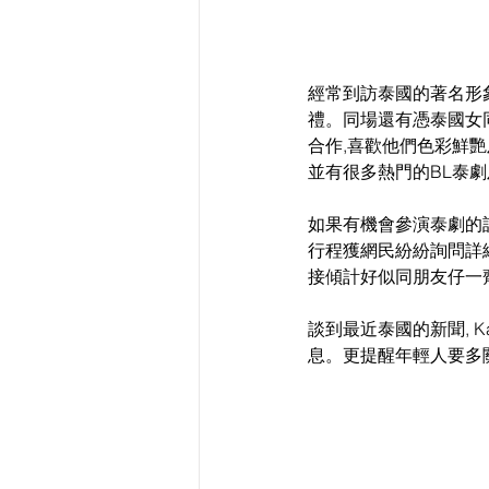
經常到訪泰國的著名形象
禮。同場還有憑泰國女同
合作,喜歡他們色彩鮮艷及
並有很多熱門的BL泰劇及
如果有機會參演泰劇的話
行程獲網民紛紛詢問詳細
接傾計好似同朋友仔一齊
談到最近泰國的新聞, 
息。更提醒年輕人要多