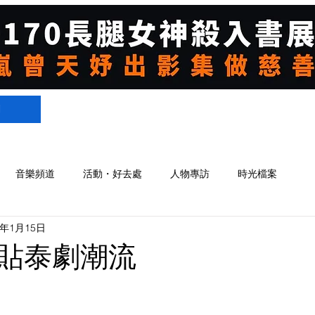
們
音樂頻道
活動・好去處
人物專訪
時光檔案
5年1月15日
貼泰劇潮流