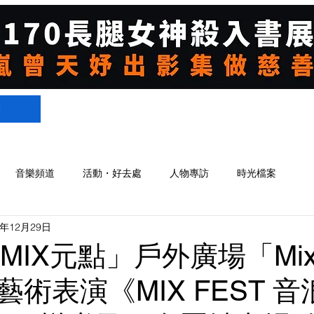
們
音樂頻道
活動・好去處
人物專訪
時光檔案
4年12月29日
 MIX元點」戶外廣場「Mix 
術表演《MIX FEST 音