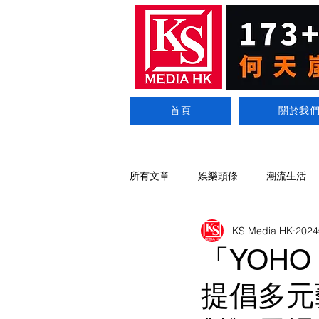
首頁
關於我
所有文章
娛樂頭條
潮流生活
KS Media HK
202
「YOHO
提倡多元藝