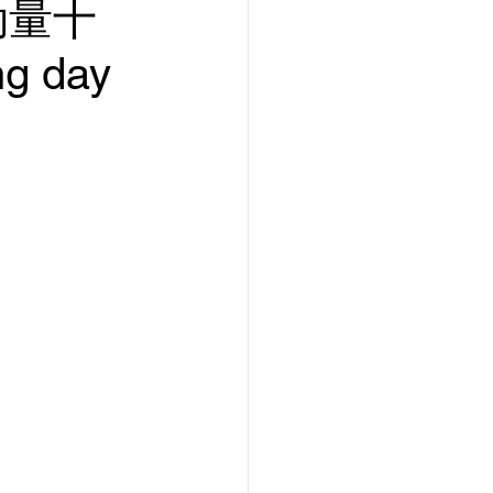
勁量十
 day