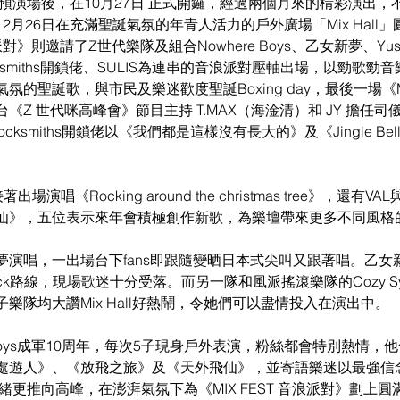
的預演場後，在10月27日 正式開鑼，經過兩個月來的棈彩演出
2月26日在充滿聖誕氣氛的年青人活力的戶外廣場「Mix Hall
浪派對》則邀請了Z世代樂隊及組合Nowhere Boys、乙女新夢、Yuso
、Locksmiths開鎖佬、SULIS為連串的音浪派對壓軸出場，以勁歌
的聖誕歌，與市民及樂迷歡度聖誕Boxing day，最後一場《MIX
《Z 世代咪高峰會》節目主持 T.MAX（海淦清）和 JY 擔任
Locksmiths開鎖佬以《我們都是這樣沒有長大的》及《Jingle Bel
著出場演唱《Rocking around the christmas tree》，還有VAL
仙》，五位表示來年會積極創作新歌，為樂壇帶來更多不同風格
夢演唱，一出場台下fans即跟隨變晒日本式尖叫又跟著唱。乙女
ck路線，現場歌迷十分受落。而另一隊和風派搖滾樂隊的Cozy Syn
樂隊均大讚Mix Hall好熱鬧，令她們可以盡情投入在演出中。
e Boys成軍10周年，每次5子現身戶外表演，粉絲都會特別熱情
處遊人》、《放飛之旅》及《天外飛仙》，並寄語樂迷以最強信
情緒更推向高峰，在澎湃氣氛下為《MIX FEST 音浪派對》劃上圓