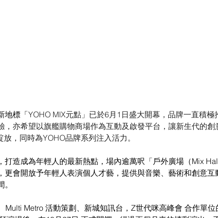
新地標「
YOHO MIX元點」已於6月1日盛大開幕，品牌一直積
驗，亦希望以旗艦購物商場作為互動及啟發平台，讓新生代的創
綻放，同時為YOHO品牌系列注入活力。
打造成為年輕人的最新熱點，場內逾萬呎「戶外廣場（Mix Hal
，更會開放予年輕人表演個人才藝，提供與音樂、藝術和創意互
間。
、Multi Metro 活動策劃、新城知訊台，Z世代咪高峰會 合作單位的《