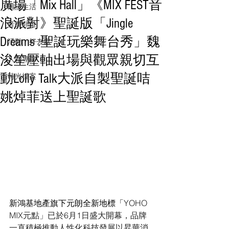
廣場「Mix Hall」《MIX FEST音
潮流生活
浪派對》聖誕版「Jingle
音樂頻道
Dreams :聖誕玩樂舞台秀」魏
活動・好去處
浚笙壓軸出場與觀眾親切互
人物專訪
動Lolly Talk大派自製聖誕咭
時光檔案
姚焯菲送上聖誕歌
新鴻基地產旗下元朗全新地標「
YOHO 
MIX元點」已於6月1日盛大開幕，品牌
一直積極推動人性化科技發展以昇華消