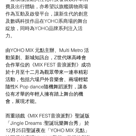
費及出行體驗，亦希望以旗艦購物商場
作為互動及啟發平台，讓新生代的創意
及數碼科技作品在YOHO系商場的舞台
綻放，同時為YOHO品牌系列注入活
力。
由YOHO MIX 元點主辦、Multi Metro 活
動策劃、新城知訊台，Z世代咪高峰會 
合作單位的《MIX FEST 音浪派對》成功
於十月至十二月為觀眾帶來一連串精彩
活動，包括六場戶外音樂會、兩場輕鬆
隨性K Pop dance隨機舞蹈派對，讓各
位有才華的年輕人擁有踏上舞台的機
會，展現才能。
而重頭戲《MIX FEST音浪派對》聖誕版
「Jingle Dreams :聖誕玩樂舞台秀」 於
12月25日聖誕夜在「YOHO MIX 元點」