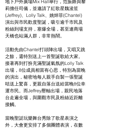
地下戶外廣場Mix Hall舉行，范振鋒與黎
莉擔任司儀，並邀請了紅歌星魏浚笙
(Jeffrey)、Lolly Talk、姚焯菲(Chantel) 
演出與市民歡度聖誕，吸引逾千市民及
粉絲到場支持，塞爆全場，甚至連商場
天橋也站滿人群，非常熱鬧。
活動先由Chantel打頭陣出場，又唱又跳
之餘，還特別送上一首聖誕歌給大家。
接著再到打扮充滿聖誕氣氛的Lolly Talk
出場，8位成員相當有心思，特別為當晚
的演出，秘密地每人親手自製一張聖誕
咭送上驚喜，更親自落台送給當晚8位幸
運市民。而Jeffrey壓軸出場，親民地落
台走遍全場，與圍觀市民及粉絲近距離
接觸。
當晚聖誔玩樂舞台秀除了歌星表演之
外，大會更安排了多個團體表演，在數