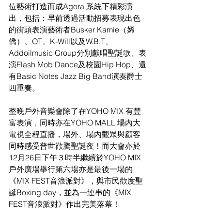
位藝術打造而成Agora 系統下精彩演
出，包括：早前透過活動招募表現出色
的街頭表演藝術者Busker Kamie（㛓
僑）、OT、K-Will以及W.B.T、
Addoilmusic Group分別獻唱聖誕歌、表
演Flash Mob Dance及校園Hip Hop、還
有Basic Notes Jazz Big Band演奏爵士
四重奏。
整晚戶外音樂會除了在YOHO MIX 有豐
富表演，同時亦在YOHO MALL 場內大
電視全程直播，場外、場內觀眾與顧客
同時感受普世歡騰聖誕夜！而大會亦於
12月26日下午３時半繼續於YOHO MIX
戶外廣場舉行第六場亦是最後一場的
《MIX FEST音浪派對》，與市民歡度聖
誕Boxing day，並為一連串的《MIX 
FEST音浪派對》作出完美落幕！