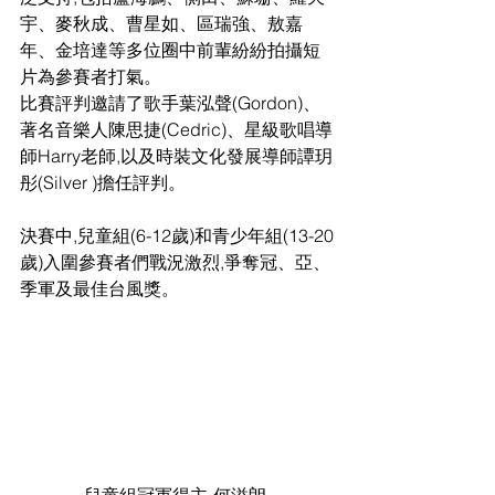
宇、麥秋成、曹星如、區瑞強、敖嘉
年、金培達等多位圈中前輩紛紛拍攝短
片為參賽者打氣。
比賽評判邀請了歌手葉泓聲(Gordon)、
著名音樂人陳思捷(Cedric)、星級歌唱導
師Harry老師,以及時裝文化發展導師譚玥
彤(Silver )擔任評判。
決賽中,兒童組(6-12歲)和青少年組(13-20
歲)入圍參賽者們戰況激烈,爭奪冠、亞、
季軍及最佳台風獎。