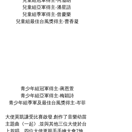
兒童組冠軍得主-何溢朗 
兒童組亞軍得主-潘星語 
兒童組季軍得主-曾慶樂 
兒童組最佳台風獎得主-曹香凝
青少年組冠軍得主-蔣恩萱
青少年組亞軍得主-梅穎詩
青少年組季軍及最佳台風獎得主-岑菲
大使莫凱謙受比賽啟發,創作了音樂幼苗
主題曲《一起》,並與其他三位大使於台
上首唱。四位大使更親手手繪大會T恤,