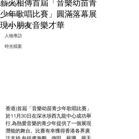
薪火相傳首屆「音樂幼苗青
潮流生活
少年歌唱比賽」圓滿落幕展
音樂頻道
現小朋友音樂才華
活動・好去處
人物專訪
時光檔案
香港)首屆「音樂幼苗青少年歌唱比賽」
於11月30日在深水埗西九龍中心成功舉
行,為熱愛音樂的青少年提供了一個展現
潛能的舞台。比賽有幸獲得香港各界廣
泛支持,包括盧海鵬、側田、蘇珊、羅天