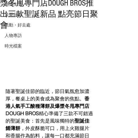
漿冬甩專門店DOUGH BROS推
潮流生活
出三款聖誕新品 點亮節日聚
音樂頻道
會
活動・好去處
人物專訪
時光檔案
隨著聖誕佳節的臨近，節日氣氛愈加濃
厚，
餐桌上的美食成為聚會的焦點。
香
港人氣手工酸種薄餅及爆漿冬甩專門店
DOUGH BROS
精心準備了三款不可錯過
的聖誕美食：首先是風味獨特的
聖誕佳
餚薄餅
，外皮酥脆可口，用上火雞腿片
和香腸作為餡料，讓每一口都充滿節日