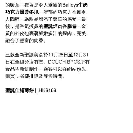
的暖意；接著是令人垂涎的
Baileys牛奶
巧克力爆漿冬甩
，濃郁的巧克力香氣令
人陶醉，為甜品增添了奢華的感受；最
後，是香氣撲鼻的
聖誕煙肉香腸卷
，金
黃的外皮包裹著鮮嫩多汁的煙肉，完美
融合了豐富的肉香。
三款全新聖誕美食於11月25日至12月31
日在全線分店有售。
DOUGH BROS所有
食品均新鮮制作，顧客可以在網站預先
購買，省卻排隊及等候時間。
聖誕佳餚薄餅 |  HK$168 