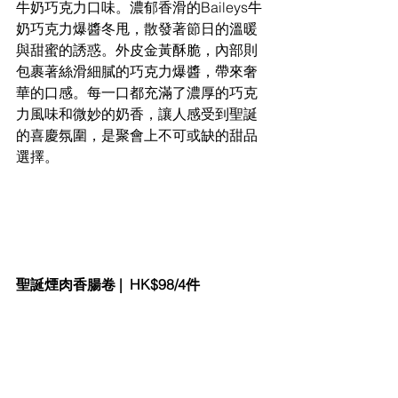
牛奶巧克力口味。濃郁香滑的Baileys牛
奶巧克力爆醬冬甩，散發著節日的溫暖
與甜蜜的誘惑。外皮金黃酥脆，內部則
包裹著絲滑細膩的巧克力爆醬，帶來奢
華的口感。每一口都充滿了濃厚的巧克
力風味和微妙的奶香，讓人感受到聖誕
的喜慶氛圍，是聚會上不可或缺的甜品
選擇。
聖誕煙肉香腸卷 |  HK$98/4件