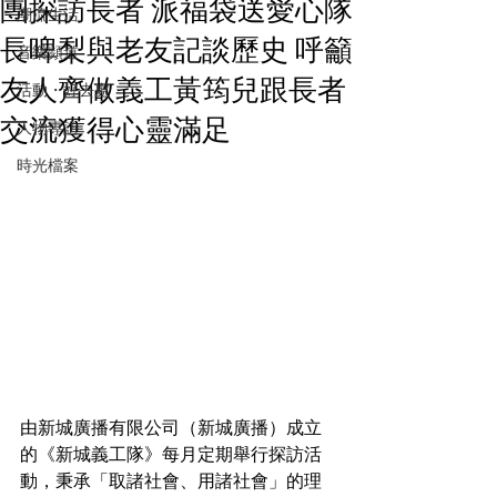
團探訪長者 派福袋送愛心隊
潮流生活
長啤梨與老友記談歷史 呼籲
音樂頻道
友人齊做義工黃筠兒跟長者
活動・好去處
交流獲得心靈滿足
人物專訪
時光檔案
由新城廣播有限公司（新城廣播）成立
的《新城義工隊》每月定期舉行探訪活
動，秉承「取諸社會、用諸社會」的理