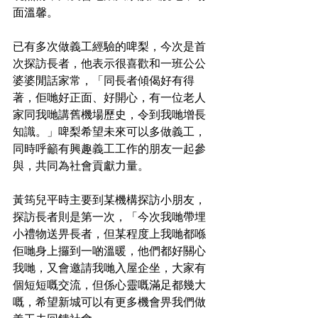
面溫馨。
已有多次做義工經驗的啤梨，今次是首
次探訪長者，他表示很喜歡和一班公公
婆婆閒話家常，「同長者傾偈好有得
著，佢哋好正面、好開心，有一位老人
家同我哋講舊機場歷史，令到我哋增長
知識。」啤梨希望未來可以多做義工，
同時呼籲有興趣義工工作的朋友一起參
與，共同為社會貢獻力量。
黃筠兒平時主要到某機構探訪小朋友，
探訪長者則是第一次，「今次我哋帶埋
小禮物送畀長者，但某程度上我哋都喺
佢哋身上攞到一啲溫暖，他們都好關心
我哋，又會邀請我哋入屋企坐，大家有
個短短嘅交流，但係心靈嘅滿足都幾大
嘅，希望新城可以有更多機會畀我們做