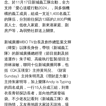
念。於11月17日新城義工隊出動，全力
支持「愛心送暖行動2024」，與多個機
構的義工成員，組成一支近1,400名義工
的隊伍，分別前往探訪13區約2,800戶獨
居人士、低收入家庭、新來港家庭、劏
房戶等，為弱勢社群送上關懷。
新城廣播MBO TV台長及創作總監葉文輝
（啤梨）以隊長身份，帶領《新城義工
隊》的新城廣播總經理（節目規劃及頻
道運作）朱子昭、高級執行監製/節目主
持林淑敏，聯同十位新城廣播同事，包
括《QK玉瑛室》主持黃筠兒、《財富
Sunday》主持朱明亮及《理財是力量》
主持朱家明等，加上樂隊Andy is Typing
的四名成員，一行15人分成三組，到青
衣長青邨探訪長者，並向他們派發福
袋。不少老友記看到《新城義工隊》表
現熱情，又友善地跟大家談天說地，場