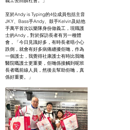
義工去回饋社會。」
至於Andy is Typing的4位成員包括主音
JKY、Bass手Andy、鼓手Kelvin及結他
手萬平首次以樂隊身份做義工，現職護
士的Andy，對於探訪長者有另一種體
會，「今日見識好多，有時長者唔小心
跌倒，就會有好多病痛纏擾佢哋，作為
一個護士，我覺得社康護士有時比我哋
醫院嘅護士更重要，佢哋係接觸到呢班
長者嘅前線人員，然後去幫助佢哋，真
係好重要。」