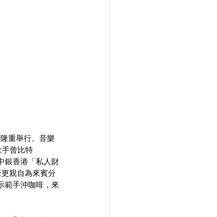
田馬場隆重舉行。音樂
歌手曾比特 
乘中銀香港「私人財
，陳豪更親自為來賓分
示範手沖咖啡，來