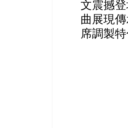
文震撼登
曲展現傳
席調製特