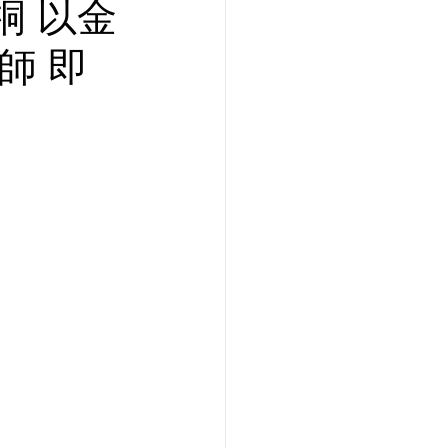
桐 以金
師 即