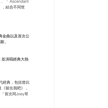
、「 Ascendant 
傳奇」，結合不同世
典金曲以及首次公
創新。
 並演唱經典大熱
世代經典，包括曾比
及《留住我吧》，
首次同Joey哥