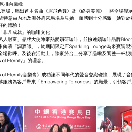
氣氛推向巔峰
 霸氣登場，唱出首本名曲《眉飛色舞》及《終身美麗》，將全場觀
有粉絲特意由內地及海外趕來馬場為見她一面感到十分感激，她對
好的體驗！
「非凡成就」的咖啡文化
人財富」品牌大使陳豪熱愛鑽研咖啡，並擁連鎖咖啡品牌Blooms 
演「調酒師」，於期間限定店Sparkling Lounge為來賓調
全場歡呼。及後在活動上，陳豪於台上分享了品嚐及調整一杯靚
f Eternity」的理念。
s of Eternity音樂會》成功讓不同年代的聲音交織碰撞，展現
務為客戶帶來「Empowering Tomorrow」的願景，引領