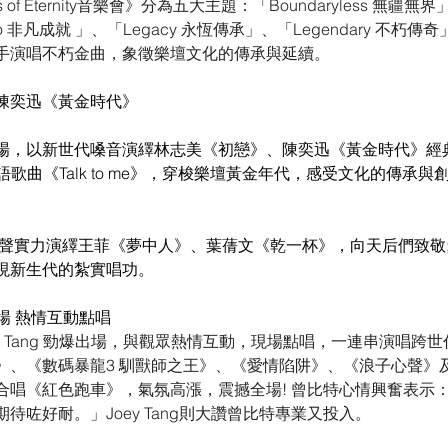
ts of Eternity音樂會》分為五大主題：「Boundaryless 無疆無界」
o 非凡成就 」、「Legacy 永恆傳承」、「Legendary 不朽
手演唱不朽金曲，象徵樂壇文化的傳承與延續。
陳奕迅《黃金時代》
場，以新世代嗓音演繹林志美《初戀》、陳奕迅《黃金時代》經
歌曲《Talk to me》，穿梭樂壇黃金年代，感受文化的傳承與
靚聲實力演繹王菲《夢中人》、葉蒨文《乾一杯》，向天后們致敬;
現新生代的紮實唱功。
撼全場 熱情互動點唱
oey Tang 勁爆出場，與觀眾熱情互動，現場點唱，一連串演唱跨
》、《數碼暴龍3 馴獸師之王》、《愛情陷阱》、《浪子心聲》
唱《紅色跑車》，氣氛高漲，震撼全場! 曾比特心情興奮表示：「
待咗好耐。」Joey Tang則大讚曾比特專業又投入。