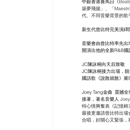
中銀香港賽馬日《
Bea
築夢飛揚」、「Maestr
代、不同音樂背景的歌
新生代曾比特完美演繹
音樂會由曾比特率先出
開演出他的全新R&B國語
JC陳詠桐向天后致敬
JC陳詠桐接力出場，
國語歌《說散就散》展
Joey Tang金曲  震
接著，著名音樂人
 J
特心情興奮表《記憶棉
最後更邀請曾比特出場合
合唱，好開心又緊張，期