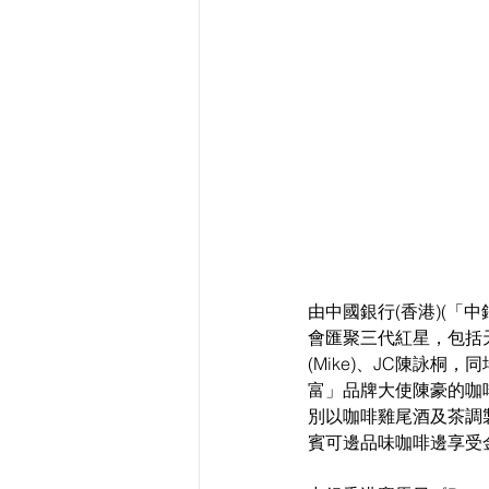
由中國銀行(香港)(「中銀
會匯聚三代紅星，包括天后鄭
(Mike)、JC陳詠
富」品牌大使陳豪的咖啡品牌
別以咖啡雞尾酒及茶調
賓可邊品味咖啡邊享受