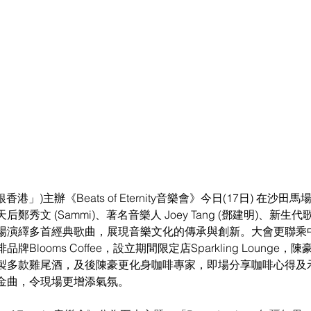
香港」)主辦《Beats of Eternity音樂會》今日(17日) 在沙
秀文 (Sammi)、著名音樂人 Joey Tang (鄧建明)、新生代
桐，同場演繹多首經典歌曲，展現音樂文化的傳承與創新。大會更聯
Blooms Coffee，設立期間限定店Sparkling Lounge
製多款雞尾酒，及後陳豪更化身咖啡專家，即場分享咖啡心得及
金曲，令現場更增添氣氛。