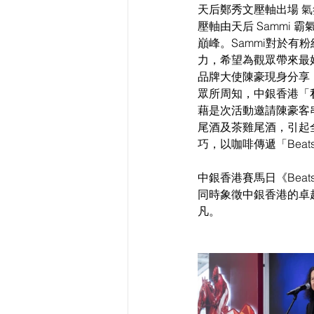
天后鄭秀文壓軸出場
 
壓軸由天后 Sammi
巔峰。Sammi對於
力，希望為觀眾帶來最
品牌大使陳豪現身分享
眾所周知，中銀香港「私
藉是次活動邀請陳豪客串飾
尾酒及茶雞尾酒，引起
巧，以咖啡傳遞「Beats o
中銀香港賽馬日《Beat
同時象徵中銀香港的卓越服
凡。