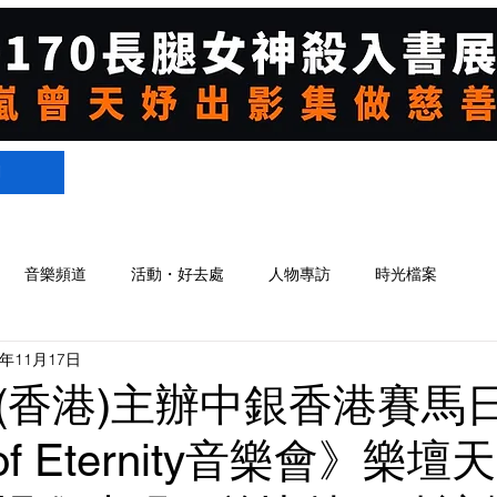
們
音樂頻道
活動・好去處
人物專訪
時光檔案
4年11月17日
(香港)主辦中銀香港賽馬
 of Eternity音樂會》樂