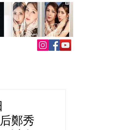
日
壇天后鄭秀