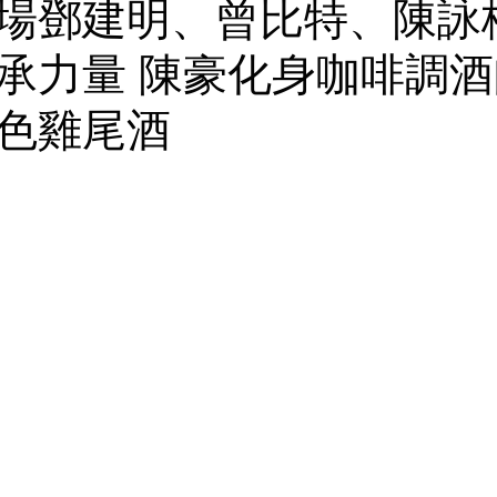
場鄧建明、曾比特、陳詠
承力量 陳豪化身咖啡調酒
色雞尾酒