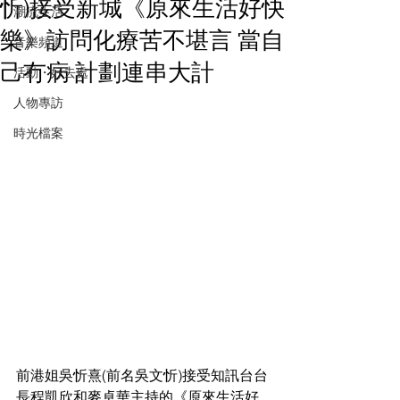
忻)接受新城《原來生活好快
潮流生活
樂》訪問化療苦不堪言 當自
音樂頻道
己冇病 計劃連串大計
活動・好去處
人物專訪
時光檔案
前港姐吳忻熹(前名吳文忻)接受知訊台台
長程凱欣和麥卓華主持的《原來生活好