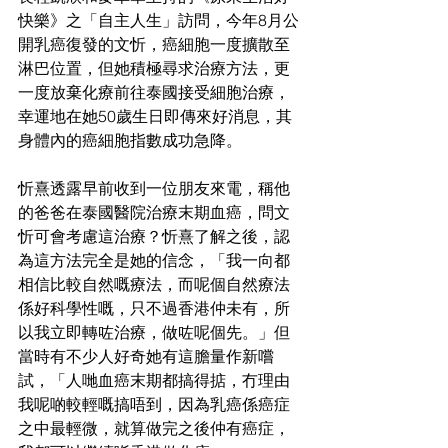
快樂》之「自主人生」訪問，今年8月公
開乳癌復發的文忻，癌細胞一度擴散至
淋巴位置，但她積極尋求治療方法，更
一度放棄化療前往泰國接受細胞治療，
幸運地在她50歲生日即傳來好消息，其
身體內的癌細胞指數成功急降。
忻熹透露早前收到一位朋友來電，稱他
的爸爸在泰國醫院治療末期血癌，問文
忻可會考慮這治療？忻熹了解之後，認
為這方法完全是她的信念，「我一向都
相信比較自然嘅療法，而呢個自然療法
係好科學性嘅，只不過香港仲未有，所
以我立即轉咗治療，做咗呢個先。」但
當時有不少人好奇她有這膽量作新嚐
試，「人哋血癌末期都搞得掂，冇理由
我呢啲較輕嘅搞唔到，因為乳癌係癌症
之中最輕微，就算做完之後仲有癌症，