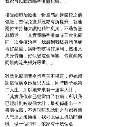
我都可以繼續喺香港做化療。」
接受細胞治療後，忻熹感到身體較之前
強壯，整個免疫系統亦有所提升，就連
兩位主持都大讚她精神奕奕，不過忻熹
就憶述，「其實我喺香港做咗三次化療
同一次免疫治療，我感到我嘅身體係冧
得好嚴重，講嘢都咳得好犀利，然後又
周身骨痛，好似變咗個阿婆，骨質疏鬆
同肌肉流失得好嚴重。」
雖然化療期間令忻熹苦不堪言，但她感
謝這個病令她反思人生，同時賜予她第
二人生，所以她未來有一連串大計，
「其實我依家已經當自己冇病，所以我
已經計劃咗幾個大計，最初係想出一本
書講抗癌，不過啱啱又諗到之前都有藝
人患癌之後康復，我可以做主持訪問佢
哋，做一個特輯，依家有十幾個名