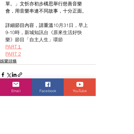
單。」文忻亦初步構思舉行慈善音樂
會，用音樂串連不同故事，十分正面。
詳細節目內容，請重溫
10月31日，早上
9-10時，新城知訊台《原來生活好快
樂》節目「自主人生」環節
PART１
PART 2
娛樂頭條
Email
Facebook
YouTube
查看全部
相關文章