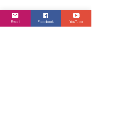
Email
Facebook
YouTube
1 則留言
撰寫留言......
金黃花海來襲！鼓鼓蕭秉
港姐冠軍到自省
治合體宣傳花蓮金針花季
傳張智霖言聽計
🌻 踢爆好兄弟私下力挺：
儀罕談魔童被網
最新