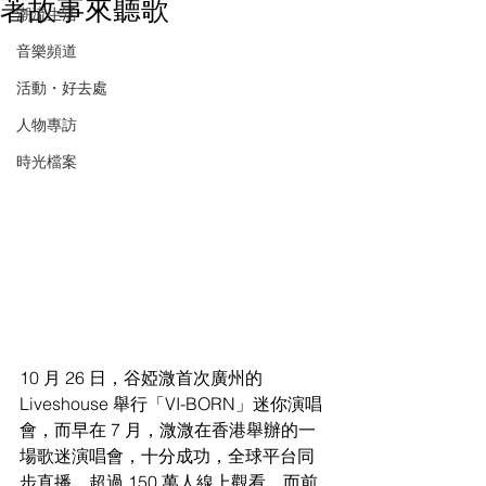
著故事來聽歌
潮流生活
音樂頻道
活動・好去處
人物專訪
時光檔案
10 
月 26 日，谷婭溦首次廣州的 
Liveshouse 舉行「VI-BORN」迷你演唱
會，而早在 
7 月，溦溦在香港舉辦的一
場歌迷演唱會，十分成功，全球平台同
步直播，超過 150 萬
人線上觀看。而前