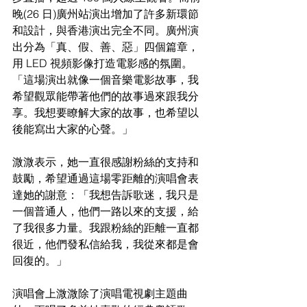
晚
(26 日)廣州站演出增加了許多新環節
和設計，與香港演出完全不同。廣州演
出
分為「真、假、善、惡」四個篇章，
用 
LED 視頻影像打造電影感的氛圍。
「這場演出就像一個音樂電
影故事，我
希望觀眾能帶著他們的故事過來跟我分
享。我想要瞭解大家的故事，也希望以
後能寫出大家的心聲。」
溦溦表示，她一直很感謝粉絲的支持和
鼓勵，希望通過這場零距離的演唱會表
達她的謝意：「我想告訴歌迷，我只是
一個普通人，他們一路以來的支援，給
了我很多力量。我跟粉絲的距離一直都
很近，他們發私信給我，我從來都是會
回復的。」
演唱會上溦溦除了演唱電視劇主題曲