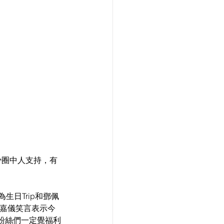
不少圈中人支持，有
日Trip和鄧佩
 嘉儀笑言表示今
粉絲們一定覺福利