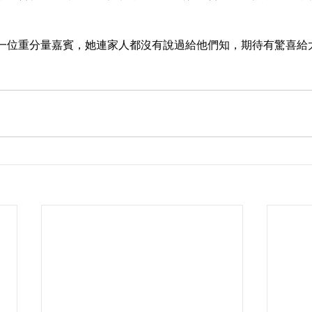
一位重分量嘉賓，她連家人都沒有說過給他們知，期待有驚喜給