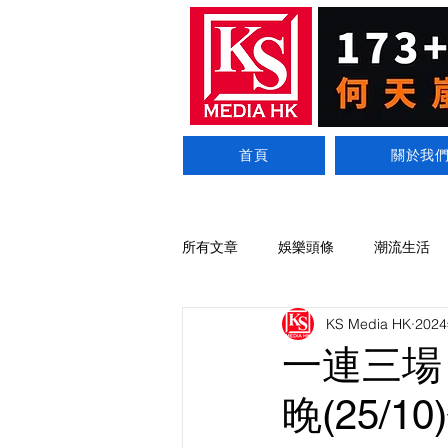
首頁
關於我
所有文章
娛樂頭條
潮流生活
KS Media HK
202
一連三場「
晚(25/