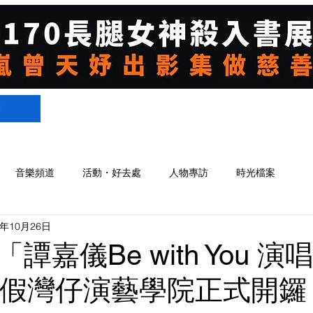
們
音樂頻道
活動・好去處
人物專訪
時光檔案
4年10月26日
譚嘉儀Be with You 
10)假灣仔演藝學院正式開鑼