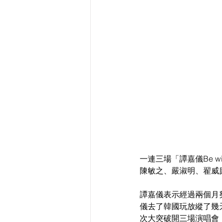
一連三場「譚嘉儀Be w
陳敏之、嚴淑明、翟威
譚嘉儀表示經過兩個月努
儀去了韓國玩放縱了幾
次大突破開三場演唱會