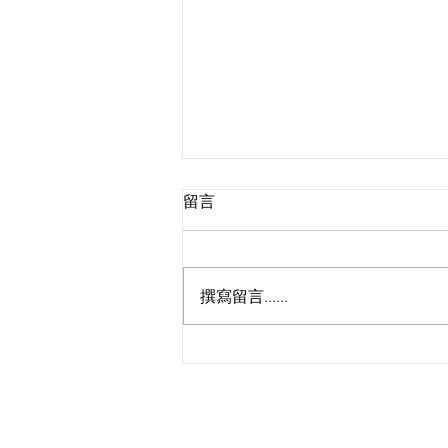
留言
撰寫留言......
🔥啦啦隊Taurus招募最後召
集！女神小迪、JFFT床哥任星
級評審，9.5公開甄選
KS Media HK 創立於
現已全面整合並專注運作