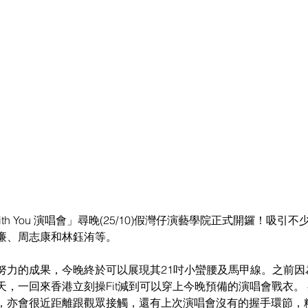
ith You 演唱會」尋晚(25/10)假灣仔演藝學院正式開鑼！吸引
廉、周志康和林鈺洧等。
力的成果，今晚終於可以展現其21吋小蠻腰及馬甲線。之前因為生
天，一回來香港立刻操Fit減到可以穿上今晚預備的演唱會戰衣。
，亦會很近距離跟觀眾接觸，還有上次演唱會沒有的握手環節，