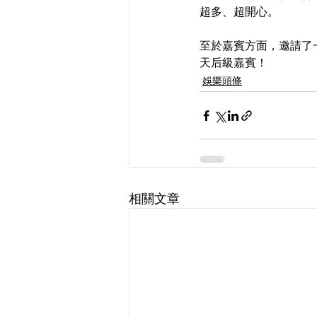
超多、超開心。
至於嘉賓方面，邀請了
天后級嘉賓！
娛樂頭條
相關文章