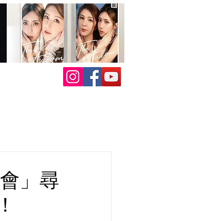
演唱會」尋
！