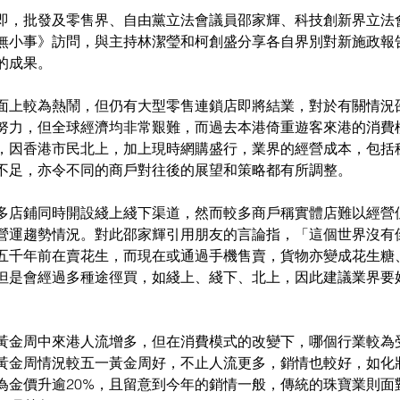
即，批發及零售界、自由黨立法會議員邵家輝、科技創新界立法
無小事》訪問，與主持林潔瑩和柯創盛分享各自界別對新施政報
的成果。
面上較為熱鬧，但仍有大型零售連鎖店即將結業，對於有關情況
努力，但全球經濟均非常艱難，而過去本港倚重遊客來港的消費
，因香港市民北上，加上現時網購盛行，業界的經營成本，包括
不足，亦令不同的商戶對往後的展望和策略都有所調整。
多店鋪同時開設綫上綫下渠道，然而較多商戶稱實體店難以經營
營運趨勢情況。對此邵家輝引用朋友的言論指，「這個世界沒有
五千年前在賣花生，而現在或通過手機售賣，貨物亦變成花生糖
但是會經過多種途徑買，如綫上、綫下、北上，因此建議業界要
。
黃金周中來港人流增多，但在消費模式的改變下，哪個行業較為
黃金周情況較五一黃金周好，不止人流更多，銷情也較好，如化
為金價升逾20%，且留意到今年的銷情一般，傳統的珠寶業則面