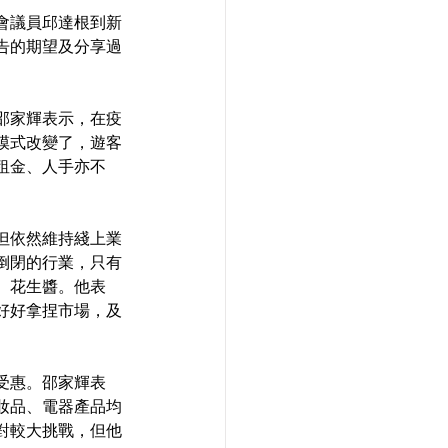
會議員邱達根到新
告的期望及分享過
邵家輝表示，在疫
模式改變了，遊客
租金、人手亦不
但依然維持綫上業
倒閉的行業，只有
、花生醬。他表
好好拿捏市場，及
受惠。邵家輝表
妝品、電器產品均
對較大挑戰，但他