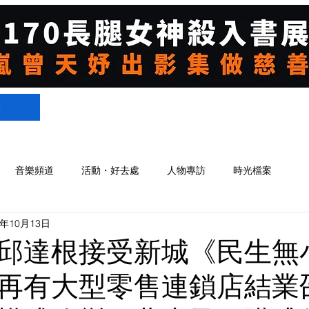
們
音樂頻道
活動・好去處
人物專訪
時光檔案
4年10月13日
邱達根接受新城《民生無
再有大型零售連鎖店結業