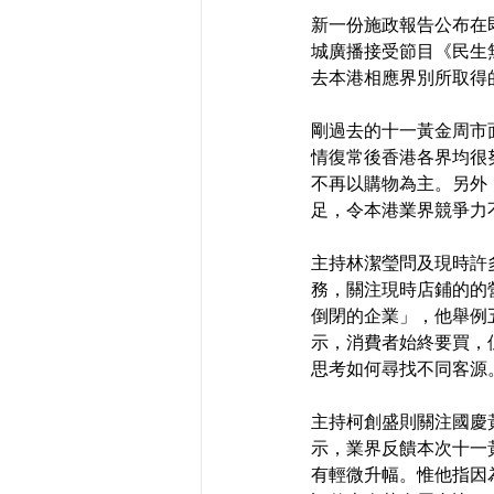
新一份施政報告公布在
城廣播接受節目《民生
去本港相應界別所取得
剛過去的十一黃金周市
情復常後香港各界均很
不再以購物為主。另外
足，令本港業界競爭力
主持林潔瑩問及現時許
務，關注現時店鋪的的
倒閉的企業」，他舉例
示，消費者始終要買，
思考如何尋找不同客源
主持柯創盛則關注國慶
示，業界反饋本次十一
有輕微升幅。惟他指因