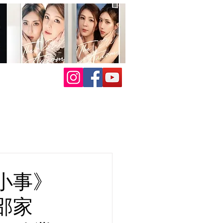
小事》
邵家