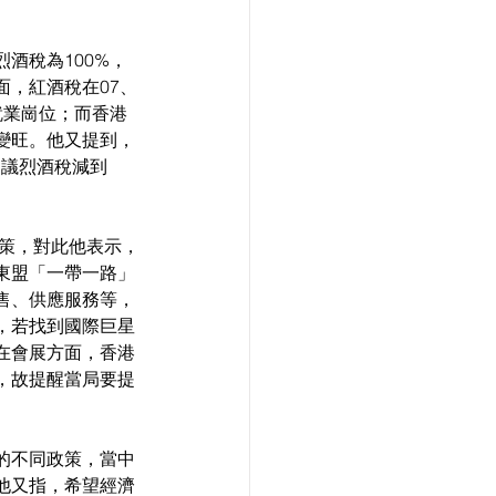
酒稅為100%，
面，紅酒稅在07、
就業崗位；而香港
變旺。他又提到，
建議烈酒稅減到
良策，對此他表示，
東盟「一帶一路」
售、供應服務等，
，若找到國際巨星
在會展方面，香港
，故提醒當局要提
的不同政策，當中
他又指，希望經濟