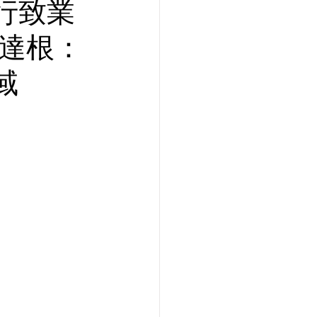
行致業
邱達根：
域