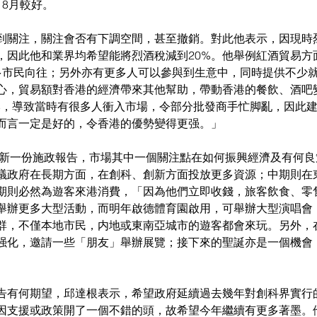
、8月較好。
到關注，關注會否有下調空間，甚至撤銷。對此他表示，因現時烈
，因此他和業界均希望能將烈酒稅減到20%。他舉例紅酒貿易方
更多市民向往；另外亦有更多人可以參與到生意中，同時提供不少
心，貿易額對香港的經濟帶來其他幫助，帶動香港的餐飲、酒吧
%，導致當時有很多人衝入市場，令部分批發商手忙脚亂，因此
觀而言一定是好的，令香港的優勢變得更强。」
公布新一份施政報告，市場其中一個關注點在如何振興經濟及有何
議政府在長期方面，在創科、創新方面投放更多資源；中期則在
期則必然為遊客來港消費，「因為他們立即收錢，旅客飲食、零
舉辦更多大型活動，而明年啟德體育園啟用，可舉辦大型演唱會
群，不僅本地市民，内地或東南亞城市的遊客都會來玩。另外，
强化，邀請一些「朋友」舉辦展覽；接下來的聖誕亦是一個機會
告有何期望，邱達根表示，希望政府延續過去幾年對創科界實行
因支援或政策開了一個不錯的頭，故希望今年繼續有更多著墨。