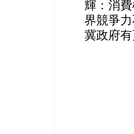
輝：消費
界競爭力
冀政府有