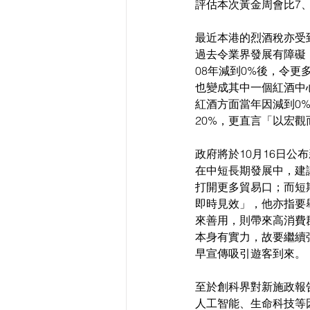
評估本次黃金周會比7
最近本港的烈酒稅亦受
過去令業界發展有障礙
08年減到0%後，令
也變成其中一個紅酒中
紅酒方面當年因減到0
20%，更直言「以宏
政府將於10月16日
在中短長期發展中，建
打開更多貿易口；而短
即時見效」，他亦指要
來善用，則帶來高消費
本身有實力，故要繼續
早宣傳吸引遊客到來。
至於創科界對新施政報
人工智能、生命科技等