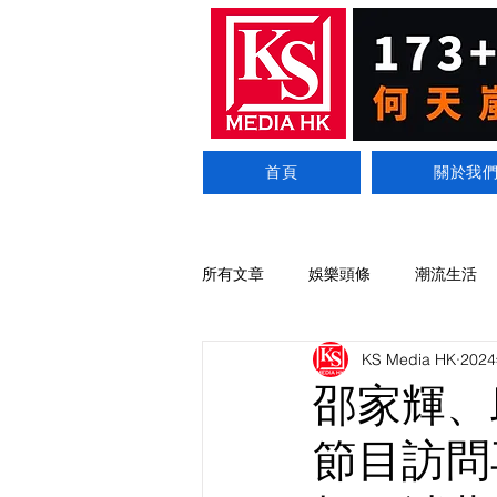
首頁
關於我
所有文章
娛樂頭條
潮流生活
KS Media HK
202
邵家輝、
節目訪問