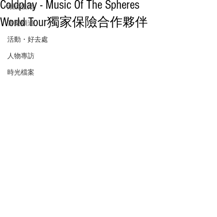
Coldplay - Music Of The Spheres
潮流生活
World Tour獨家保險合作夥伴
音樂頻道
活動・好去處
人物專訪
時光檔案