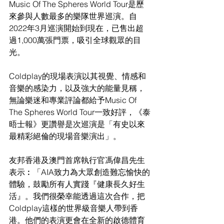
Music Of The Spheres World Tour是歷
來參與人數最多的樂隊世界巡演。自
2022年3月巡演開始到現在，已售出超
過1,000萬張門票，吸引全球觀眾的目
光。
Coldplay的現場表演以其視覺、情感和
音樂的感染力，以及強大的能量見稱，
無論樂迷和專業評論都給予Music Of 
The Spheres World Tour一致好評，《泰
晤士報》更讚譽是次巡演是「有史以來
最精彩絕倫的現場音樂演出」。
友邦香港及澳門首席執行官馮偉昌先生
表示︰「AIA致力為大眾創造難忘愉快的
體驗，鼓勵所有人實踐『健康長久好生
活』。我們很榮幸能透過這次合作，把
Coldplay這樣的世界級音樂人帶到香
港。他們的表演更會在全新的啟德體育