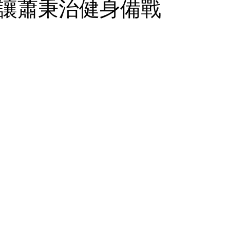
讓蕭秉治健身備戰