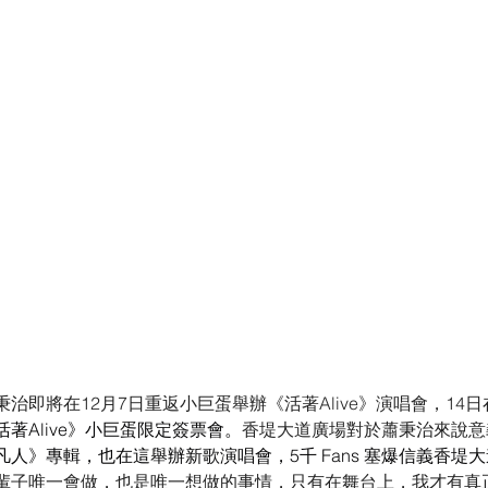
治即將在12月7日重返小巨蛋舉辦《活著Alive》演唱會，14
活著Alive》小巨蛋限定簽票會
。
香堤大道廣場對於蕭秉治來說意
凡人》專輯，也在這舉辦新歌演唱會，5千 Fans 塞爆信義香堤
輩子唯一會做，也是唯一想做的事情，只有在舞台上，我才有真