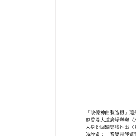
「破億神曲製造機」蕭秉
越香堤大道廣場舉辦
《
人身份回歸樂壇推出
《
時說道：「音樂是我這