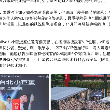
可以帶我們穿越十年的時空，當天到時大家都能玩得很開心。」
，蕭秉治正如火如荼為演唱會練團，他邀請〈愛是痛苦的總和〉
曲製作人的W.LIN擔任演唱會音樂總監，最重要的是他也開始展
和肺活量，以最好的狀況迎戰演唱會，11月即將發新專輯的他，
live》小巨蛋
座位還有個亮點，在搖滾區後設有VIP包廂，VIP
長沙發、螢光手環、礦泉水、1207 號VIP包廂特區：每人每場
V包廂，他也預告演唱會有他獨有的X標誌舞台跟歌迷近距離，他
也將
特別安排驚喜，
小巨蛋後台與幸運歌迷1對1合影紀念（限量
都能與歌迷相伴。