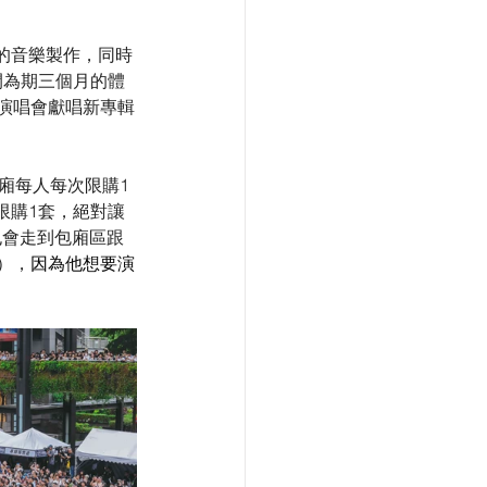
的音樂製作，同時
開為期三個月的體
演唱會獻唱新專輯
包廂每人每次限購1
限購1套，絕對讓
也會走到包廂區跟
），
因為他想要演