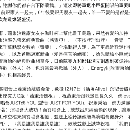
，謝謝你們都在台下陪著我。」
這次即將重返小巨蛋開唱的重要
年前跟家人一起去，6年後要跟男朋友一起去，唯一不變的是都是
次創造爆滿盛況。
雨，蕭秉治透露女友在咖啡杯上幫他畫了烏龜，果然有愛的加持
秉治率先帶來經典歌曲〈感覺犯〉、〈不按牌理出牌〉，音樂一
來千萬點擊次數的〈毒藥〉，全場聽得入迷，為了更靠近歌迷也
你〉，以及首唱冠軍新曲〈愛是痛苦的總和〉
，
搶先體驗小巨蛋
蕭秉治的經典歌曲相當多，日前
陳零九和邱鋒澤立刻想到
破億神
歡〈外人〉外，也透露最喜歡跳〈外人〉，Energy則說蕭秉
手〉也相當經典。
簽唱會上蕭秉治敲破金蛋，象徵12月7日
《活著Alive》演唱會
出壓克力Q版「蕭秉治佛祖」，
祝蕭秉治跟歌迷長長久久「佛 eve
唱會JUST佛 YOU (諧音 JUST FOR YOU)、祝蕭秉治「佛力滿滿
音活著）演唱會大成功！而簽唱會上，鼓鼓呂思緯偷偷的現身，讓
工作空檔來到簽唱會相挺，並送上啞鈴讓他能為演唱會健身外，
們〉、〈我是誰我是誰我是誰〉，鼓鼓並獻上誠摯祝福：「我們