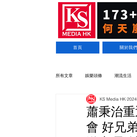
首頁
關於我
所有文章
娛樂頭條
潮流生活
KS Media HK
202
蕭秉治重
會 好兄