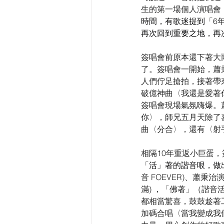
生的第一場個人演唱會
時間，有歌迷提到「
6
再次回到重要之地，再
簽唱會前原本還下著大
了。簽唱會一開始，蕭
人們佇足搶拍，接著帶
破億神曲〈我還是愛著
簽唱會現場氣氛嗨爆。
你〉，師兄五月天除了喜
曲〈分合〉，還有〈射
相隔10年重返小巨蛋，
「活」著的諧音哏，做
音 FOEVER)、蕭秉治演
滿) ，「佛著」（諧
都相當驚喜，鼓鼓趁著
加碼合唱〈當我變成我