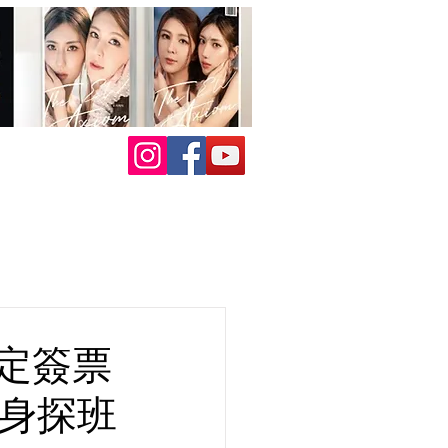
限定簽票
現身探班