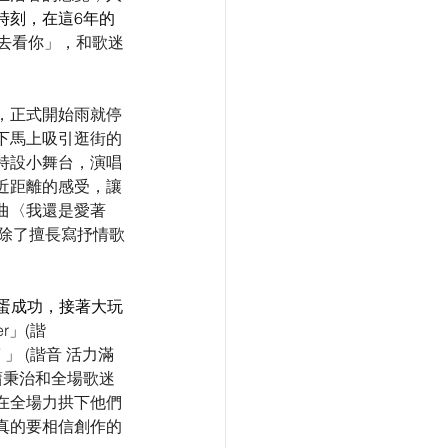
時刻，在這6年的
去看你」，和歌迷
，正式開始雨就停
下馬上吸引逛街的
特設小舞台，演唱
近距離的感受，讓
曲〈我還是愛著
治除了擅長寫抒情歌
破蛋成功，接著大玩
r」(諧
 」 (諧音 活力滿
蕭秉治和全場歌迷
在全場力拱下他們
真的要相信創作的