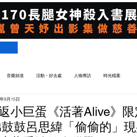
們
音樂頻道
活動・好去處
人物專訪
時光檔案
4年9月15日
返小巨蛋《活著Alive》
弟鼓鼓呂思緯「偷偷的」