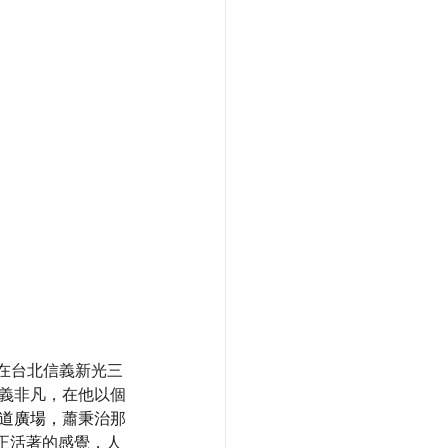
日在台北信義新光三
義非凡，在他以個
大道廣場，
蕭秉治那
正活著的感覺，人