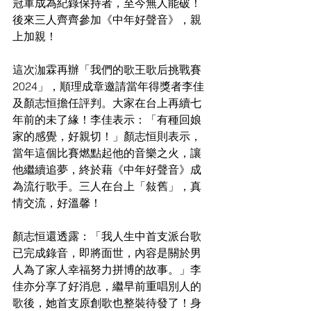
冠軍成為紀錄保持者，至今無人能破！
後來三人齊齊參加《中年好聲音》，親
上加親！
這次泇霖再辦「我們的歌王歌后挑戰賽
2024」，順理成章邀請當年得獎者李佳
及顏志恒擔任評判。大家在台上再續七
年前的未了緣！李佳表示：「有種回娘
家的感覺，好親切！」顏志恒則表示，
當年這個比賽燃點起他的音樂之火，讓
他繼續追夢，終於藉《中年好聲音》成
為流行歌手。三人在台上「敍舊」，真
情交流，好溫馨！
顏志恒還透露：「我人生中首支派台歌
已完成錄音，即將面世，內容是關於男
人為了家人幸福努力拼博的故事。」李
佳亦分享了好消息，繼早前重唱別人的
歌後，她首支原創歌也整裝待發了！身