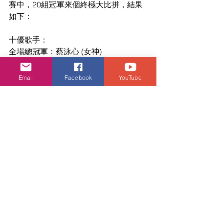
賽中，20組冠軍來個終極大比拼，結果
如下：
十優歌手：
全場總冠軍：蔡泳心 (女神)
全場總亞軍：越玲瓏 (Cre en Mi)
全場總季軍：余寶珠 (有心人)
Email
Facebook
YouTube
第四名：陳奕璇 (給自己的情書)
第五名：游卓賢 (失魂記)
第六名：陳祉臻 (記得)
第七名：顏沛鈺 (我不是你的觀賞魚)
第八名：林秀麗 (凡星)
第九名：萬璟雅 (牆紙)
第十名：陳愛琪 (紅玫瑰)
評判特選獎：
莫鎮賢特選獎：余寶珠 (有心人)
文佩玲特選獎：林秀麗 (凡星)
李佳特選獎：蔡泳心 (女神)