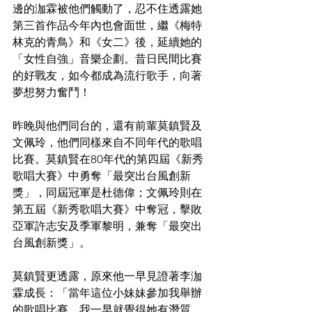
邊的泇霖被他們觸動了，忍不住透露她
第三首作品今年內也會面世，繼《梅特
林克的青鳥》和《女二》後，延續她的
「女性自強」音樂企劃。昔日民間比賽
的好戰友，如今都成為流行歌手，向著
夢想努力奮鬥！
昨晚與他們同台的，還有前輩莫鎮賢及
文佩玲，他們同樣來自不同年代的歌唱
比賽。莫鎮賢在80年代的第四屆《新秀
歌唱大賽》中勇奪「最突出台風創新
獎」，同屆冠軍是杜德偉；文佩玲則在
第五屆《新秀歌唱大賽》中奪冠，擊敗
亞軍許志安及季軍黎明，兼奪「最突出
台風創新獎」。
莫鎮賢更透露，原來他一早見證著李泇
霖成長：「當年這位小妹妹參加我舉辦
的歌唱比賽，我一早就覺得她有潛質，