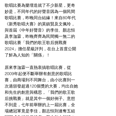
歌唱比賽為樂壇造就了不少新星，更奇
妙是，不同年代的好聲音因為一個民間
歌唱比賽，昨晚同台結緣！來自80年代
《新秀歌唱大賽》的莫鎮賢及文佩玲，
與首屆《中年好聲音》的李佳、顏志恒
及李泇霖，昨晚齊齊為民間獨一無二的
歌唱比賽「我們的歌王歌后挑戰賽
2024」擔任星級評判，在台上首度公開
了鮮為人知的「關係」！
原來李泇霖一直熱衷搞歌唱比賽，從
2009年起便不斷舉辦有創意的歌唱比
賽，由商場到不同舞台，由小比賽到一
次過頒發超過120個獎的大賽，均出自她
和先生的創意與構思，「我們的歌王歌
后挑戰賽」就是其中一個好例子。意想
不到是，七年前舉辦的上一屆比賽，全
場總冠軍竟是李佳，顏志恒則連奪五組