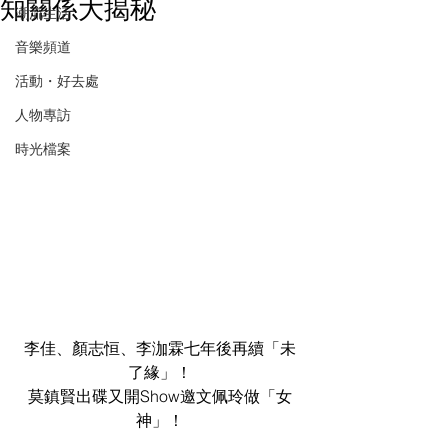
知關係大揭秘
潮流生活
音樂頻道
活動・好去處
人物專訪
時光檔案
李佳、顏志恒、李泇霖七年後再續「未
了緣」！
莫鎮賢出碟又開Show邀文佩玲做「女
神」！