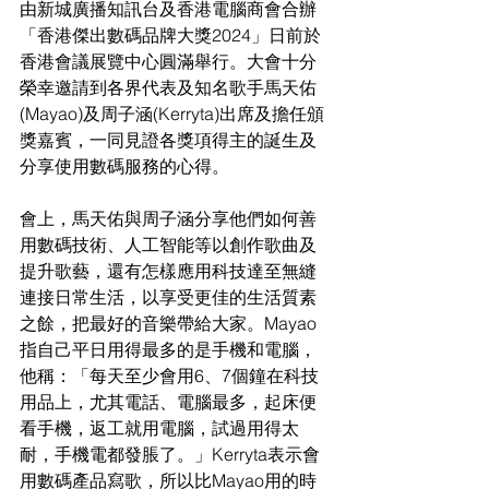
由新城廣播知訊台及香港電腦商會合辦
「香港傑出數碼品牌大獎2024」日前於
香港會議展覽中心圓滿舉行。大會十分
榮幸邀請到各界代表及知名歌手馬天佑
(Mayao)及周子涵(Kerryta)出席及擔任頒
獎嘉賓，一同見證各獎項得主的誕生及
分享使用數碼服務的心得。
會上，馬天佑與周子涵分享他們如何善
用數碼技術、人工智能等以創作歌曲及
提升歌藝，還有怎樣應用科技達至無縫
連接日常生活，以享受更佳的生活質素
之餘，把最好的音樂帶給大家。Mayao
指自己平日用得最多的是手機和電腦，
他稱：「每天至少會用6、7個鐘在科技
用品上，尤其電話、電腦最多，起床便
看手機，返工就用電腦，試過用得太
耐，手機電都發脹了。」Kerryta表示會
用數碼產品寫歌，所以比Mayao用的時