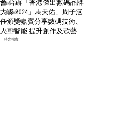
會 合辦「香港傑出數碼品牌
潮流生活
大獎 2024」馬天佑、周子涵
音樂頻道
任頒獎嘉賓分享數碼技術、
活動・好去處
人工智能 提升創作及歌藝
人物專訪
時光檔案