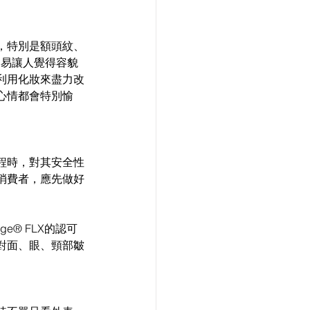
，特別是額頭紋、
容易讓人覺得容貌
並利用化妝來盡力改
心情都會特別愉
程時，對其安全性
消費者，應先做好
e® FLX的認可
對面、眼、頸部皺