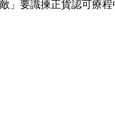
天敵」要識揀正貨認可療程