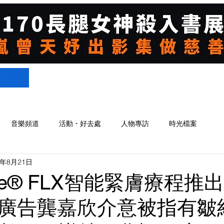
們
音樂頻道
活動・好去處
人物專訪
時光檔案
4年8月21日
age® FLX智能緊膚療程推
廣告龔嘉欣介意被指有皺