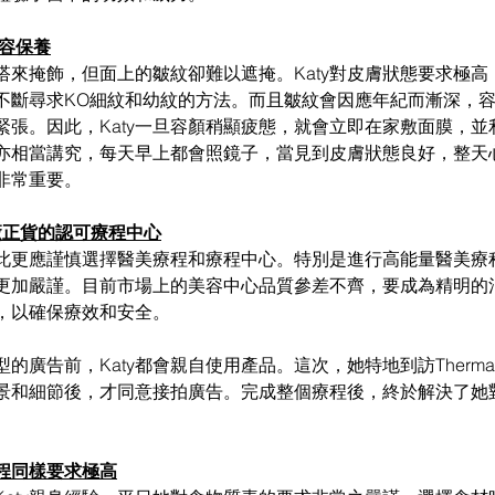
美容保養
搭來掩飾，但面上的皺紋卻難以遮掩。Katy對皮膚狀態要求極高
不斷尋求KO細紋和幼紋的方法。而且皺紋會因應年紀而漸深，
緊張。
因此，Katy一旦容顏稍顯疲態，就會立即在家敷面膜，
亦相當講究，每天早上都會照鏡子，當見到皮膚狀態良好，整天
非常重要。 
廠正貨的認可療程中心
，因此更應謹慎選擇醫美療程和療程中心。特別是進行高能量醫美療
更加嚴謹。目前市場上的美容中心品質參差不齊，要成為精明的
，以確保療效和安全。
廣告前，Katy都會親自使用產品。這次，她特地到訪Thermag
景和細節後，才同意接拍廣告。完成整個療程後，終於解決了她
程同樣要求極高