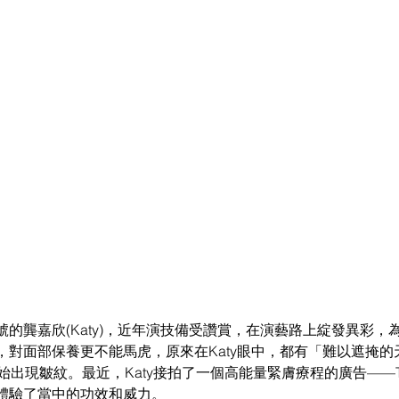
的龔嘉欣(Katy)，近年演技備受讚賞，在演藝路上綻發異彩，
，對面部保養更不能馬虎，原來在Katy眼中，都有「難以遮掩的
始出現皺紋。最近，Katy接拍了一個高能量緊膚療程的廣告——Ther
體驗了
當
中的功效和威力。