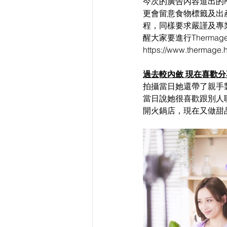
今次的廣告內容道出的
更會留意食物標籤及出
程，同樣要求嚴謹及專業
醒大家要進行Therma
https://www.thermage.h
過去較內斂 現在喜歡分
拍攝當日她還帶了親手
當日說她很喜歡跟別人
開火鍋店，現在又做甜