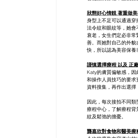
狀態好心情靚 著重做
身型上不足可以通過穿
法令紋和眼紋等，她會
衰老，女生們定必非常
善。而她對自己的外貌
快，所以認為美容保養
謹慎選擇療程 以及 正
Katy的膚質偏敏感
和操作人員技巧的要求
資料搜集，再作出選擇
因此，每次接拍不同類型的
療程中心，了解療程背
紋及鬆弛的擔憂。
龔嘉欣對食物和醫美療