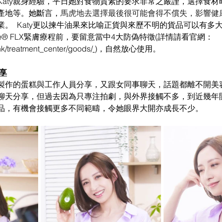
Katy親身經驗，平日她對食物質素的要求非常之嚴謹，選擇食材
產地等。她斷言，
馬虎地去選擇最後很可能會得不償失，影響健
。  
Katy更以揀牛油果來比喻正貨與來歷不明的貨品可以有多
ge® FLX緊膚療程前，要留意當中4大防偽特徵(詳情請看官網：
k/treatment_center/goods/
)，自然放心使用。
享
製作的蛋糕與工作人員分享，又跟女同事聊天，話題都離不開美容護
聊天分享，但過去因為只專注拍劇，與外界接觸不多，到近幾年
品，有機會接觸更多不同範疇，令她眼界大開亦成長不少。