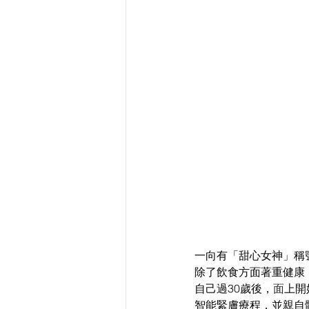
一向有「甜心女神」稱號
除了飲食方面著重健康
自己過30歲後，
面
上開
智能緊膚療程，並親自