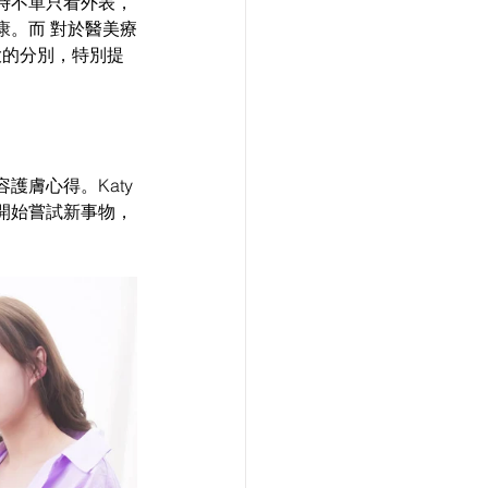
時不單只看外表，
康
。而
 對於醫美療
大的分別，特別提
膚心得。Katy
開始嘗試新事物，