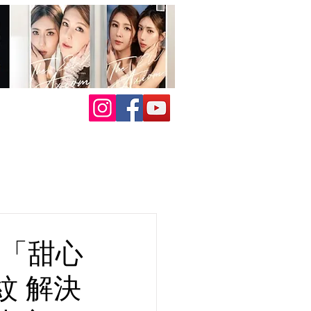
出「甜心
紋 解決