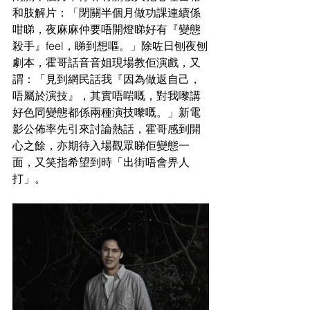
和肢解片：「閉關半個月做功課連續係
咁睇，夜麻麻仲要唔開燈睇好有『變態
殺手』feel，睇到想嘔。」除咗日刨夜刨
劇本，霍哥話音音姐現場教佢演戲，又
謂：「見到網民話我『因為做返自己，
唔屬於演技』，其實唔啱嘅，對我嚟講
好色同變態都係兩種演技嚟嘅。」新電
影公佈率先引來討論熱話，霍哥感到開
心之餘，亦期待入場觀眾睇佢變態一
面，又笑指希望到時「出街唔會畀人
打」。