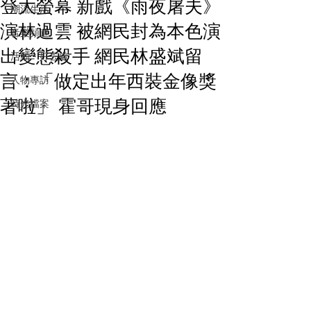
登大螢幕 新戲《雨夜屠夫》
潮流生活
演林過雲 被網民封為本色演
音樂頻道
出變態殺手 網民林盛斌留
活動・好去處
言：「做定出年西裝金像獎
人物專訪
著啦」 霍哥現身回應
時光檔案