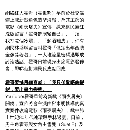
網絡紅人霍哥（霍俊邦）早前於社交媒
體上載新戲角色造型海報，為其主演的
電影《雨夜屠夫》宣傳，惹來網民瘋狂
洗版留言「霍哥飾演緊自己」、「頂，
我打咗個冷震」、「起哂雞皮」，仲有
網民林盛斌留言叫霍哥「做定出年西裝
金像獎著啦」，一大堆流量密碼迅即成
討論熱話。霍哥日前現身出席電影發佈
會，即睇佢對網民反應點回應 ！
霍哥要摵甩個喜感：「我只係驚唔夠變
態，要出盡力變態。」
YouTuber霍哥早前為新戲《雨夜屠夫》
開鏡，宣佈將會主演由鄧東明執導的真
實案件改篇電影《雨夜屠夫》，戲中飾
上世紀80年代連環殺手林過雲。日前，
男主角霍哥與女角主雪兒（Suet E）及