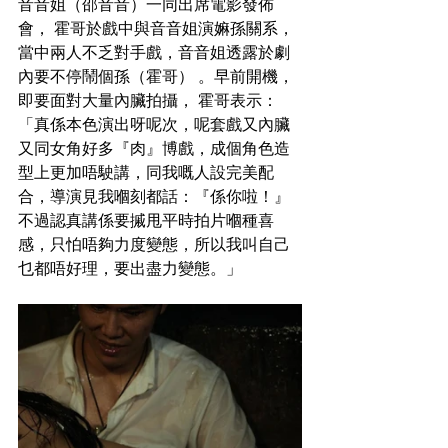
音音姐（邵音音）一同出席電影發佈
會， 霍哥於戲中與音音姐演嫲孫關系，
當中兩人不乏對手戲，音音姐透露於劇
內要不停鬧個孫（霍哥） 。早前開機，
即要面對大量內臟拍攝， 霍哥表示：
「真係本色演出呀呢次，呢套戲又內臟
又同女角好多『肉』博戲，成個角色造
型上更加唔駛講，同我嘅人設完美配
合，
導演見我嗰刻都話：『係你啦！』
不過認真講係要摵甩平時拍片嗰種喜
感，只怕唔夠力度變態，所以我叫自己
乜都唔好理，要出盡力變態。」