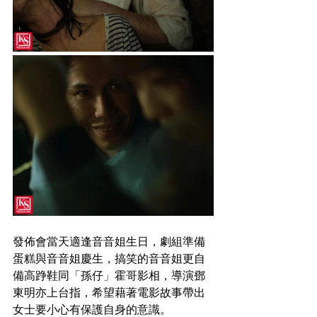
發佈會當天適逢音音姐生日，劇組準備
蛋糕與音音姐慶生，搞笑的音音姐更自
備高踭鞋同「孫仔」霍哥影相，導演鄧
東明亦上台指，希望藉著電影故事帶出
女士要小心有保護自身的意識
。