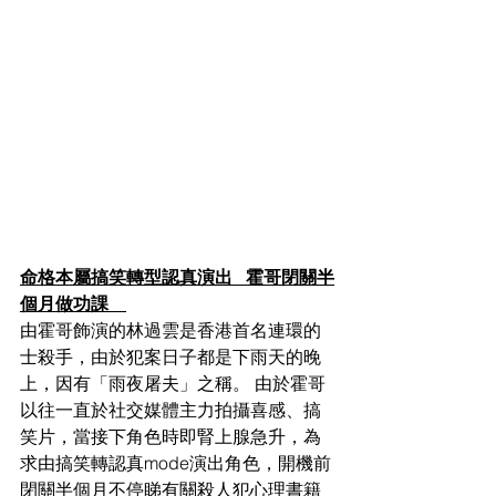
命格本屬搞笑轉型認真演出   霍哥閉關半
個月做功課    
由霍哥飾演的林過雲是香港首名連環的
士殺手，由於犯案日子都是下雨天的晚
上，因有「雨夜屠夫」之稱。 由於霍哥
以往一直於社交媒體主力拍攝喜感、搞
笑片，當接下角色時即腎上腺急升，為
求由搞笑轉認真mode演出角色，開機前
閉關半個月不停睇有關殺人犯心理書籍