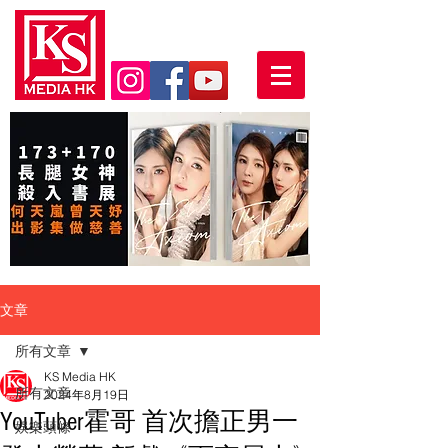
文章
所有文章
KS Media HK
所有文章
2024年8月19日
YouTuber霍哥 首次擔正男一
娛樂頭條