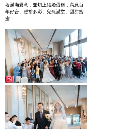
著滿滿愛意，並切上結婚蛋糕，寓意百
年好合、豐裕多彩、兒孫滿堂、甜甜蜜
蜜！