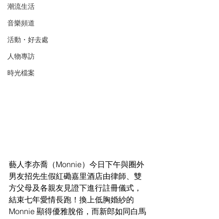
潮流生活
音樂頻道
活動・好去處
人物專訪
時光檔案
藝人李亦喬（Monnie）今日下午與圈外
男友招先生假紅磡嘉里酒店由律師、雙
方父母及各親友見證下進行註冊儀式，
結束七年愛情長跑！換上低胸婚紗的
Monnie 顯得優雅脫俗，而新郎如同白馬