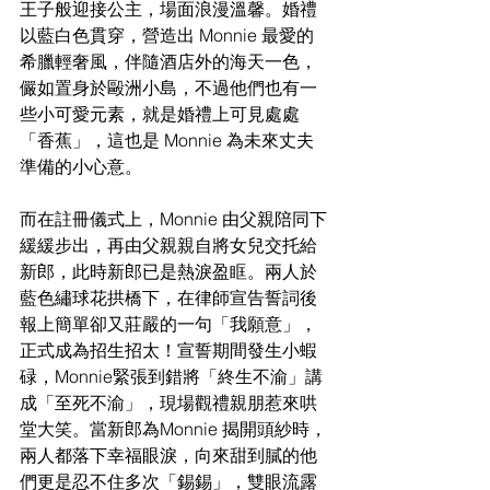
王子般迎接公主，場面浪漫溫馨。婚禮
以藍白色貫穿，營造出 Monnie 最愛的
希臘輕奢風，伴隨酒店外的海天一色，
儼如置身於毆洲小島，不過他們也有一
些小可愛元素，就是婚禮上可見處處
「香蕉」，這也是 Monnie 為未來丈夫
準備的小心意。
而在註冊儀式上，Monnie 由父親陪同下
緩緩步出，再由父親親自將女兒交托給
新郎，此時新郎已是熱淚盈眶。兩人於
藍色繡球花拱橋下，在律師宣告誓詞後
報上簡單卻又莊嚴的一句「我願意」，
正式成為招生招太！宣誓期間發生小蝦
碌，Monnie緊張到錯將「終生不渝」講
成「至死不渝」，現場觀禮親朋惹來哄
堂大笑。當新郎為Monnie 揭開頭紗時，
兩人都落下幸福眼淚，向來甜到膩的他
們更是忍不住多次「錫錫」，雙眼流露