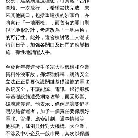
視察，建築期進度理想，可實施「合作
查驗、一次放行」，希望盡快完成。未
來其他關口，包括重建後的沙頭角，亦
將實行「一地兩檢」，而舊有的關口則
視乎地形設計，考慮改為「一地兩檢」
的可行性。此外，還會檢討遇上人潮或
特別日子，加強各關口及部門的應變措
施，彈性地調配人手。
至於近年接連發生多宗大型機構和企業
資料外洩事故，鄧炳強解釋，網絡安全
立法正正是要保護關鍵基礎設施的電腦
系統安全，不讓能源、電訊、銀行服務
等基礎設施遭受網絡攻擊，而受影響、
破壞或停運。他表示，條例是讓關鍵基
礎設施營運者，加予一個責任要保護好
電腦、管理、應變計劃、遇事情報等。
他強調，條例只針對大機構、大企業，
不涉及中小企及一般巿民，其次以保護