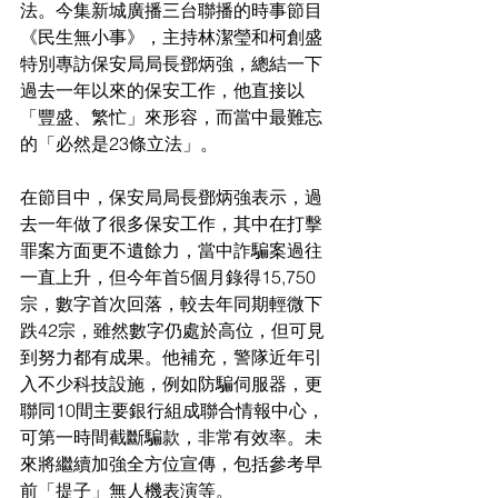
法。今集新城廣播三台聯播的時事節目
《民生無小事》，主持林潔瑩和柯創盛
特別專訪保安局局長鄧炳強，總結一下
過去一年以來的保安工作，他直接以
「豐盛、繁忙」來形容，而當中最難忘
的「必然是23條立法」。
在節目中，保安局局長鄧炳強表示，過
去一年做了很多保安工作，其中在打擊
罪案方面更不遺餘力，當中詐騙案過往
一直上升，但今年首5個月錄得15,750
宗，數字首次回落，較去年同期輕微下
跌42宗，雖然數字仍處於高位，但可見
到努力都有成果。他補充，警隊近年引
入不少科技設施，例如防騙伺服器，更
聯同10間主要銀行組成聯合情報中心，
可第一時間截斷騙款，非常有效率。未
來將繼續加強全方位宣傳，包括參考早
前「提子」無人機表演等。