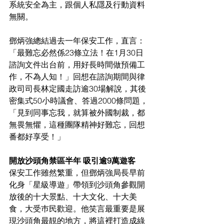
系統安全為主，跟個人私隱及行動資料
無關。
鄧炳強總結過去一年保安工作，直言：
「最難忘必然係23條立法！在1月30日
諮詢文件出台前，用好長時間做預備工
作，不為人知！」回想在諮詢期間與律
政司司長林定國走訪逾30場解說，其後
密集式50小時議會、答過2000條問題，
「見到同事忘我，就算被外國制裁，都
無畏無懼，這種團隊精神好難忘，回想
番都好享受！」
開放沙頭角禁區半年 吸引逾9萬遊客
保安工作雖然繁重，但鄧炳強局長早前
化身「星級導遊」帶領到沙頭角參觀開
放後的十大景點、十大文化、十大美
食，大受巿民歡迎。他笑言最重要是展
現沙頭角最靚的地方，將這裡打造成綠