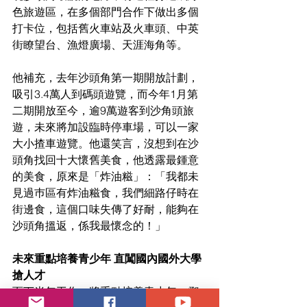
色旅遊區，在多個部門合作下做出多個
打卡位，包括舊火車站及火車頭、中英
街瞭望台、漁燈廣場、天涯海角等。
他補充，去年沙頭角第一期開放計劃，
吸引3.4萬人到碼頭遊覽，而今年1月第
二期開放至今，逾9萬遊客到沙角頭旅
遊，未來將加設臨時停車場，可以一家
大小揸車遊覽。他還笑言，沒想到在沙
頭角找回十大懷舊美食，他透露最鍾意
的美食，原來是「炸油糍」：「我都未
見過巿區有炸油糍食，我們細路仔時在
街邊食，這個口味失傳了好耐，能夠在
沙頭角搵返，係我最懷念的！」
未來重點培養青少年 直闖國內國外大學
搶人才
而下半年工作，將重點培養青少年，鄧