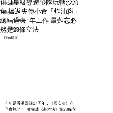
化身星級導遊帶隊玩轉沙頭
潮流生活
角 搵返失傳小食「炸油糍」
音樂頻道
總結過去1年工作 最難忘必
活動・好去處
然是23條立法
人物專訪
時光檔案
今年是香港回歸27周年，《國安法》亦
已實施4年，並完成《基本法》第23條立