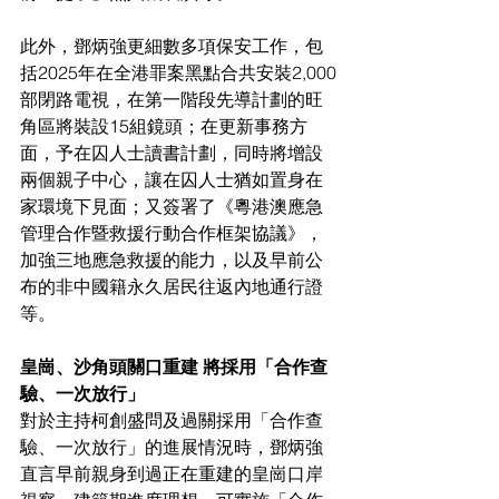
此外，鄧炳強更細數多項保安工作，包
括2025年在全港罪案黑點合共安裝2,000
部閉路電視，在第一階段先導計劃的旺
角區將裝設15組鏡頭；在更新事務方
面，予在囚人士讀書計劃，同時將增設
兩個親子中心，讓在囚人士猶如置身在
家環境下見面；又簽署了《粵港澳應急
管理合作暨救援行動合作框架協議》，
加強三地應急救援的能力，以及早前公
布的非中國籍永久居民往返內地通行證
等。
皇崗、沙角頭關口重建 將採用「合作查
驗、一次放行」
對於主持柯創盛問及過關採用「合作查
驗、一次放行」的進展情況時，鄧炳強
直言早前親身到過正在重建的皇崗口岸