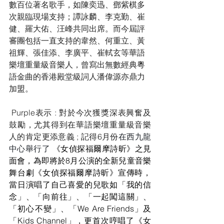
數百位著名歌手，如陳奕迅、鄧紫棋多
次親臨現場支持；譚詠麟、李克勤、崔
健、羅大佑、汪峰共同出席。而今屆評
審團包括一直支持的韋然、何重立、黃
祖輝、張佳添、李廣平、崔軾玄等華語
樂壇重量級音樂人，曾寫出無數經典粵
語金曲的香港殿堂級詞人潘偉源亦鼎力
加盟。
 Purple表示 : 對於今次獲獎深表興奮及
鼓勵，尤其得到在華語樂壇重量級音樂
人的肯定更添意義 ; 記得6月份
在西九龍
中心舉行了 
《女偵探福爾摩詩昕》之見
面會，為即將於8月公演的全新兒童音樂
舞台劇《女偵探福爾摩詩昕》宣傳時，
當日演唱了自己喜愛的兒歌如「我的信
念」、「向前往」、「一起闖這關」、
「初心不變」、「We Are Friends」及
「Kids Channel」，更首次哼唱了《女