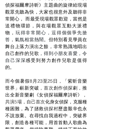
偵探福爾摩詩昕》主題曲的旋律給現場
觀眾先聽為快，大家也很意外及聽得非
常開心， 而最受現場觀眾歡迎，當然是
送禮物環節，與在場觀眾互動大派禮
物，
玩得非常開心，逗得個個爭先搶
答，氣氛相當熱鬧
。但特別看見學員在
舞台上落力演出之餘，非常熟識地唱出
自己創作的兒歌
，得到小朋友喜愛，令
自己深深
感受到努力創作兒歌是值得
的。
而
今個暑假8月23至25日
，
「紫昕音樂
世界」嶄新突破
，首次創作偵探劇，
推
出全新音樂劇《女偵探福爾摩詩昕》
，
共演5場，自己首次
化身女偵探，克服種
種困難，為了拯救
偵探村
歷盡艱辛也永
不說放棄。在尋找自我過程中，突破界
限，創造各種可能，用首首動人歌曲為