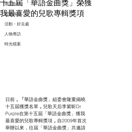
十五屆「華語金曲獎」榮獲
潮流生活
我最喜愛的兒歌專輯獎項
音樂頻道
活動・好去處
人物專訪
時光檔案
日前
，「
華語金曲獎」組委會隆重揭曉
十五屆獲獎名單
，
兒歌天后李紫昕Dr 
Purple在第十五屆「華語金曲獎」獲我
最喜愛的兒歌專輯獎項
，
自2009年首次
舉辦以來，往屆「華語金曲獎」共邀請