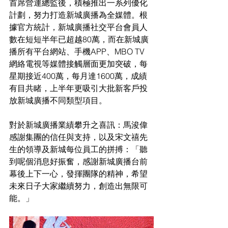
首席營運總監後，積極推出一系列優化
計劃，努力打造新城廣播為全媒體。根
據官方統計，新城廣播社交平台會員人
數在短短半年已超越80萬，而在新城廣
播所有平台網站、手機APP、MBO TV 
網絡電視等媒體接觸層面更加突破，每
星期接近400萬，每月達1600萬，成績
有目共睹，上半年更吸引大批新客戶投
放新城廣播不同類型項目。
對於新城廣播業績攀升之喜訊：馬浚偉
感謝集團的信任與支持，以及宋文禧先
生的領導及新城每位員工的拼搏：「聽
到呢個消息好振奮，感謝新城廣播台前
幕後上下一心，發揮團隊的精神，希望
未來日子大家繼續努力，創造出無限可
能。」