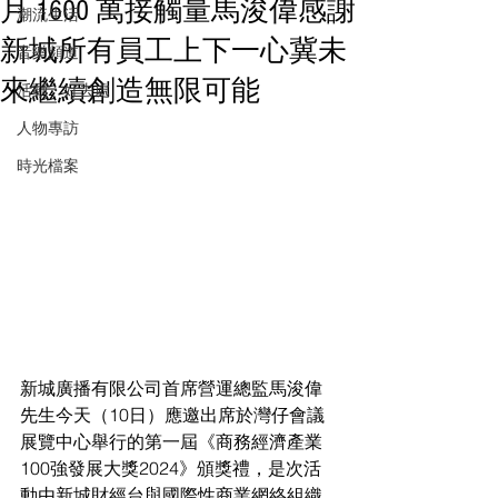
月 1600 萬接觸量馬浚偉感謝
潮流生活
新城所有員工上下一心冀未
音樂頻道
來繼續創造無限可能
活動・好去處
人物專訪
時光檔案
新城廣播有限公司首席營運總監馬浚偉
先生今天（10日）應邀出席於灣仔會議
展覽中心舉行的第一屆《商務經濟產業
100強發展大獎2024》頒獎禮，是次活
動由新城財經台與國際性商業網絡組織 