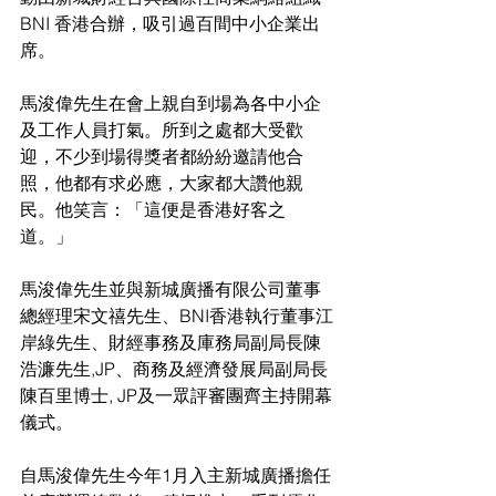
BNI 香港合辦，吸引過百間中小企業出
席。
馬浚偉先生在會上親自到場為各中小企
及工作人員打氣。所到之處都大受歡
迎，不少到場得獎者都紛紛邀請他合
照，他都有求必應，大家都大讚他親
民。他笑言：「這便是香港好客之
道。」
馬浚偉先生並與新城廣播有限公司董事
總經理宋文禧先生、BNI香港執行董事江
岸綠先生、財經事務及庫務局副局長陳
浩濂先生,JP、商務及經濟發展局副局長
陳百里博士, JP及一眾評審團齊主持開幕
儀式。
自馬浚偉先生今年1月入主新城廣播擔任