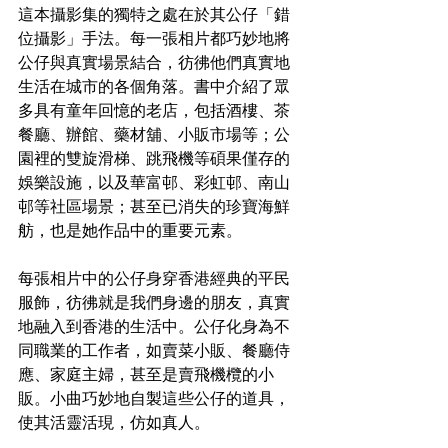
這本攝影集的獨特之處在於其公仔「錯
位攝影」手法。每一張相片都巧妙地將
公仔與真實場景結合，彷彿他們真實地
生活在城市的各個角落。書中介紹了眾
多具有童年回憶的老店，包括酒樓、茶
餐廳、辦館、藥材舖、小販市場等；公
園裡的雙旋滑梯、跳飛機等碩果僅存的
娛樂設施，以及華富邨、彩虹邨、南山
邨等社區場景；甚至已消失的珍寶海鮮
舫，也是她作品中的重要元素。
每張相片中的公仔身穿香港經典的平民
服飾，彷彿就是我們身邊的朋友，真實
地融入到香港的生活中。公仔化身為不
同職業的工作者，如賣菜小販、餐廳侍
應、家庭主婦，甚至是賣飛機欖的小
販。小曲巧妙地自製這些公仔的道具，
使其活靈活現，仿如真人。