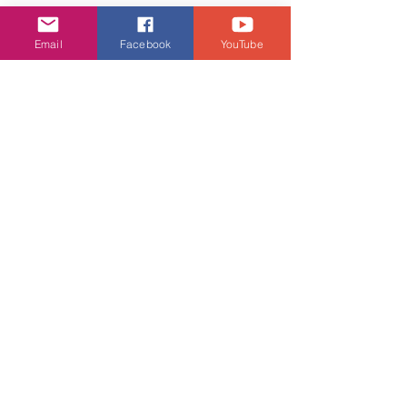
Email
Facebook
YouTube
人偶攝影書集《我們都是這様長大》書
展簽名會
地址：香港會議展覽中心
攤位：1AD07-13（世紀書報社及YES）
日期及時間：