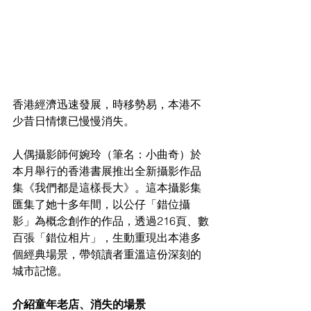
香港經濟迅速發展，時移勢易，本港不
少昔日情懷已慢慢消失。
人偶攝影師何婉玲（筆名：小曲奇）於
本月舉行的香港書展推出全新攝影作品
集《我們都是這樣長大》。這本攝影集
匯集了她十多年間，以公仔「錯位攝
影」為概念創作的作品，透過216頁、數
百張「錯位相片」，生動重現出本港多
個經典場景，帶領讀者重溫這份深刻的
城市記憶。
介紹童年老店、消失的場景