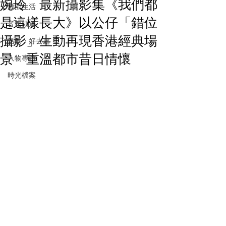
婉玲 最新攝影集《我們都
潮流生活
是這樣長大》以公仔「錯位
音樂頻道
攝影」生動再現香港經典場
活動・好去處
景 重溫都市昔日情懷
人物專訪
時光檔案