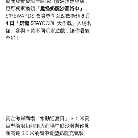
期間於黃金海岸商場消費滿指定金額，
更可獨家換領
「趣怪奶龍沙灘浴巾」
，
S⁺REWARDS 會員尊享以點數換領 
8 月 
4 日「奶龍 STAY
COOL 大作戰」入場名
額，參與 5 款不同玩水遊戲，讓你暑氣
全消！
黃金海岸商場「水動迎夏日」３.5 米高
巨型衝浪奶龍衝入商場中庭沙灘與你見
面高達 3.5 米的衝浪造型奶龍充氣裝