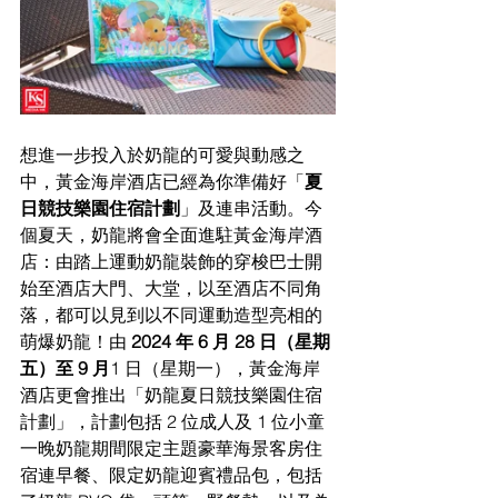
想進一步投入於奶龍的可愛與動感之
中，黃金海岸酒店已經為你準備好「
夏
日競技樂園住宿計劃
」及連串活動。今
個夏天，奶龍將會全面進駐黃金海岸酒
店：由踏上運動奶龍裝飾的穿梭巴士開
始至酒店大門、大堂，以至酒店不同角
落，都可以見到以不同運動造型亮相的
萌爆奶龍！由 
2024 年 6 月 28 日（星期
五）至 9 月
1 日（星期一），黃金海岸
酒店更會推出「奶龍夏日競技樂園住宿
計劃」，計劃包括 2 位成人及 1 位小童
一晚奶龍期間限定主題豪華海景客房住
宿連早餐、限定奶龍迎賓禮品包，包括