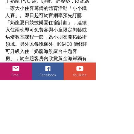
了奶龍 PVC 袋、頭箍、野餐墊，以及為
一家大小住客籌備的體育活動「小小鐵
人賽」。即日起可於官網率預先訂購
「奶龍夏日競技樂園住宿計劃」，連續
入住兩晚即可免費參與小童限定陶藝或
烘焙教室課程一節，為小朋友開拓藝術
領域。另外以每晚額外 HK$400 價錢即
可升級入住「奶龍海景露台主題客
房」，於主題客房內欣賞黃金海岸獨有
醉人海景。有興趣參與
「夏日障礙賽」
的住客更可以優惠價 HK$40 獲得參與名
Email
Facebook
YouTube
額一個。以上優惠名額有限，先到先
得。
黃金海岸酒店「
奶龍小小鐵人賽」 完成 
5 項挑戰贏取驚喜禮品