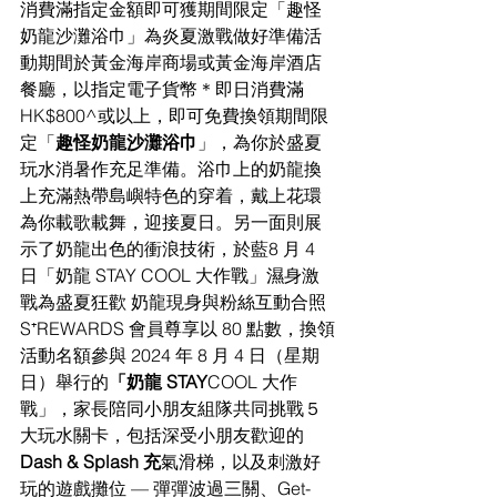
消費滿指定金額即可獲期間限定「趣怪
奶龍沙灘浴巾」為炎夏激戰做好準備活
動期間於黃金海岸商場或黃金海岸酒店
餐廳，以指定電子貨幣＊即日消費滿 
HK$800^或以上，即可免費換領期間限
定「
趣怪奶龍沙灘浴巾
」，為你於盛夏
玩水消暑作充足準備。浴巾上的奶龍換
上充滿熱帶島嶼特色的穿着，戴上花環
為你載歌載舞，迎接夏日。另一面則展
示了奶龍出色的衝浪技術，於藍8 月 4 
日「奶龍 STAY COOL 大作戰」濕身激
戰為盛夏狂歡 奶龍現身與粉絲互動合照
S⁺REWARDS 會員尊享以 80 點數，換領
活動名額參與 2024 年 8 月 4 日（星期
日）舉行的
「奶龍 STAY
COOL 大作
戰」，家長陪同小朋友組隊共同挑戰５
大玩水關卡，包括深受小朋友歡迎的 
Dash & Splash 充
氣滑梯，以及刺激好
玩的遊戲攤位 — 彈彈波過三關、Get-