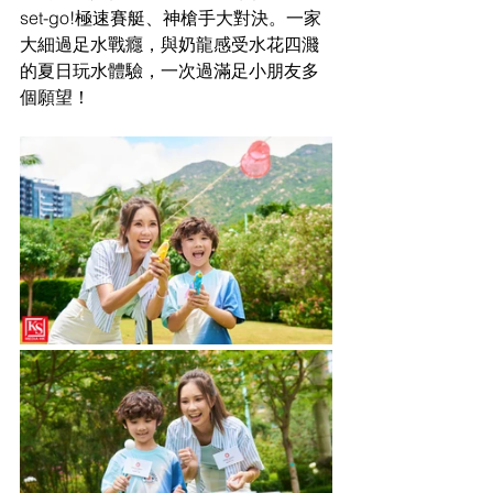
set-go!極速賽艇、神槍手大對決。一家
大細過足水戰癮，與奶龍感受水花四濺
的夏日玩水體驗，一次過滿足小朋友多
個願望！