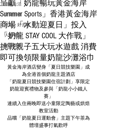
呈獻「奶龍暢玩黃金海岸
潮流生活
Summer Sports」香港黃金海岸
音樂頻道
商場「水動迎夏日」投入
活動・好去處
「奶龍 STAY COOL 大作戰」
人物專訪
挑戰親子五大玩水遊戲 消費
時光檔案
即可換領限量奶龍沙灘浴巾
黃金海岸酒店變身「夏日競技樂園」成
為全港首個奶龍主題酒店
「奶龍夏日競技樂園住宿計劃」享限定
奶龍迎賓禮物及參與「奶龍小小鐵人
賽」
連續入住兩晚即送小童限定陶藝或烘焙
教室活動
品嚐「奶龍夏日運動會」主題下午茶為
體壇盛事打氣歡呼