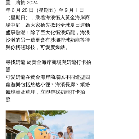
置，將於 2024
年 6 月 28 日（星期五）至 9 月 1 日
（星期日），乘着海浪衝入黃金海岸商
場中庭，為大家搶先掀起全球夏日運動
盛事熱潮！除了巨大化衝浪奶龍，海浪
沙灘的另一邊更會有沙灘排球奶龍等待
與你切磋球技，可愛度爆錶。
尋找奶龍 於黃金海岸商場與奶龍打卡拍
照
可愛奶龍在黃金海岸商場以不同造型四
處遊樂包括悠然小徑丶海濱長廊丶繽紛
氣球牆及草坪，立即尋找奶龍打卡拍
照！