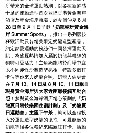
所帶來的全球運動熱潮，以各種新鮮感
十足的運動造型首次登陸香港黃金海岸
酒店及黃金海岸商場，於今個仲夏 
6 月 
28 日至 9 月 1 日
呈獻
「奶龍暢玩黃金海
岸 Summer Sports」
，推出一系列競技
狂歡活動及各精美限定奶龍造型產品，
約定熱愛運動的粉絲們一同發揮運動天
賦，為盛夏熱情加入屬於奶龍與粉絲的
獨特可愛活力！主角奶龍將於商場中庭
以不同趣怪沙灘造型亮相，特設多個打
卡位等你來與奶龍合照。奶龍人偶更會
在
７月 13、14 日及 8 月 10、11 日親自
現身黃金海岸與大家近距離接觸互動合
照
！參與黃金海岸酒店精心策劃的
「奶
龍夏日競技樂園住宿計劃」及「奶龍夏
日運動會」主題下午茶
，就可以全程投
入於運動造型奶龍的懷抱，可愛趣緻的
奶龍等候各位粉絲來臨瘋狂打卡。活動