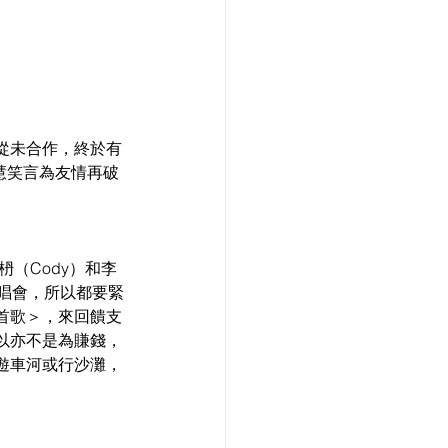
從未合作，終於有
慧笑言為友情再破
枬（Cody）和李
唱會，所以都要緊
首歌＞，來回饋支
以亦不是為賺錢，
遊車河或行沙灘，