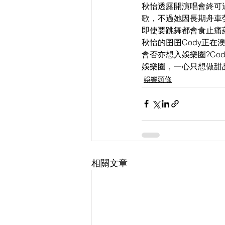
秋怡透露開演唱會終可
歌，不過她因長期舟車
即使要跳舞都會食止痛
秋怡的囝囝Cody正在
會否亦想入娛樂圈?Co
娛樂圈，一心只想做甜
娛樂頭條
相關文章