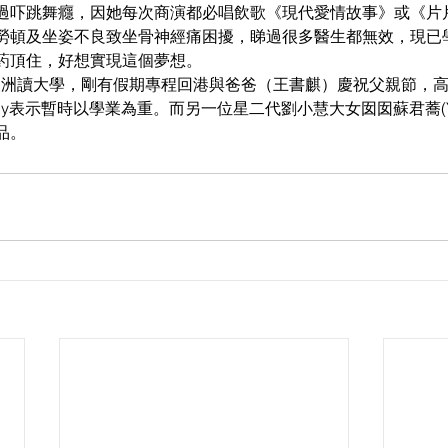
過吓跳舞癮，因她每次商演都必唱飲歌《現代愛情故事》或《片
勞頓及坐姿不良致坐骨神經痛困擾，睇過很多醫生都無效，現已
葯頂住，好想實現這個夢想。
澳洲讀大學，剛有假期專程回港與爸爸（王書麒）慶祝父親節，高
dy表示暫時以學業為重。而另一位星二代劉小慧大女囡囡蘇君蕎(Y
品。