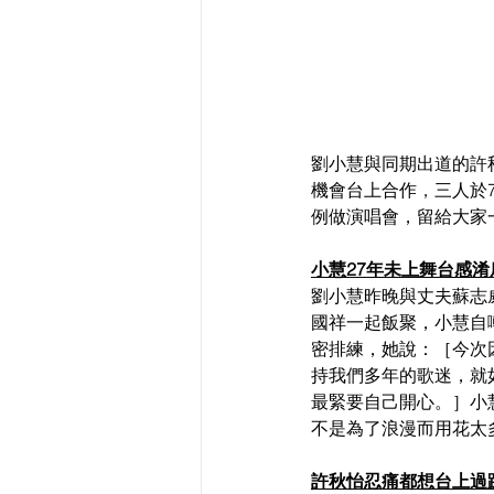
劉小慧與同期出道的許
機會台上合作
，
三人於
例做演唱會，留給大家
小慧27年未上舞台感淆
劉小慧昨晚與丈夫蘇志威
國祥一起飯聚，小慧自
密排練，她說：［今次
持我們多年的歌迷，就
最緊要自己開心。］小
不是為了浪漫而用花太
許秋怡忍痛都想台上過