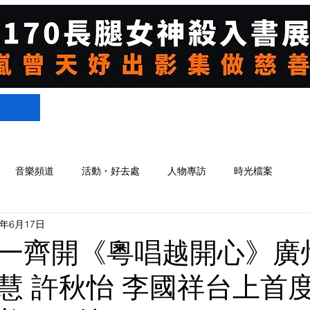
們
音樂頻道
活動・好去處
人物專訪
時光檔案
4年6月17日
一齊開《粵唱越開心》廣
慧 許秋怡 李國祥台上首