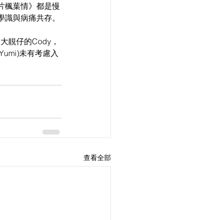
片楓葉情》都是慢
學識與病痛共存。
大靚仔的Cody，
umi)未有考慮入
查看全部