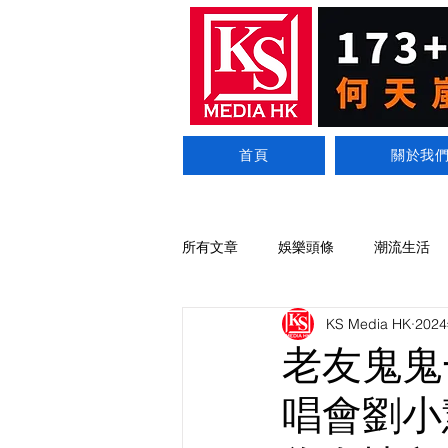
首頁
關於我
所有文章
娛樂頭條
潮流生活
KS Media HK
202
老友鬼鬼
唱會劉小