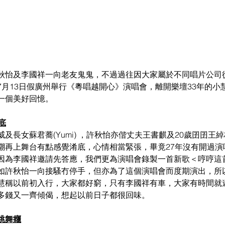
秋怡及李國祥一向老友鬼鬼，不過過往因大家屬於不同唱片公司
7月13日假廣州舉行《粵唱越開心》演唱會，離開樂壇33年的小
一個美好回憶。
底
及長女蘇君蕎(Yumi) ，許秋怡亦偕丈夫王書麒及20歲囝囝王綽
嘲再上舞台有點感覺淆底，心情相當緊張，畢竟27年沒有開過演
因為李國祥邀請先答應，我們更為演唱會錄製一首新歌＜哼哼這
如許秋怡一向接騷冇停手，但亦為了這個演唱會而度期演出，所
慧稱以前初入行，大家都好窮，只有李國祥有車，大家有時間就
多錢又一齊傾偈，想起以前日子都很回味。
跳舞癮