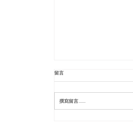
留言
撰寫留言......
🔥啦啦隊Taurus招募最後召
集！女神小迪、JFFT床哥任星
級評審，9.5公開甄選