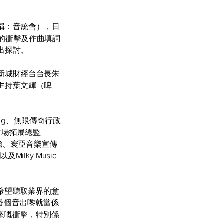
稱：音統會），日
界的衝擊及作曲填詞
出探討。
新城財經台台長朱
主持葉文輝（啤
Wong、無限傳奇行政
樂市場拓展總監
煒強、寰亞音樂宣傳
Milky Music
希望聽取業界的意
番個音出嚟就當係
來嘅衝擊，特別係