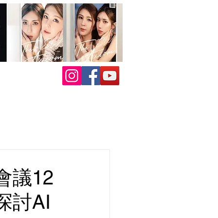
議12
討AI