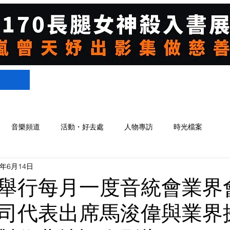
們
音樂頻道
活動・好去處
人物專訪
時光檔案
4年6月14日
舉行每月一度音統會業界會
司代表出席馬浚偉與業界探