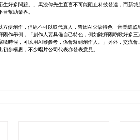
洐生好多問題。」馬浚偉先生直言不可能阻止科技發達，而新城
平台幫助業界。
可以方便創作，但絕不可以取代真人，皆因AI欠缺特色；音樂總監
輝陽作舉例，「創作人要具備自己特色，例如陳輝陽啲歌好多三
塞嘅時候，可以用AI嚟參考，係會幫到創作人。」另外，交流會
出初步構思，不少唱片公司代表亦發表意見。