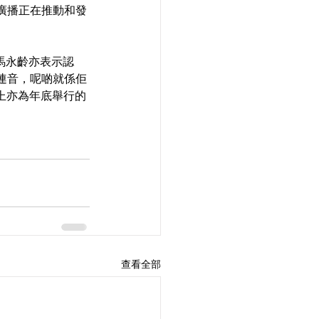
廣播正在推動和發
馬永齡亦表示認
連音，呢啲就係佢
上亦為年底舉行的
查看全部