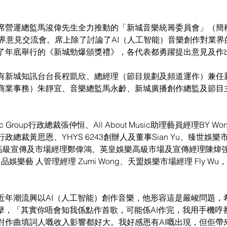
席營運總監馬浚偉先生全力推動的「新城音樂統籌委員會」（簡
業界意見交流會。席上除了討論了AI（人工智能）音樂創作對業
了年底舉行的《新城勁爆頒獎禮》，各代表都勇躍提出意見及作
有新城知訊台台長程凱欣、總經理（節目規劃及頻道運作）兼任
商業事務）朱靜宜、音樂總監馬永齡、新城廣播創作總監及節目
。
c Group行政總裁張仲恒、All About Music助理藝員經理BY 
總裁黃思恩、YHYS 6243創辦人及董事Sian Yu、臻世娛
納唱片高級宣傳及市場經理鄭偉鴻、英皇娛樂高級市場及宣傳經理陳
尚品娛樂藝 人管理經理 Zumi Wong、天盟娛樂市場經理 Fly Wu，以及
。
近年潮流興以AI（人工智能）創作音樂，他形容這是嚴峻問題，
衝擊，「其實你唔會知我係點作首歌，可能係AI作完，我用手機哼
對作曲填詞人嘅收入影響都好大。我好感恩有AI嘅出現，但佢帶