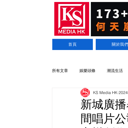
首頁
關於我
所有文章
娛樂頭條
潮流生活
KS Media HK
202
新城廣播
間唱片公