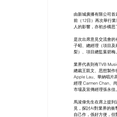
由新城廣播有限公司首
前（12日）再次舉行
人的影響，亦初步構思
是次出席意見交流會的
子昭、總經理（項目及
梨）、項目總監葉碧梅
業界代表則有TVB Musi
總裁王凱文、思想製作行政
Apple Lau、華
經理 Carmen Chan、
市場及宣傳經理張永佳
馬浚偉先生在席上提到
見，探討AI對業界的
自己作，係好方便，但