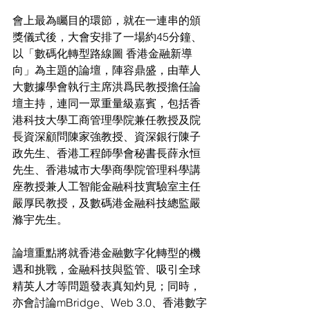
會上最為矚目的環節，就在一連串的頒
獎儀式後，大會安排了一場約45分鐘、
以「數碼化轉型路線圖 香港金融新導
向」為主題的論壇，陣容鼎盛，由華人
大數據學會執行主席洪爲民教授擔任論
壇主持，連同一眾重量級嘉賓，包括香
港科技大學工商管理學院兼任教授及院
長資深顧問陳家強教授、資深銀行陳子
政先生、香港工程師學會秘書長薛永恒
先生、香港城市大學商學院管理科學講
座教授兼人工智能金融科技實驗室主任
嚴厚民教授，及數碼港金融科技總監嚴
滌宇先生。
論壇重點將就香港金融數字化轉型的機
遇和挑戰，金融科技與監管、吸引全球
精英人才等問題發表真知灼見；同時，
亦會討論mBridge、Web 3.0、香港數字