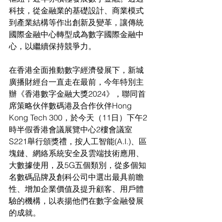
科技，從金融業的基礎設計、商業模式
到產業結構等作出創新及變革，讓傳統
國際金融中心轉型成為數字國際金融中
心，以繼續保持競爭力。
在香港全面推動數字經濟發展下，新城
廣播財經台一直走在最前，今年特別主
辦《香港數字金融大獎2024》，聯同首
席策略伙伴數碼港及合作伙伴Hong 
Kong Tech 300，於今天（11日）下午2
時半假香港會議展覽中心2樓會議室
S221舉行頒獎禮，按人工智能(A.I.)、區
塊鏈、網絡系統安全及雲端技術應用、
大數據使用，及5G五個類別，從多個知
名數碼品牌及創科公司中選出最具前瞻
性、增加企業價值及提升顧客、用戶體
驗的機構，以表揚他們在數字金融發展
的成就。