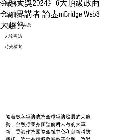
金融大獎2024》6大頂級政商
潮流生活
金融界講者 論盡mBridge Web3
音樂頻道
大趨勢
活動・好去處
人物專訪
時光檔案
隨着數字經濟成為全球經濟發展的大趨
勢，金融行業亦面臨前所未有的大革
新，香港作為國際金融中心和創新科技
樞紐，近年亦積極發展數字金融。透過