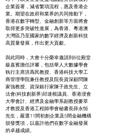
企業簽署，減省繁瑣流程，惠及香港企
業。期望在政府和業界的共同推動下，
香港在數字轉型、金融創新等方面將會
取得更多突破性進展，為香港、粵港澳
大灣區乃至國家的數字經濟及創新科技
高質量發展，作出更大貢獻。
與此同時，大會十分榮幸邀請到6位殿堂
級嘉賓擔任評審，包括華人大數據學會
執行主席洪爲民教授、香港科技大學工
商管理學院兼任教授及院長資深顧問陳
家強教授、資深銀行家陳子政先生、立
法會(科技創新界)邱達根議員、香港浸會
大學會計、經濟及金融學系副教授麥萃
才教授及香港工程師學會秘書長薛永恒
先生，嚴選11間初創企業及5間金融機構
頒發獎項，以嘉許他們在數字金融發展
的卓越成績。