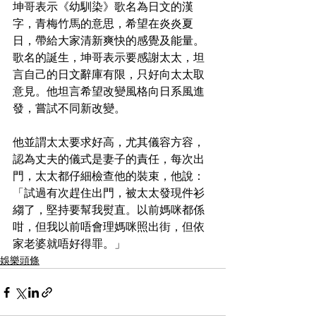
坤哥表示《幼馴染》歌名為日文的漢
字，青梅竹馬的意思，希望在炎炎夏
日，帶給大家清新爽快的感覺及能量。
歌名的誕生，坤哥表示要感謝太太，坦
言自己的日文辭庫有限，只好向太太取
意見。他坦言希望改變風格向日系風進
發，嘗試不同新改變。
他並謂太太要求好高，尤其儀容方容，
認為丈夫的儀式是妻子的責任，每次出
門，太太都仔細檢查他的裝束，他說：
「試過有次趕住出門，被太太發現件衫
縐了，堅持要幫我熨直。以前媽咪都係
咁，但我以前唔會理媽咪照出街，但依
家老婆就唔好得罪。」
娛樂頭條