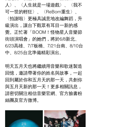
人〉、〈人生就是一場遊戲〉、〈我不
可一世的輕狂〉、〈ReBorn重生〉、
〈拍謝啦〉更極具誠意地改編舞蹈，升
級演出，讓台下觀眾有耳目一新的感
覺。正忙著「BOOM！怪物星人音樂節
街頭演唱會」的她們，將於6/8新北、
6/23高雄、7/7板橋、7/21台南、8/10台
中、8/25台北準備精彩演出。
明天五月天也將繼續用音樂和歌迷製造
回憶，邀請帶著你的姓名與故事，一起
回到屬於你和五月天的那一天，共創你
與五月天新的那一天！更多相關訊息，
請密切關注相信音樂官網、官方臉書粉
絲團及官方微博。