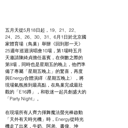
五月天從5月18日起，19、21、22、
24、25、26、30、31、6月1日於北京國
家體育場（鳥巢）舉辦《回到那一天》
25週年巡迴演唱會10場，第1場時五月
天邀請陳綺貞擔任嘉賓，在倒數之際的
第9場，同時也是星期五的晚上，他們準
備了專屬「星期五晚上」的驚喜，再度
與Energy合體演繹〈星期五晚上〉，將
現場氣氛推到最高點，在鳥巢完成最壯
觀的「E16蹲」，和歌迷一起共創盛大的
「Party Night」。
在現場所有人齊力揮舞魔法螢光棒啟動
「天外有天時光機」時，Energy從時光
機走了出來，牛奶、阿弟、書偉、坤