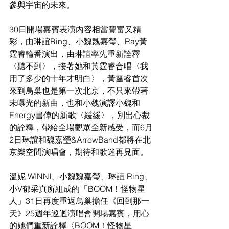
參與宇宙的未來。
30日開場嘉賓表演內容相當豐富又精
彩，由琳誼Ring、小魏魏嘉瑩、Ray黃
霆睿輪番演出，由琳誼率先重新詮釋
〈聽不到〉，接著她和黃霆睿合唱〈我
用了多少的十年才明白〉，黃霆睿首次
來到鳥巢也是第一次北京，不只來帶著
未曝光的新曲，也和小魏演譯小魏和
Energy書偉的新歌〈緩緩〉，別出心裁
的詮釋，帶給全場觀眾全新感受，而6月
2日琳誼和魏嘉瑩&ArrowBand都將在北
京樂空間演唱會，期待和歌迷再見面。
溫妮 WINNI、小魏魏嘉瑩、琳誼 Ring、
小V郁采真所組成的「BOOM！怪物星
人」31日再度重返鳥巢擔任《回到那一
天》25週年巡迴演唱會開場嘉賓，用心
的她們重新詮釋〈BOOM！怪物星