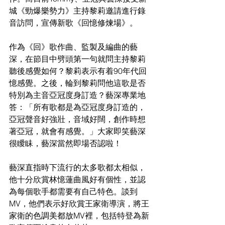
城《勁爆樂勢力》主持黎莉邀請進行錄
音訪問，宣傳新歌《回憶修煉場》。
作為《回》歌作曲、監製及編曲的藝
深，在節目中劈頭第一句就問主持黎莉
聽後感覺如何？黎莉表示有着90年代回
憶感覺。之後，輪到黎莉問他這歌是否
特別為主音亞冠度身訂造？藝深專業地
答：「所有歌都是為亞冠度身訂造的，
亞冠聲音好強壯，音域好闊，創作時想
著亞冠，就會有感覺。」大家即笑藝深
很瞹眛，藝深當然即場否認啦！
藝深直指時下流行的太多歌都太相似，
他十分欣賞林憶蓮曲風好有個性，並認
為每個歌手都需要有自己特色。談到
MV，他們表示好欣賞王家衛導演，將王
家衛的色調美都放MV裡，包括特登為新