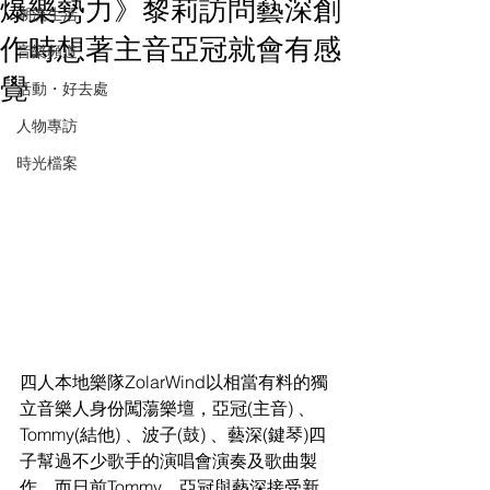
爆樂勢力》黎莉訪問藝深創
潮流生活
作時想著主音亞冠就會有感
音樂頻道
覺
活動・好去處
人物專訪
時光檔案
四人本地樂隊ZolarWind以相當有料的獨
立音樂人身份闖蕩樂壇，亞冠(主音) 、
Tommy(結他) 、波子(鼓) 、藝深(鍵琴)四
子幫過不少歌手的演唱會演奏及歌曲製
作。而日前Tommy、亞冠與藝深接受新