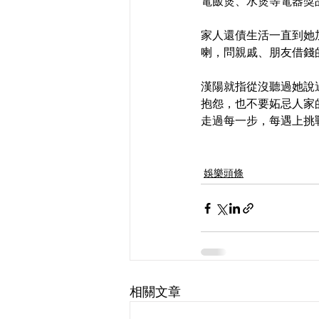
電飯煲、水煲等電器獎
家人還債生活一直到她
喇，問親戚、朋友借錢
漢陽就指從沒聽過她說
抱怨，也不要妬忌人家
走過每一步，每遇上挑
娛樂頭條
相關文章