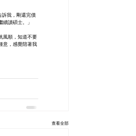
告訴我，剛還完債
繼續讀碩士。」
帆風順，知道不要
鍾意，感覺陪著我
查看全部