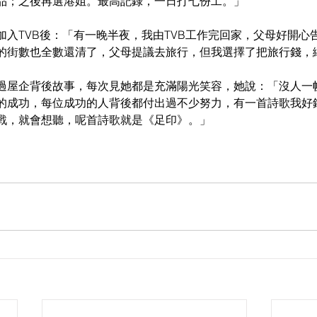
品；之後再選港姐。最高記錄，一日打七份工。」
加入TVB後：「有一晚半夜，我由TVB工作完回家，父母好開心
的街數也全數還清了，父母提議去旅行，但我選擇了把旅行錢，
過屋企背後故事，每次見她都是充滿陽光笑容，她說：「沒人一
的成功，每位成功的人背後都付出過不少努力，有一首詩歌我好
戰，就會想聽，呢首詩歌就是《足印》。」