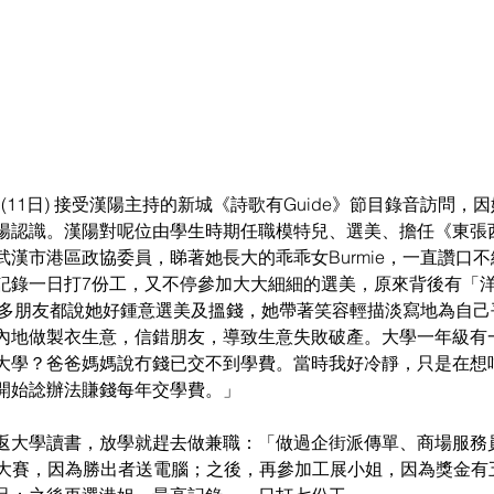
今日(11日) 接受漢陽主持的新城《詩歌有Guide》節目錄音訪問
陽認識。漢陽對呢位由學生時期任職模特兒、選美、擔任《東張
漢市港區政協委員，睇著她長大的乖乖女Burmie，一直讚口不絕。
記錄一日打7份工，又不停參加大大細細的選美，原來背後有「
示好多朋友都說她好鍾意選美及搵錢，她帶著笑容輕描淡寫地為自
內地做製衣生意，信錯朋友，導致生意失敗破產。大學一年級有
大學？爸爸媽媽說冇錢已交不到學費。當時我好冷靜，只是在想
開始諗辦法賺錢每年交學費。」
返大學讀書，放學就趕去做兼職：「做過企街派傳單、商場服務
言人大賽，因為勝出者送電腦；之後，再參加工展小姐，因為獎金