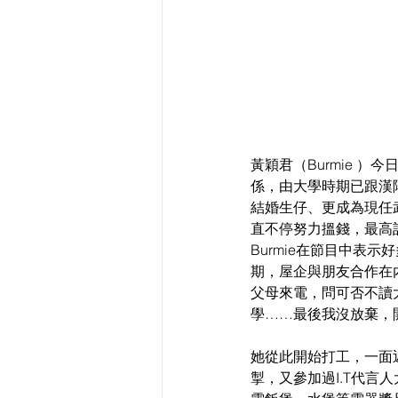
黃穎君（Burmie ）
係，由大學時期已跟漢
結婚生仔、更成為現任武
直不停努力搵錢，最高
Burmie在節目中表
期，屋企與朋友合作在
父母來電，問可否不讀
學……最後我沒放棄，
她從此開始打工，一面
掣，又參加過I.T代