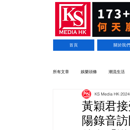
首頁
關於我
所有文章
娛樂頭條
潮流生活
KS Media HK
202
黃穎君接
陽錄音訪