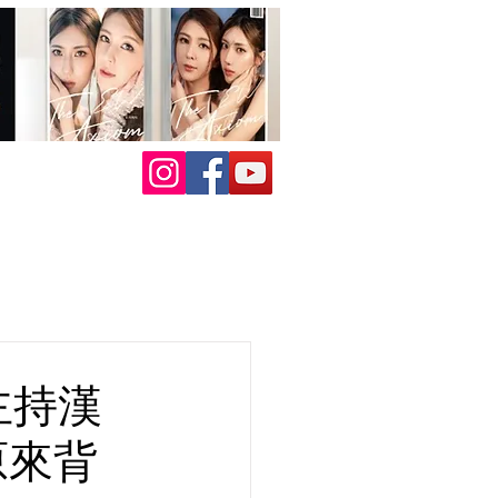
主持漢
原來背