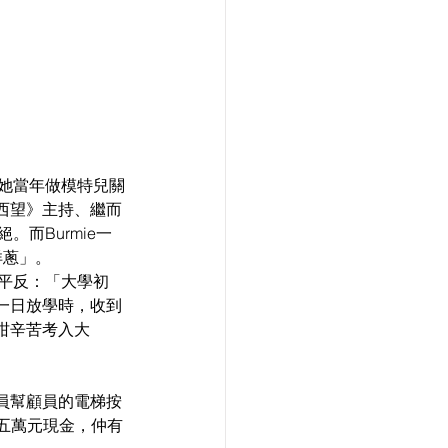
，因她當年做模特兒關
西望》主持、繼而
而Burmie一
洋蔥」。
己平反：「大學初
一日放學時，收到
咁辛苦考入大
員幫顧員的電梯按
有五萬元現金，仲有