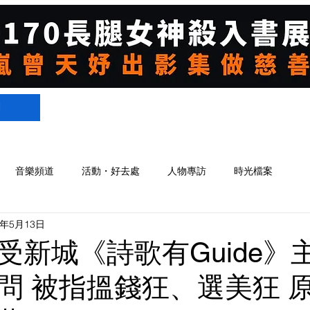
們
音樂頻道
活動・好去處
人物專訪
時光檔案
4年5月13日
受新城《詩歌有Guide》
問 被指搵錢狂、選美狂 