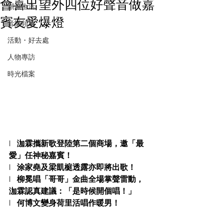
會喜出望外四位好聲音做嘉
潮流生活
賓友愛爆燈
音樂頻道
活動・好去處
人物專訪
時光檔案
l   
泇霖攜新歌登陸第二個商場，邀「最
愛」任神秘嘉賓！
l   
涂家堯及梁凱榳透露亦即將出歌！
l   
柳冕唱「哥哥」金曲全場掌聲雷動，
泇霖認真建議：「是時候開個唱！」
l   
何博文變身荷里活唱作暖男！