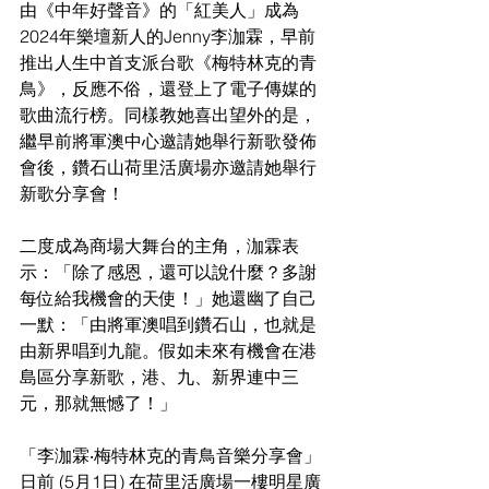
由《中年好聲音》的「紅美人」成為
2024年樂壇新人的Jenny李泇霖，早前
推出人生中首支派台歌《梅特林克的青
鳥》，反應不俗，還登上了電子傳媒的
歌曲流行榜。同樣教她喜出望外的是，
繼早前將軍澳中心邀請她舉行新歌發佈
會後，鑽石山荷里活廣場亦邀請她舉行
新歌分享會！
二度成為商場大舞台的主角，泇霖表
示：「除了感恩，還可以說什麼？多謝
每位給我機會的天使！」她還幽了自己
一默：「由將軍澳唱到鑽石山，也就是
由新界唱到九龍。假如未來有機會在港
島區分享新歌，港、九、新界連中三
元，那就無憾了！」
「李泇霖‧梅特林克的青鳥音樂分享會」
日前 (5月1日) 在荷里活廣場一樓明星廣