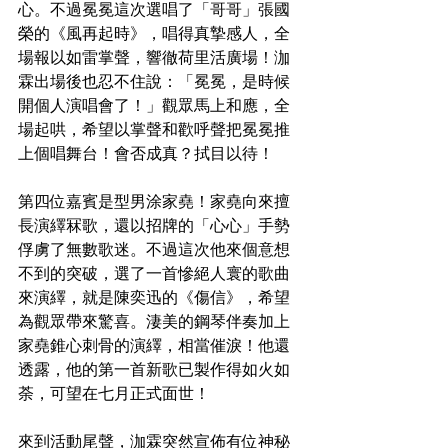
心。不過冕冕這次選唱了「哥哥」張國
榮的《風再起時》，唱得真摯感人，全
場報以如雷掌聲，響徹荷里活廣場！泇
霖出場後也忍不住說：「冕冕，是時候
開個人演唱會了！」觀眾馬上和應，全
場起哄，希望以掌聲和歡呼聲把冕冕推
上個唱舞台！會否成真？拭目以待！
第四位嘉賓是型男涂家堯！家堯向來擅
長演繹冧歌，還以招牌的「心心」手勢
俘虜了無數歌迷。不過這次他來個意想
不到的突破，選了一首慘絕人寰的歌曲
來演繹，就是陳奕迅的《傷信》，希望
為觀眾帶來驚喜。淒美的鋼琴伴奏加上
家堯錐心刺骨的演繹，相當催淚！他還
透露，他的第一首新歌已製作得如火如
荼，可望在七月正式面世！
來到活動尾聲，泇霖突然宣佈有位神秘