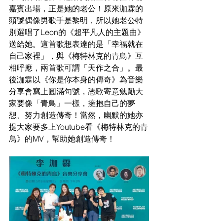
嘉賓出場，正是她的老公！原來泇霖的
頭號偶像男歌手是黎明，所以她老公特
別選唱了Leon的《超平凡人的主題曲》
送給她。這首歌想表達的是「幸福就在
自己家裡」，與《梅特林克的青鳥》互
相呼應，兩首歌可謂「天作之合」。最
後泇霖以《你是你本身的傳奇》為音樂
分享會寫上圓滿句號，憑歌寄意勉勵大
家要像「青鳥」一樣，擁抱自己的夢
想、努力創造傳奇！當然，幽默的她亦
提大家要多上Youtube看《梅特林克的青
鳥》的MV，幫助她創造傳奇！