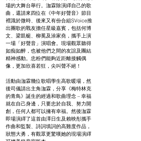
場的大舞台舉行。泇霖除演繹自己的歌
曲，還請來四位在《中年好聲音》節目
裡識於微時、後來又有份合組SVoice推
出團歌的戰友擔任星級嘉賓，包括何博
文、梁凱榳、柳冕及涂家堯，攜手上演
一場「好聲音」演唱會。現場觀眾聽得
如痴如醉，也被他們之間的友誼及團結
精神感動。忠粉們能夠近距離接觸偶
像，更加欣喜若狂，尖叫聲不絕！
活動由泇霖幾位歌唱學生高歌暖場，然
後司儀請出主角泇霖，分享《梅特林克
的青鳥》誕生的經過和歌曲理念 – 幸福
就在自己身邊，只要忠於自我、努力開
創，任何人都可以擁有幸福。然後泇霖
即場演繹了這首由澤日生及賴映彤攜手
作曲和監製、詩詞填詞的高難度作品，
狀態大勇，有觀眾更驚嘆她的現場演繹