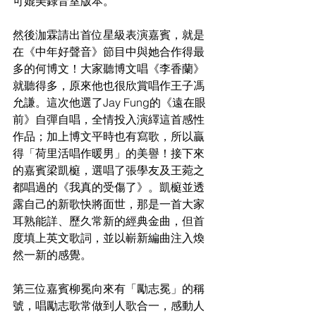
可媲美錄音室版本。
然後泇霖請出首位星級表演嘉賓，就是
在《中年好聲音》節目中與她合作得最
多的何博文！大家聽博文唱《李香蘭》
就聽得多，原來他也很欣賞唱作王子馮
允謙。這次他選了Jay Fung的《遠在眼
前》自彈自唱，全情投入演繹這首感性
作品；加上博文平時也有寫歌，所以贏
得「荷里活唱作暖男」的美譽！接下來
的嘉賓梁凱榳，選唱了張學友及王菀之
都唱過的《我真的受傷了》。凱榳並透
露自己的新歌快將面世，那是一首大家
耳熟能詳、歷久常新的經典金曲，但首
度填上英文歌詞，並以嶄新編曲注入煥
然一新的感覺。
第三位嘉賓柳冕向來有「勵志冕」的稱
號，唱勵志歌常做到人歌合一，感動人