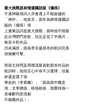
最大挑戰是林憶蓮國語版《傷痕》
不過神級填詞人亦會遇上不能超越的
「神作」，他直言，當年為林憶蓮國語
版的《傷痕》填
上廣東話詞是最大挑戰，當時他不惜親
赴台灣閉門造歌，但足足花了半個月，
惟至今對作品
仍未滿意，因為李宗盛原本的歌詞完美
得無懈可擊。
而當主持問及周禮茂最喜歡那首作品的
歌詞時，他坦言心中有不少選擇，但最
終還是選了張
學友的《李香蘭》，「因為當中嘅意
境，文學價值，唔係粗俗，我覺得係一
首修辭同意境都
不賴嘅作品！」