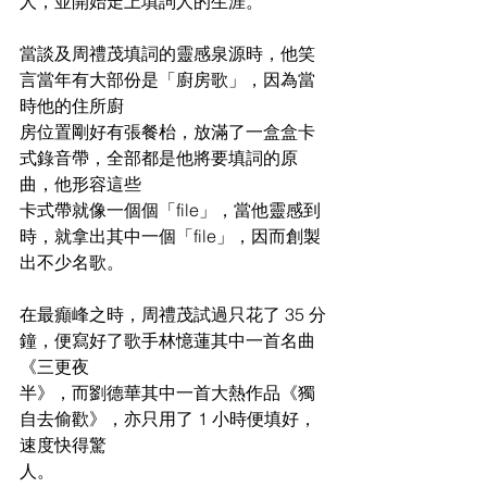
人，並開始走上填詞人的生涯。
當談及周禮茂填詞的靈感泉源時，他笑
言當年有大部份是「廚房歌」，因為當
時他的住所廚
房位置剛好有張餐枱，放滿了一盒盒卡
式錄音帶，全部都是他將要填詞的原
曲，他形容這些
卡式帶就像一個個「file」，當他靈感到
時，就拿出其中一個「file」，因而創製
出不少名歌。
在最癲峰之時，周禮茂試過只花了 35 分
鐘，便寫好了歌手林憶蓮其中一首名曲
《三更夜
半》，而劉德華其中一首大熱作品《獨
自去偷歡》，亦只用了 1 小時便填好，
速度快得驚
人。