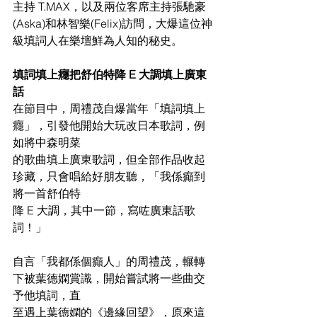
主持 T.MAX，以及兩位客席主持張馳豪
(Aska)和林智樂(Felix)訪問，大爆這位神
級填詞人在樂壇鮮為人知的秘史。
填詞填上癮把舒伯特降 E 大調填上廣東
話
在節目中，周禮茂自爆當年「填詞填上
癮」，引發他開始大玩改日本歌詞，例
如將中森明菜
的歌曲填上廣東歌詞，但全部作品收起
珍藏，只會唱給好朋友聽，「我係癲到
將一首舒伯特
降 E 大調，其中一節，寫咗廣東話歌
詞！」
自言「我都係個癲人」的周禮茂，輾轉
下被葉德嫻賞識，開始嘗試將一些曲交
予他填詞，直
至遇上葉德嫻的《邊緣回望》，原來這