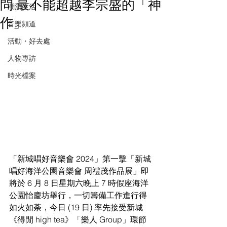
問 最不能超越李宗盛的「神
潮流生活
作」
音樂頻道
活動・好去處
人物專訪
時光檔案
「新城唱好音樂會 2024」第一擊「新城
唱好海洋公園音樂會 周禮茂作品展」即
將於 6 月 8 日星期六晚上 7 時假座海洋
公園怡慶坊舉行，一切籌備工作進行得
如火如荼，今日 (19 日) 率先接受新城
《得閒 high tea》「樂人 Group」環節