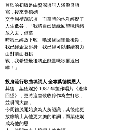
首歌的初版是由資深填詞人潘源良填
寫，後來葉德嫻
交予周禮茂試填，而當時的他剛經歷了
人生低谷，「我將自己邊緣回望嘅情緒
放入去，但當
時我已經放下咗，喺邊緣回望最後期，
我已經企返起身，我已經可以繼續努力
面對前面嘅挑
戰，我希望最後將正能量嘅歌擺返出
嚟！」
投身流行歌曲填詞人 全靠葉德嫻恩人
其後，葉德嫻於 1987 年製作唱片《邊緣
回望》，更將這首歌收錄作為主打歌，
並瞬間大熱，
令周禮茂開始廣為人所認識，其後他更
放膽填上其他更大膽的歌詞，而葉德嫻
成為他的恩