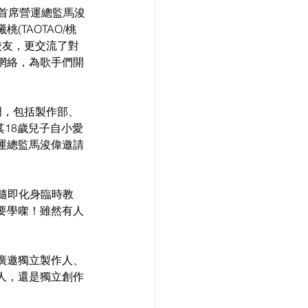
首席營運總監馬浚
TAOTAO/桃
校友，更交流了對
網絡，為歌手們開
門，包括製作部、
其18歲兒子自小愛
運總監馬浚偉邀請
場隨即化身臨時教
要學㗎！雖然有人
廣邀獨立製作人、
人，還是獨立創作