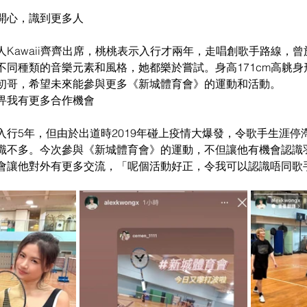
開心，識到更多人
Kawaii齊齊出席，桃桃表示入行才兩年，走唱創歌手路線，
不同種類的音樂元素和風格，她都樂於嘗試。身高171cm高䠷
初哥，希望未來能參與更多《新城體育會》的運動和活動。
畀我有更多合作機會
入行5年，但由於出道時2019年碰上疫情大爆發，令歌手生涯停
識不多。今次參與《新城體育會》的運動，不但讓他有機會認識
會讓他對外有更多交流，「呢個活動好正，令我可以認識唔同歌