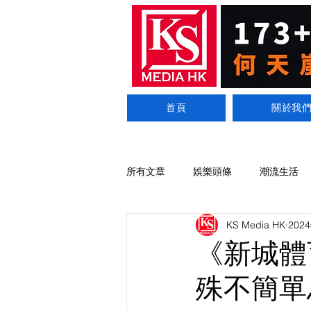
首頁
關於我
所有文章
娛樂頭條
潮流生活
KS Media HK
202
《新城體
殊不簡單