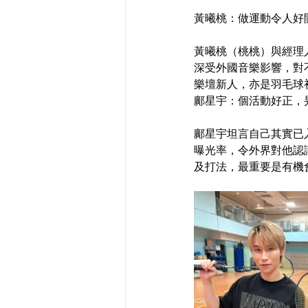
黃曦桃：做運動令人好
黃曦桃（桃桃）與經理人
深受外國音樂影響，對
樂壇新人，亦是羽毛球
鄺星宇：個活動好正，
鄺星宇坦言自己其實已
曝光率，令外界對他認
及打法，最重要是有機