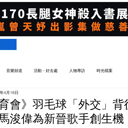
們
音樂頻道
活動・好去處
人物專訪
時光檔案
4年4月18日
育會》羽毛球「外交」背
馬浚偉為新晉歌手創生機