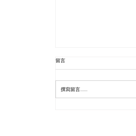
留言
撰寫留言......
金黃花海來襲！鼓鼓蕭秉治合
體宣傳花蓮金針花季 🌻 踢爆
好兄弟私下力挺：預算他竟然
說可以一起加碼？
KS Media HK 創立於
現已全面整合並專注運作