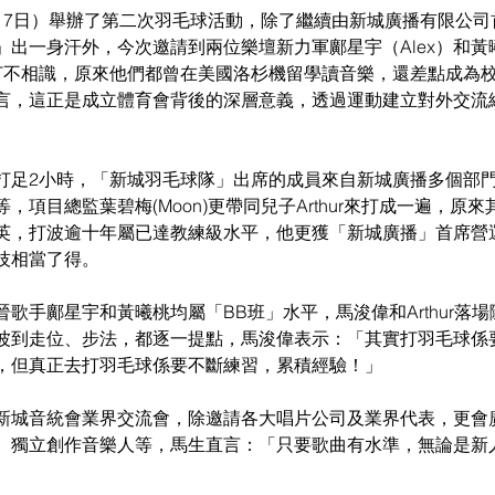
17日）舉辦了第二次羽毛球活動，除了繼續由新城廣播有限公司
出一身汗外，今次邀請到兩位樂壇新力軍鄺星宇（Alex）和黃曦桃(
不打不相識，原來他們都曾在美國洛杉機留學讀音樂，還差點成為
言，這正是成立體育會背後的深層意義，透過運動建立對外交流
打足2小時，「新城羽毛球隊」出席的成員來自新城廣播多個部
，項目總監葉碧梅(Moon)更帶同兒子Arthur來打成一遍，原來
英，打波逾十年屬已達教練級水平，他更獲「新城廣播」首席營
技相當了得。
歌手鄺星宇和黃曦桃均屬「BB班」水平，馬浚偉和Arthur落
波到走位、步法，都逐一提點，馬浚偉表示：「其實打羽毛球係
，但真正去打羽毛球係要不斷練習，累積經驗！」
新城音統會業界交流會，除邀請各大唱片公司及業界代表，更會
、獨立創作音樂人等，馬生直言：「只要歌曲有水準，無論是新