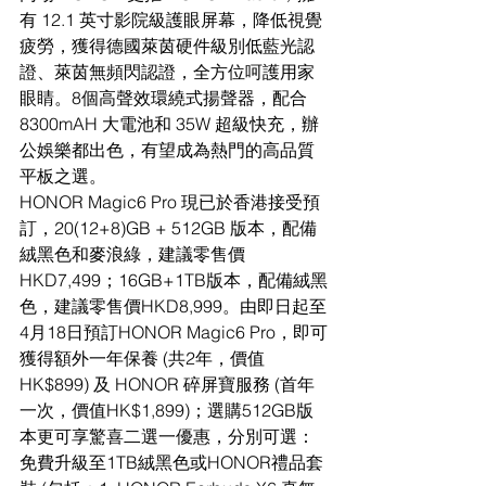
有 12.1 英寸影院級護眼屏幕，降低視覺
疲勞，獲得德國萊茵硬件級別低藍光認
證、萊茵無頻閃認證，全方位呵護用家
眼睛。8個高聲效環繞式揚聲器，配合 
8300mAH 大電池和 35W 超級快充，辦
公娛樂都出色，有望成為熱門的高品質
平板之選。
HONOR Magic6 Pro 現已於香港接受預
訂，20(12+8)GB + 512GB 版本，配備
絨黑色和麥浪綠，建議零售價
HKD7,499；16GB+1TB版本，配備絨黑
色，建議零售價HKD8,999。由即日起至
4月18日預訂HONOR Magic6 Pro，即可
獲得額外一年保養 (共2年，價值
HK$899) 及 HONOR 碎屏寶服務 (首年
一次，價值HK$1,899)；選購512GB版
本更可享驚喜二選一優惠，分別可選：
免費升級至1TB絨黑色或HONOR禮品套