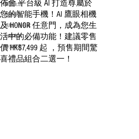
佈會 平台級 AI 打造尊屬於
潮流生活
您的智能手機！AI 鷹眼相機
音樂頻道
及 HONOR 任意門，成為您生
活動・好去處
活中的必備功能！建議零售
人物專訪
價 HK$7,499 起 ，預售期間驚
時光檔案
喜禮品組合二選一！