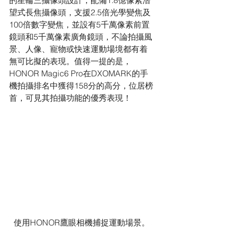
的星輪三攝像頭設計，配備1.8億像素潛
望式長焦攝像頭，支援2.5倍光學變焦及
100倍數字變焦，並設有5千萬像素前置
鏡頭和5千萬像素廣角鏡頭，不論拍攝風
景、人像、寵物或快速運動場境都有着
無可比擬的表現。值得一提的是，
HONOR Magic6 Pro在DXOMARK的手
機拍攝排名中獲得158分的高分，位居榜
首，可見其拍攝功能的優秀表現！
使用HONOR鷹眼相機捕捉運動場景。