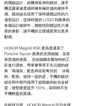
的飛線設計，由機身延伸到鏡頭，讓手
機流露著速度感和擁有極舒適的握持手
感。鏡頭組合採用了保時捷標誌性的六
邊形設計，從保時捷的 LOGO 到跑車的
各個設計細節中，都能找到標誌性六邊
形的身影，讓手機的立體感更突出更具
動感。
HONOR Magic6 RSR 更高度還原了 
Porsche Taycan 跑車的光滑細膩，並富
有質感的表面， 交由德國史圖加特的工
匠進行調色，帶來奢華而不失沉穩的經
典「瑪瑙灰」配色和炫彩奪目的 「冰莓
粉」配色。值得一提的是，手機的鏡頭
組合和中框均採用了超跑級的鈦合金材
質，使堅硬度提升 150%，卻同時不失
手機輕盈的質感。
在科技方面，HONOR Magic6 RSR全球