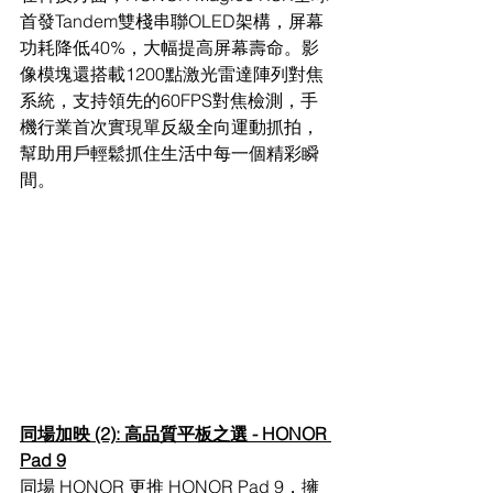
首發Tandem雙棧串聯OLED架構，屏幕
功耗降低40%，大幅提高屏幕壽命。影
像模塊還搭載1200點激光雷達陣列對焦
系統，支持領先的60FPS對焦檢測，手
機行業首次實現單反級全向運動抓拍，
幫助用戶輕鬆抓住生活中每一個精彩瞬
間。
同場加映 (2): 高品質平板之選 - HONOR 
Pad 9
同場 HONOR 更推 HONOR Pad 9，擁