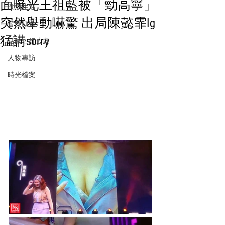
面曝光王祖藍被「勁高寧」
潮流生活
突然舉動嚇驚 出局陳懿霏Ig
音樂頻道
猛講sorry
活動・好去處
人物專訪
時光檔案