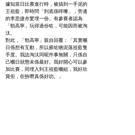
據知當日比賽進行時，被搞到一手泥的
王祖藍，即時問「到底係咩嚟」，旁邊
的李思捷亦驚埋一份。有參賽者認為
「勁高寧」玩得過份咗，可能因而被淘
汰。
對此，「勁高寧」親自回覆：「其實嗰
日係想有互動，所以搽咗啲泥落祖藍隻
手度。我諗淘汰同呢件事無關，只係自
己嗰日狀態未係最好。我好開心可以參
加比賽，同埋入到王祖藍嗰組，我好欣
賞佢，佢扮嘢真係好叻。」