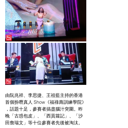
由阮兆祥、李思捷、王祖藍主持的香港
首個扮嘢真人 Show《福祿壽訓練學院》
，話題十足，參賽者搞盡腦汁突圍。昨
晚「古惑包皮」、「西貢籮記」、「沙
田詹瑞文」等十位參賽者先後被淘汰。