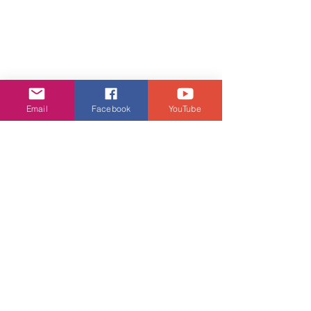
Email
Facebook
YouTube
跟黎諾懿合作後，佢大讚對方十分專
業。
娛樂頭條