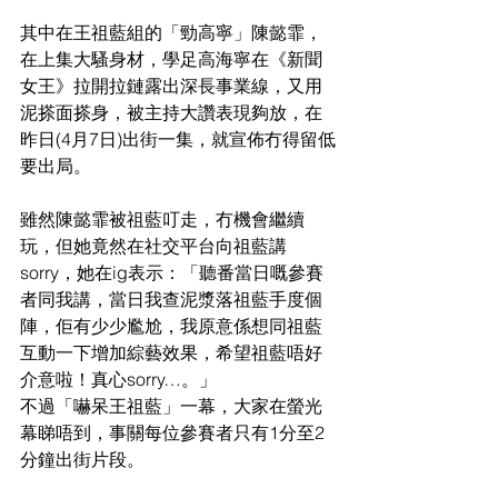
其中在王祖藍組的「勁高寧」陳懿霏，
在上集大騷身材，學足高海寧在《新聞
女王》拉開拉鏈露出深長事業線，又用
泥搽面搽身，被主持大讚表現夠放，在
昨日(4月7日)出街一集，就宣佈冇得留低
要出局。
雖然陳懿霏被祖藍叮走，冇機會繼續
玩，但她竟然在社交平台向祖藍講
sorry，她在ig表示：「聽番當日嘅參賽
者同我講，當日我查泥漿落祖藍手度個
陣，佢有少少尷尬，我原意係想同祖藍
互動一下增加綜藝效果，希望祖藍唔好
介意啦！真心sorry…。」
不過「嚇呆王祖藍」一幕，大家在螢光
幕睇唔到，事關每位參賽者只有1分至2
分鐘出街片段。