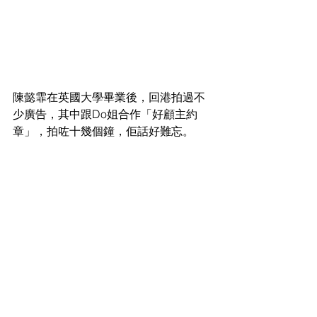
陳懿霏在英國大學畢業後，回港拍過不
少廣告，其中跟Do姐合作「好顧主約
章」，拍咗十幾個鐘，佢話好難忘。