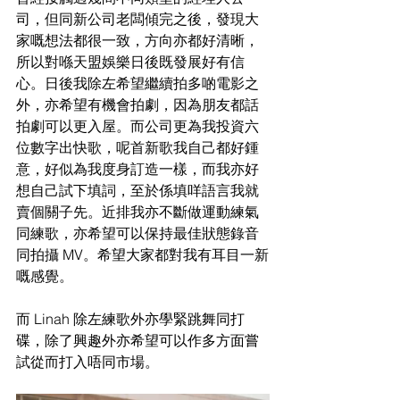
司，但同新公司老闆傾完之後，發現大
家嘅想法都很一致，方向亦都好清晰，
所以對喺天盟娛樂日後既發展好有信
心。日後我除左希望繼續拍多啲電影之
外，亦希望有機會拍劇，因為朋友都話
拍劇可以更入屋。而公司更為我投資六
位數字出快歌，呢首新歌我自己都好鍾
意，好似為我度身訂造一樣，而我亦好
想自己試下填詞，至於係填咩語言我就
賣個關子先。近排我亦不斷做運動練氣
同練歌，亦希望可以保持最佳狀態錄音
同拍攝 
MV。希望大家都對我有耳目一
新
嘅感覺。
而 
Linah 除左練歌外亦學緊跳舞同打
碟，除了興趣外亦希望可以作多方面嘗
試
從而打入唔同市場。