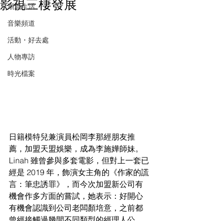
影視三棲發展
潮流生活
音樂頻道
活動・好去處
人物專訪
時光檔案
日籍模特兒兼演員松岡李那經朋友推
薦，加盟天盟娛樂，成為李施嬅師妹。
Linah 
雖曾參與多套電影，但對上一套已
經是 2019 年，飾演女主角的《作家的
謊
言：筆忠誘罪》，而今次加盟新公司有
機會作多方面的嘗試，她表示：好開心
有機會認識到公司老闆顏培意，之前都
曾經接觸過幾間不同類型的經理人公