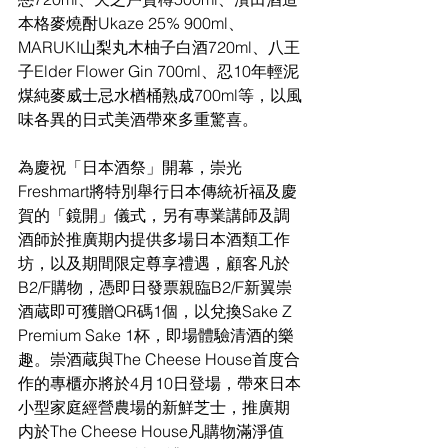
本格麥燒酎Ukaze 25% 900ml、
MARUKI山梨丸木柚子白酒720ml、八王
子Elder Flower Gin 700ml、忍10年輕泥
煤純麥威士忌水楢桶熟成700ml等，以風
味各異的日式美酒帶來多重驚喜。
為慶祝「日本酒祭」開幕，崇光
Freshmart將
特別舉行日本傳統祈福及慶
賀的「鏡開」儀式，另有專業講師及調
酒師於推廣期内提供多場日本酒類工作
坊，以及期間限定尊享禮遇，顧客凡於
B2/F購物，憑即日發票親臨B2/F新翼
崇
酒蔵即可獲贈QR碼1個，以兌換Sake Z 
Premium Sake 1杯，即場體驗清酒的樂
趣。崇酒蔵與The Cheese House首度合
作的專
櫃亦將於4月10日登場
，帶來日本
小型家庭經營農場的新鮮芝士，推廣期
内於The Cheese House凡購物滿淨值