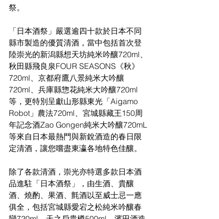
祭。
「日本酒祭」嚴選逾四十款於日本不同
縣市製造的優質清酒，當中包括首次登
陸崇光的新潟縣想天坊純米吟釀720ml、
秋田縣飛良泉FOUR SEASONS《秋》
720ml、京都府鷹八景純米大吟釀
720ml、兵庫縣惣花純米大吟釀720ml
等，更特別呈獻山形縣東光「Aigamo 
Robot」農法720ml、宮城縣藏王150周
年記念酒Zao Gongen純米大吟釀720mL
等來自日本最熱門與新銳酒造的春日限
定清酒，讓您嚐盡東瀛各地特色佳釀。
除了各款清酒，崇光亦特選多款日本酒
品進駐「日本酒祭」，由生酒、貴釀
酒、燒酌、果酒、氈酒以至威士忌一應
俱全，包括宮城縣愛宕之松純米吟釀春
戀720ml、天之戶貴樽500ml、濱田酒造