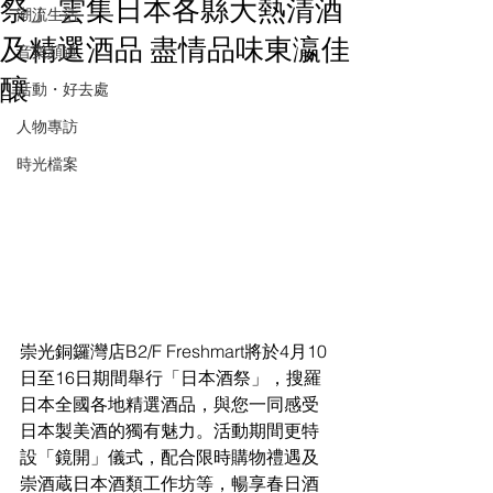
祭」雲集日本各縣大熱清酒
潮流生活
及精選酒品 盡情品味東瀛佳
音樂頻道
釀
活動・好去處
人物專訪
時光檔案
崇光銅鑼灣店
B2/F Freshmart將於4月10
日至16日
期間舉行「日本酒祭」，搜羅
日本全國各地精選酒品，與您一同感受
日本製美酒的獨有魅力。活動期間更特
設「鏡開」儀式，配合限時購物禮遇及
崇酒蔵日本酒類工作坊等，暢享春日酒