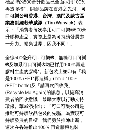
標品牌的500毫升飲品已全面採用100%
再造膠樽*，開創品牌在香港之先河。
可
口可樂公司香港、台灣、澳門及蒙古區
業務副總裁華威添（Tim Warwick）
表
示：「消費者每次享用可口可樂®500毫
升膠樽產品，實際上是為可持續發展盡
一分力。暢爽世界，因我不同！」
全線500毫升可口可樂
®
、無糖可口可樂
®
及加系可口可樂
®
均已採用100%再造
膠料生產的膠樽*。新包裝上並印有「我
是100% rPET*再造樽」(I’m a 100% 
rPET* bottle)及「請再次回收我」
(Recycle Me Again)的訊息，以提高消
費者的回收意識，鼓勵大家以行動支持
環保。華威添指出：「可口可樂公司是
推動可持續飲品包裝
的先驅。為實現可
持續發展的目標，我們勇於推陳出新，
這次在香港推出
100
% 再造膠樽包裝，