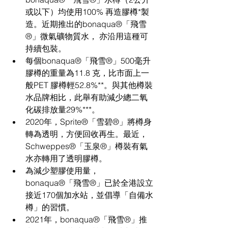
或以下）均使用100% 再造膠樽*製
造。近期推出的bonaqua®「飛雪
®」微氣礦物質水， 亦沿用這種可
持續包裝。
每個bonaqua®「飛雪®」500毫升
膠樽的重量為11.8 克，比市面上一
般PET 膠樽輕52.8%**。與其他樽裝
水品牌相比，此舉有助減少總二氧
化碳排放量29%***。
2020年，Sprite®「雪碧®」將樽身
轉為透明，方便回收再生。最近，
Schweppes®「玉泉®」樽
裝有氣
水亦
轉用了透明膠樽。  
為減少塑膠使用量，
bonaqua®「飛雪®」已於全港設立
接近170個加水站，並倡導「自備水
樽」的習慣。
2021年，bonaqua®「飛雪®」推