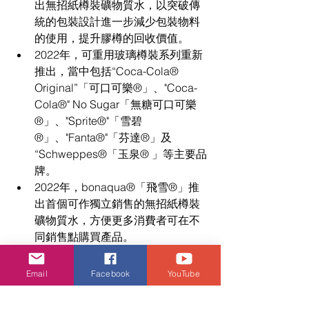
出無招紙樽裝礦物質水，以突破傳
統的包裝設計進一步減少包裝物料
的使用，提升膠樽的回收價值。
2022年，可重用玻璃樽裝系列重新
推出，當中包括“Coca-Cola® 
Original”「可口可樂®」、"Coca-
Cola®" No Sugar「無糖可口可樂
®」、"Sprite®"「雪碧
®」、"Fanta®"「芬達®」及 
“Schweppes®「玉泉® 」等主要品
牌。
2022年，bonaqua®「飛雪®」推
出首個可作獨立銷售的無招紙樽裝
礦物質水，方便更多消費者可在不
同銷售點購買產品。
2023年，bonaqua®「飛雪®」推
出礦物質水玻璃樽裝，與理念相同
Email
Facebook
YouTube
的酒店業者一起推動可持續發展。