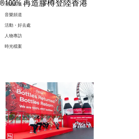
®100% 再造膠樽登陸香港
潮流生活
音樂頻道
活動・好去處
人物專訪
時光檔案