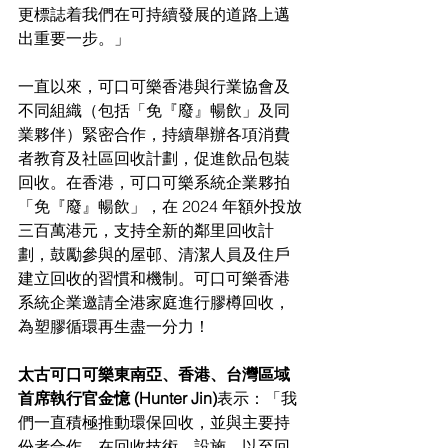
更標誌着我們在可持續發展的道路上邁
出重要一步。」
一直以來，可口可樂香港與行業協會及
不同組織（包括「
免
『
廢
』
暢飲
」及同
業夥伴）緊密合作，持續舉辦各項消費
者教育及社區回收計劃，促進飲品包裝
回收。在香港，可口可樂系
統企業夥拍
「免『廢』暢飲」，在 2024 年額外投放
三百萬港元，支持全新的鄰里回收計
劃，鼓勵參與的屋邨、清潔人員及住戶
建立回收的習慣和機制。可口可樂香港
系統企業邀請全港家庭進行膠樽回收，
為塑膠循環再生盡一分力！
太古可口可樂東南亞、香港、台灣區域
首席執行官金憶 (Hunter Jin)
表示：「我
們一直積極推動環保回收，並與主要持
份者合作，在回收技術、設施，以至回