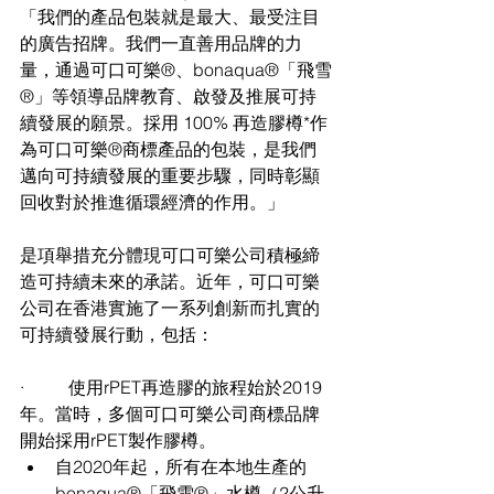
「我們的產品包裝就是最大、最受注目
的廣告招牌。我們一直善用品牌的力
量，通過
可口可樂
®
、
bonaqua®「飛雪
®」等領導品牌教育、啟發及推展可
持
續發展的願景。
採用
 100% 再造膠樽*作
為可口可樂
®商標產品的包裝，是我們
邁向可持續發展的重要步驟，同時彰顯
回收對於推進循環經濟的作用。」
是項舉措充分體現
可口可樂公司積極締
造可持續未來的承諾
。近年，可口可樂
公司在香港實施了一系列創新而扎實的
可持續發展行動，包括：
·          使用rPET再造膠的旅程始於2019
年。當時，多個可口可樂公司商標品牌
開始採用rPET製作膠樽。
自2020年起，所有在本地生產的
bonaqua®「飛雪®」水樽（2公升