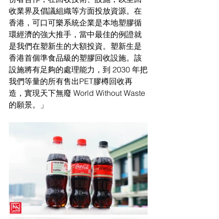
收業界及倡議組織等方面投放資源。在
香港，可口可樂系統企業是本地塑膠循
環經濟的強大推手，當中最佳的例證就
是我們在塑新生的大額投資。塑新生是
香港首個準食品級的塑膠回收設施。該
設施將有足夠的處理能力，到 2030 年把
我們等量的所有售出PET膠樽回收再
造，實現天下無廢 World Without Waste 
的願景。」