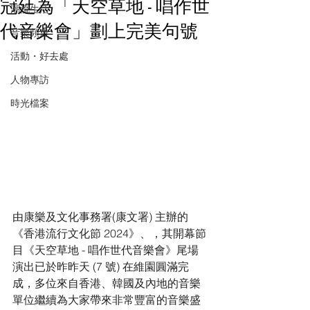
冠廷為「天空草地 - 唱作世
潮流生活
代音樂會」劃上完美句號
音樂頻道
活動・好去處
人物專訪
時光檔案
由康樂及文化事務署(康文署) 主辦的
《香港流行文化節 2024》、，其開幕節
目《天空草地 - 唱作世代音樂會》尾場
演出已於昨昨天 (7 號) 在維園圓滿完
成，多位來自香港、韓國及內地的音樂
單位繼續為大家帶來非常豐富的音樂盛