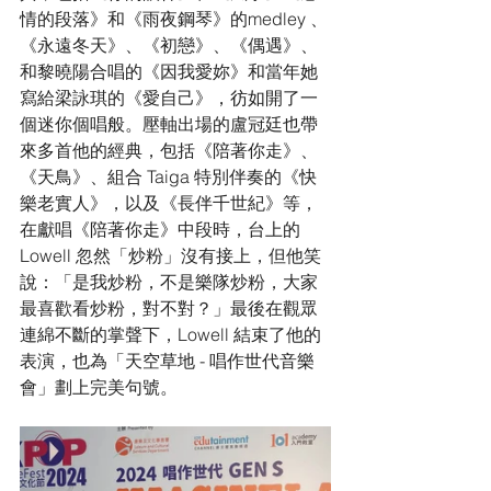
情的段落》和《雨夜鋼琴》的medley 、
《永遠冬天》、《初戀》、《偶遇》、
和黎曉陽合唱的《因我愛妳》和當年她
寫給梁詠琪的《愛自己》，彷如開了一
個迷你個唱般。壓軸出場的盧冠廷也帶
來多首他的經典，包括《陪著你走》、
《天鳥》、組合 Taiga 特別伴奏的《快
樂老實人》，以及《長伴千世紀》等，
在獻唱《陪著你走》中段時，台上的 
Lowell 忽然「炒粉」沒有接上，但他笑
說：「是我炒粉，不是樂隊炒粉，大家
最喜歡看炒粉，對不對？」最後在觀眾
連綿不斷的掌聲下，Lowell 結束了他的
表演，也為「天空草地 - 唱作世代音樂
會」劃上完美句號。