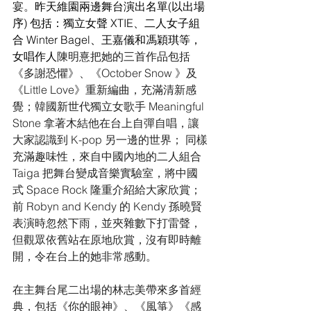
宴。
昨天維園兩邊舞台演出名單(以出場
序) 包括：獨立女聲 XTIE、二人女子組
合 Winter Bagel、王嘉儀和馮穎琪等，
女唱作人
陳明憙把她的三首作品包括
《多謝恐懼》、《October Snow 》及
《Little Love》重新編曲，充滿清新感
覺；韓國新世代獨立女歌手 Meaningful 
Stone 拿著木結他在台上自彈自唱，讓
大家認識到 K-pop 另一邊的世界； 同樣
充滿趣味性，來自中國內地的二人組合
Taiga 把舞台變成音樂實驗室，將中國
式 Space Rock 隆重介紹給大家欣賞；
前 Robyn and Kendy 的 Kendy 孫曉賢
表演時忽然下雨，並夾雜數下打雷聲，
但觀眾依舊站在原地欣賞，沒有即時離
開，令在台上的她非常感動。
在主舞台尾二出場的林志美帶來多首經
典，包括《你的眼神》、《風箏》《感