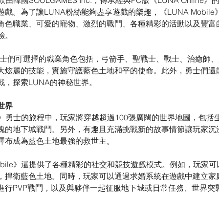
一款由韓國SOULGAMES Inc.，傳承經典PC版《LUNA Online
戲。為了讓LUNA粉絲能夠盡享遊戲的樂趣，《LUNA Mobil
角色職業、可愛的寵物、激烈的戰鬥、各種精彩的活動以及豐富
驗。
le》,勇士們可選擇的職業角色包括，弓箭手、聖戰士、戰士、治癒師
大炫麗的技能，實施守護藍色土地和平的使命。此外，勇士們還能
戰，探索LUNA的神秘世界。
世界
bile》勇士的旅程中，玩家將穿越超過100張廣闊的世界地圖，包
魂的地下城戰鬥。另外，有趣且充滿挑戰新的故事情節讓玩家沉
澤布成為藍色土地最強的救世主。
Mobile》還提供了各種精彩的社交和競技遊戲模式。例如，玩家
，捍衛藍色土地。同時，玩家可以通過求婚系統在遊戲中建立家
進行PVP戰鬥，以及與夥伴一起征服地下城或日常任務、世界突