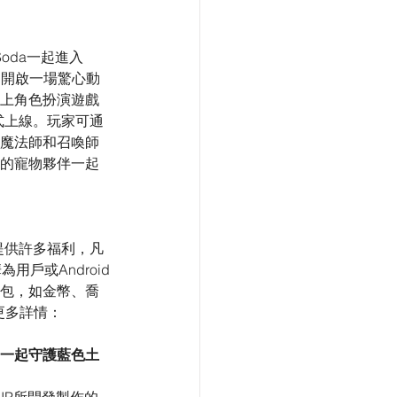
oda一起進入
界，開啟一場驚心動
上角色扮演遊戲
y正式上線。玩家可通
魔法師和召喚師
的寵物夥伴一起
，
士們提供許多福利，凡
為用戶或Android
包，如金幣、喬
更多詳情：
一起守護藍色土