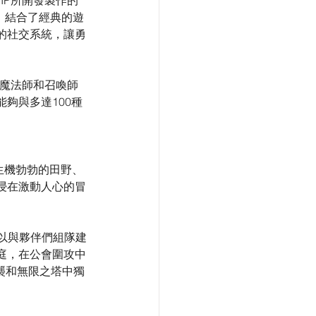
》的IP所開發製作的
e》結合了經典的遊
的社交系統，讓勇
、魔法師和召喚師
夠與多達100種
括生機勃勃的田野、
浸在激動人心的冒
可以與夥伴們組隊建
庭，在公會圍攻中
襲和無限之塔中獨