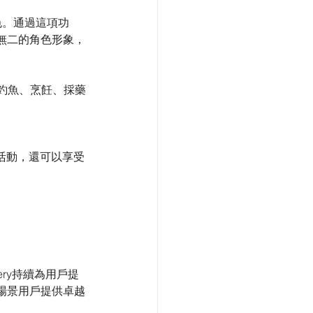
角色。通過這項功
無二的角色形象，
與釣魚、烹飪、採藥
活動，還可以享受
lery持續為用戶提
場景用戶提供卓越