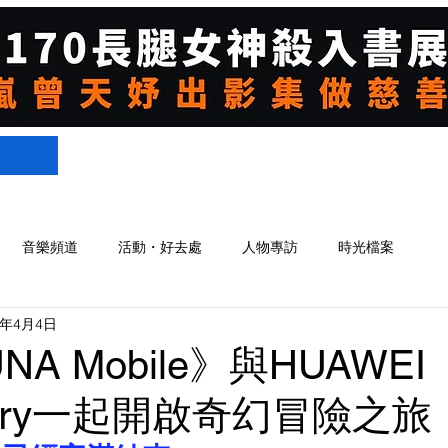
們
音樂頻道
活動・好去處
人物專訪
時光檔案
4年4月4日
A Mobile》與HUAWEI
llery一起開啟奇幻冒險之旅