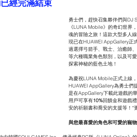
動已經完滿結束
勇士們，趕快召集夥伴們與DJ S
《LUNA Mobile》的奇幻世
魂的冒險之旅！這款大型多人線
現已在HUAWEI AppGaller
過選擇弓箭手、戰士、治癒師、
等六種職業角色類別，以及可愛
探索神秘的藍色土地！
為慶祝LUNA Mobile正式上線
HUAWEI AppGallery為勇
是在AppGallery下載此遊戲的華
用戶可享有
10%
回饋金和遊戲禮
安的祈願書和喬安的支援等！*
與您最喜愛的角色和可愛的寵物