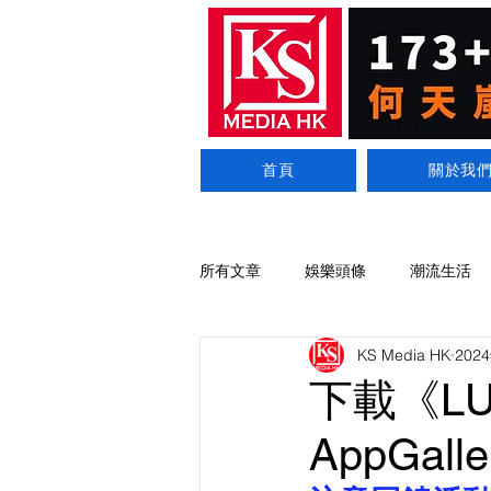
首頁
關於我
所有文章
娛樂頭條
潮流生活
KS Media HK
202
下載《LUN
AppGa