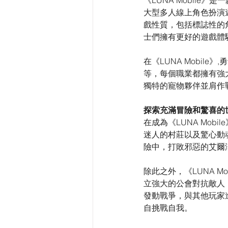
《LUNA Mobile》是
大型多人線上角色扮演遊
戲性質，包括標誌性的
士們擁有更好的遊戲體
在《LUNA Mobi
等，每個職業都擁有強
獨特的寵物夥伴並肩作
探索充滿冒險和驚喜的
在成為《LUNA Mo
迷人的村莊以及驚心動
險中，打敗邪惡的艾爾
除此之外，《LUNA 
立強大的公會對抗敵人
發動戰爭，與其他玩家
自挑戰自我。