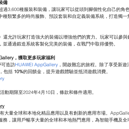
裝備
》提供超過3,600種服裝和裝備，讓玩家可以從頭到腳個性化自己的
中種類繁多的時尚服飾、預設套裝和自定義裝備系統，打造獨一
bile》還允許玩家打造強大的裝備以增強他們的實力。玩家可以參
，並通過鍛造系統客製化完美的裝備，在戰鬥中取得優勢。
pGallery，獲取更多玩家福利
用戶可造訪
HUAWEI AppGallery
，開啟難忘的旅程。除了享受新遊
利，包括 
10%
的回饋金，提升遊戲體驗並抵消遊戲消費。
ry
活動期限至2024年4月10日，條款和條件適用。
ry
lery擁有大量全球和本地化精品應用以及有創新的應用市場。AppGal
服務，讓用戶暢享大量的全球和本地熱門應用，為智能手機及全