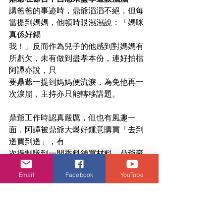
講爸爸的事迹時，鼎爺滔滔不絕，但每
當提到媽媽，他頓時眼濕濕說：「媽咪
真係好錫
我！」反而作為兒子的他感到對媽媽有
所虧欠，未有做到盡孝本份，連好拍檔
阿譚亦說，只
要鼎爺一提到媽媽便流淚，為免他再一
次淚崩，主持亦只能轉移講題。
鼎爺工作時認真嚴厲，但也有風趣一
面，阿譚被鼎爺大爆好鍾意購買「去到
邊買到邊」，有
次攝制隊到一間香料舖買材料，鼎爺豪
言：「今日譚玉瑛唔買嘢，我拎 2,000 
Email
Facebook
YouTube
蚊出來萬
歲！」最後不出所料，臨收隊前，阿譚
折返買了數十元香料，讓大家啼笑皆
非。