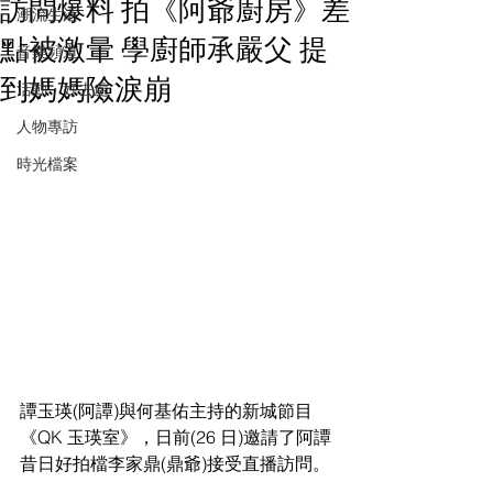
訪問爆料 拍《阿爺廚房》差
潮流生活
點被激暈 學廚師承嚴父 提
音樂頻道
到媽媽險淚崩
活動・好去處
人物專訪
時光檔案
譚玉瑛(阿譚)與何基佑主持的新城節目
《QK 玉瑛室》，日前(26 日)邀請了阿譚
昔日好拍檔李家鼎(鼎爺)接受直播訪問。