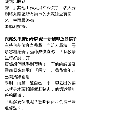
㷫到出唔到
聲！」其他工作人員立即慌了，各人分
別將九龍區所有街巿的大泥鯭全買回
來，幸而最終都
能順利拍攝。
跟嚴父學廚如考牌 錯一步驟即放低筷子
主持何基佑直言鼎爺一向給人霸氣、惡
形惡相感覺，鼎爺爽快直認：「我教學
生時好惡，其
實係想佢哋學到嘢啫！」而他的嚴厲及
嚴肅原來繼承自「嚴父」。鼎爺童年時
已開始跟爸爸
學廚，而第一道自己一手一腳煮出的菜
式就是木薯麵醬煮肥豬肉，他憶述當年
爸爸問道：
「點解要你煮呢？想睇你食唔食得出味
道係點？」