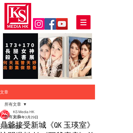
文章
所有文章
KS Media HK
所有文章
2024年3月29日
鼎爺接受新城《QK 玉瑛室》
娛樂頭條