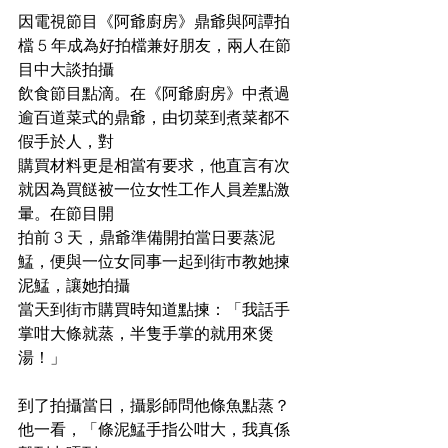
因電視節目《阿爺廚房》鼎爺與阿譚拍
檔 5 年成為好拍檔兼好朋友，兩人在節
目中大談拍攝
飲食節目點滴。在《阿爺廚房》中煮過
逾百道菜式的鼎爺，由切菜到煮菜都不
假手於人，對
購買材料更是相當有要求，他直言有次
就因為買餸被一位女性工作人員差點激
暈。在節目開
拍前 3 天，鼎爺準備開拍當日要蒸泥
鯭，便與一位女同事一起到街巿教她揀
泥鯭，讓她拍攝
當天到街市購買時知道點揀：「我話手
掌咁大條就蒸，半隻手掌的就用來煲
湯！」
到了拍攝當日，攝影師問他條魚點蒸？
他一看，「條泥鯭手指公咁大，我真係