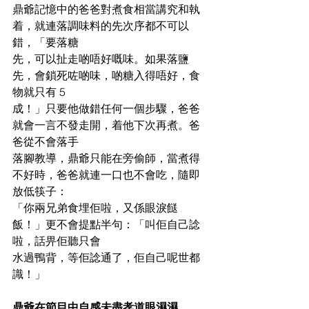
鼎爺記憶中的爸爸對煮食相當講究和執
着，就連落調味料的先次序都不可以
錯，「要落糖
先，可以扯走啲唔好嘅味。如果落鹽
先，會鎖死咗啲味，啲糖入得唔好，食
物就只有 5
成！」只要他做錯任何一個步驟，爸爸
就會一言不發走開，着他下次再煮。爸
爸從不會落手
落腳教導，鼎爺只能在旁偷師，當煮得
不好時，爸爸就連一口也不會吃，隨即
放低筷子：
「你兩兄弟食埋佢啦，又係眼淚餸
飯！」更不會提點半句：「叫佢自己諗
啦，話畀佢聽只會
水過鴨背，等佢諗通了，佢自己呢世都
識！」
鼎爺在節目中自感未盡孝道眼濕濕