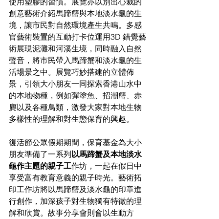
使用塑膠的習慣。展覽亦以別出心裁的
創意藝術介紹
馬蹄蟹與本地淡水龜的生
境，讓市民對自然環境產生共鳴。多感
官藝術裝置的互動打卡位運用3D 錯覺藝
術展現泥灘和河溪生境，同時融入自然
聲音，將市民帶入馬蹄蟹和淡水龜的生
活場景之中。展覽巧妙搭建的立體佈
景，引領大小朋友一同探索香港山水中
的本地物種，例如彈塗魚、招潮蟹、赤
麂以及各種鳥類，激發大家對本地生物
多樣性的理解和對生態保育的興趣。
復活節公眾假期期間，保育基金為大小
朋友準備了一系列
以馬蹄蟹及本地淡水
龜作主題的親子工
作坊
，一起在假日中
享受富有教育意義的親子時光。藝術拓
印工作坊將以馬蹄蟹及淡水龜的印章
進
行創作，加深孩子對生物獨有特徵的理
解和欣賞。故事分享會則會以生動方