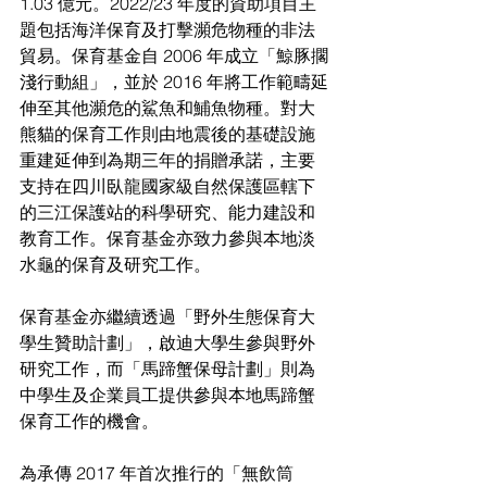
1.03 億元。2022/23 年度的資助項目主
題包括海洋保育及打擊瀕危物種的非法
貿易。保育基金自 2006 年成立「鯨豚擱
淺行動組」，並於 2016 年將工作範疇延
伸至其他瀕危的鯊魚和鯆魚物種。對大
熊貓的保育工作則由地震後的基礎設施
重建延伸到為期三年的捐贈承諾，主要
支持在四川臥龍國家級自然保護區轄下
的三江保護站的科學研究、能力建設和
教育工作。保育基金亦致力參與本地淡
水龜的保育及研究工作。
保育基金亦繼續透過「野外生態保育大
學生贊助計劃」，啟迪大學生參與野外
研究工作，而「馬蹄蟹保母計劃」則為
中學生及企業員工提供參與本地馬蹄蟹
保育工作的機會。
為承傳 2017 年首次推行的「無飲筒