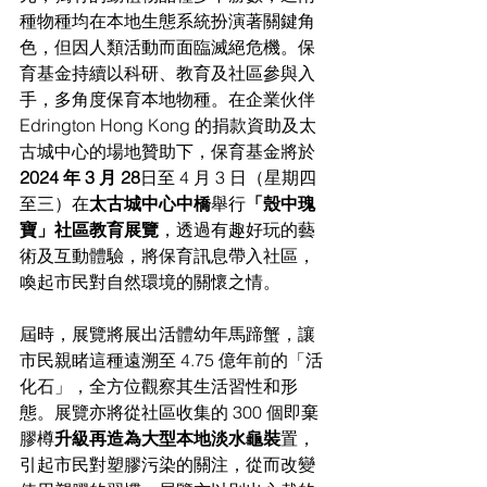
種物種均在本地生態系統扮演著關鍵角
色，但因人類活動而面臨滅絕危機。保
育基金持續以科研、教育及社區參與入
手，多角度保育本地物種。在企業伙伴
Edrington Hong Kong 的捐款資助及太
古城中心的場地贊助下，保育基金將於 
2024 年 3 月 28
日至 4 月 3 日（星期四
至三）
在
太古城中心中橋
舉行
「殼中瑰
寶」社區教育展覽
，透過有趣好
玩的藝
術及互動體驗，將保育訊息帶入社區，
喚起市民對自然環境的關懷之情。
屆時，展覽將展出活體幼年馬蹄蟹
，
讓
市民親睹這種遠溯至 4.75 億年前的「活
化石」，全方位觀察其生活習性和形
態。展覽亦將從社區收集的 300 個即棄
膠樽
升級再造為大型本地淡水龜裝
置，
引起市民對塑膠污染的關注，從而改變