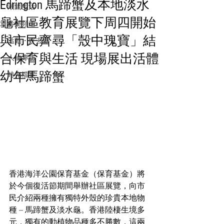
Edrington 馬蹄蟹及本地淡水
潮流生活
龜社區教育展覽下周四開始
音樂頻道
與市民齊尋「殼中瑰寶」結
活動・好去處
合保育與生活 現場展出活體
人物專訪
幼年馬蹄蟹
時光檔案
香港海洋公園保育基金（保育基金）將
於今個復活節期間舉辦社區展覽，向市
民介紹兩種擁有獨特外殼的珍貴本地物
種 – 馬蹄蟹及淡水龜。香港陸棲生境多
元，獨有的動植物品種多不勝數，這兩