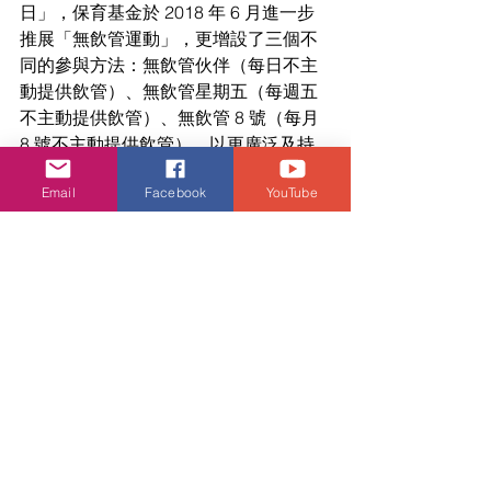
日」，保育基金於 2018 年 6 月進一步
推展「無飲管運動」，更增設了三個不
同的參與方法：無飲管伙伴（每日不主
動提供飲管）、無飲管星期五（每週五
不主動提供飲管）、無飲管 8 號（每月 
8 號不主動提供飲管），以更廣泛及持
續的方式鼓勵全港市民減用即棄塑膠飲
Email
Facebook
YouTube
管，以至其他一次性塑膠製品，為保育
海洋生態踏出重要一步。截至 2022 年 
12 月，共有超過 1,800 家食肆、學校、
企業及政府部門等參與，成為此運動的
「伙伴」。
保育基金作為支援亞洲區保育工作的慈
善信託基金，極需要社會各界的支持。
請以捐款支持，加入「基金之友」成為
會員，與保育基金攜手為亞洲生態出一
分力！