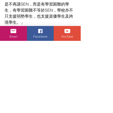
是不再講SEN，而是有學習困難的學
生，有學習困難不等於SEN，學校亦不
只支援弱勢學生，也支援資優學生及跨
境學生。」
梁子穎議員盼教育局以資訊科技解決教
Email
Facebook
YouTube
師難點
曾任前線中學教師的梁子穎議員，十分
關注學校如何使用資訊科技去幫助前線
教師解決問題，梁議員表示：「希望教
育局能夠提供額外資源，或調整運用資
助的指引，讓學校可以購買更多電腦系
統服務，以資訊科技解決工作難點，讓
前線教師更容易掌握學生的學習資訊，
方便教師設計課堂時，更能照顧各式各
樣學生的學習需要，真正做到融合教育
的理念，讓同學都能夠獲得公平和豐富
的學習旅程。如果能把有效的系統推廣
到全港學校，除了能幫助SEN學生成為