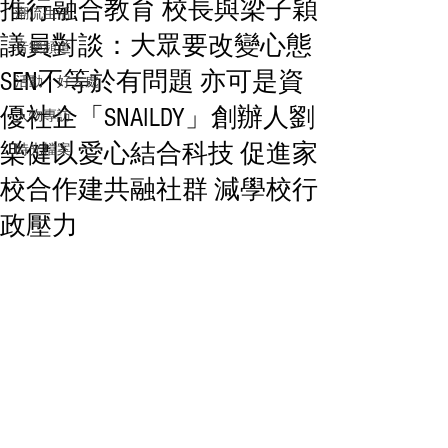
推行融合教育 校長與梁子穎
潮流生活
議員對談：大眾要改變心態
音樂頻道
SEN不等於有問題 亦可是資
活動・好去處
優社企「SNAILDY」創辦人劉
人物專訪
樂健以愛心結合科技 促進家
時光檔案
校合作建共融社群 減學校行
政壓力