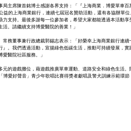
事局主席陳首銘博士感謝各界支持：「『上海商業．博愛單車百
心公益的上海商業銀行，連續七屆冠名贊助活動，還有各協辦單位
鼎力支持。最後多謝每一位參加者，希望大家都能透過本活動享
生活。請繼續支持博愛醫院的善業！」
、常務董事兼行政總裁郭錫志表示：「好榮幸上海商業銀行連續
行』。我們透過活動，宣揚綠色低碳生活，推動可持續發展，實
博愛醫院社區服務。」
多元的遊戲攤位，藉遊戲推廣單車運動、道路安全和綠色生活。
更有「博愛好聲音」青少年歌唱比賽得獎者獻唱及警犬訓練示範環