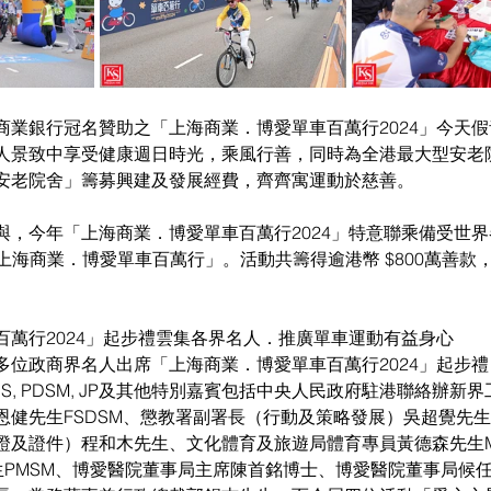
商業銀行冠名贊助之「上海商業．博愛單車百萬行2024」今天
人景致中享受健康週日時光，乘風行善，同時為全港最大型安老
安老院舍」籌募興建及發展經費，齊齊寓運動於慈善。
與，今年「上海商業．博愛單車百萬行2024」特意聯乘備受世
的「上海商業．博愛單車百萬行」。活動共籌得逾港幣 $800萬善
百萬行2024」起步禮雲集各界名人．推廣單車運動有益身心
多位政商界名人出席「上海商業．博愛單車百萬行2024」起步
S, PDSM, JP及其他特別嘉賓包括中央人民政府駐港聯絡辦新
健先生FSDSM、懲教署副署長（行動及策略發展）吳超覺先生
證及證件）程和木先生、文化體育及旅遊局體育專員黃德森先生
先生PMSM、博愛醫院董事局主席陳首銘博士、博愛醫院董事局候