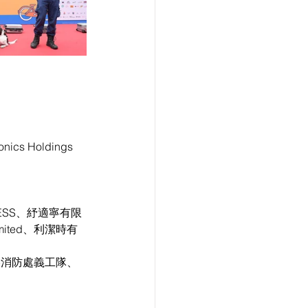
 Holdings 
ESS、紓適寧有限
) Limited、利潔時有
港消防處義工隊、