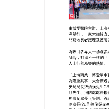
由博愛醫院主辦、上海
滿舉行，一家大細於宜
門藍地長者護理及護養
為吸引各界人士踴躍參
Miffy，打造不一樣
人士行善為樂的熱情。
「上海商業．博愛單車
為隆重其事，大會廣邀
安局局長鄧炳強先生GB
勛先生、消防處處長楊恩
務處副處長（管制、簽
副處長(管理)陳俊燊