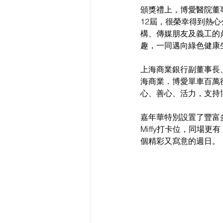
頒獎禮上，博愛醫院董
12屆，很榮幸得到熱
構、傳媒朋友及義工的
趣，一同邁向綠色健康
上海商業銀行副董事長
海商業．博愛單車百萬
心、善心、活力，支持
嘉年華特別設置了豐富
Miffy打卡位，同場
個精彩又寫意的週日。