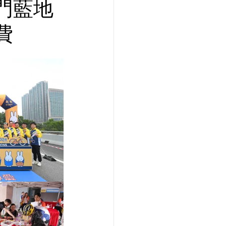
門藍地
費