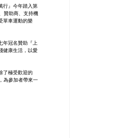
萬行』今年踏入第
、贊助商、支持機
受單車運動的樂
七年冠名贊助『上
踐健康生活，以愛
除了極受歡迎的
節，為參加者帶來一