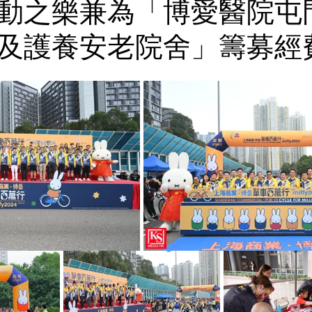
動之樂兼為「博愛醫院屯
及護養安老院舍」籌募經