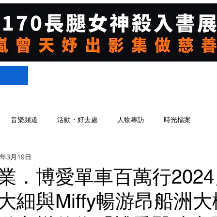
們
音樂頻道
活動・好去處
人物專訪
時光檔案
4年3月19日
業．博愛單車百萬行202
大細與Miffy暢游昂船洲