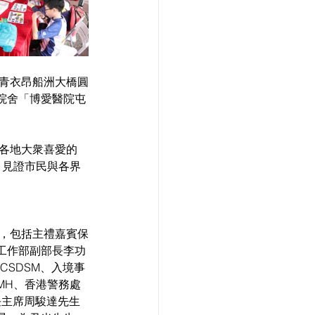
假青衣昂船洲大橋圓
院舍「博愛醫院屯
界各地大衆喜愛的
款，見證市民與各界
禮，包括主禮嘉賓保
界工作部副部長李功
CSDSM、入境事
MH、香港警務處
任主席周駿達先生