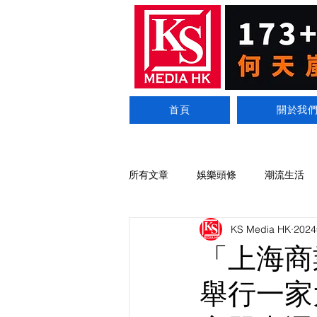
首頁
關於我
所有文章
娛樂頭條
潮流生活
KS Media HK
202
「上海商
舉行一家