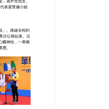
星」為尹光先生、
車隊代表梁寳儀小姐
組」。路線全程約
青沙公路結束。沿
心曠神怡，一舉兩
獎禮。