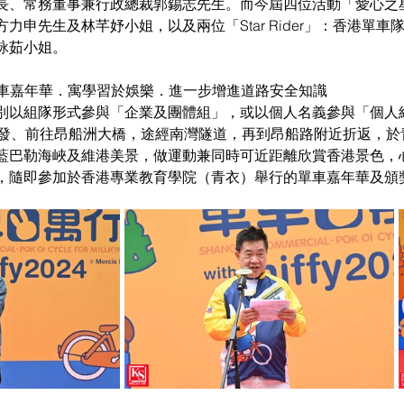
長、常務董事兼行政總裁郭錫志先生。而今屆四位活動「愛心之
、方力申先生及林芊妤小姐，以及兩位「Star Rider」：香港單
詠茹小姐。
y單車嘉年華．寓學習於娛樂．進一步增進道路安全知識
別以組隊形式參與「企業及團體組」，或以個人名義參與「個人
出發、前往昂船洲大橋，途經南灣隧道，再到昂船路附近折返，於
藍巴勒海峽及維港美景，做運動兼同時可近距離欣賞香港景色，
，隨即參加於香港專業教育學院（青衣）舉行的單車嘉年華及頒