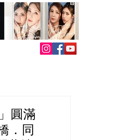
4」圓滿
大橋．同