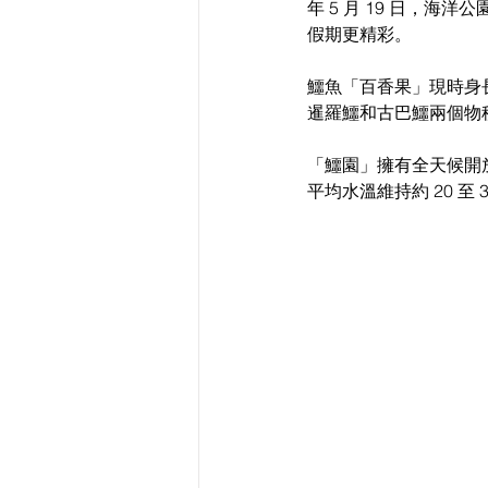
年 5 月 19 日，海洋公
假期更精彩。
鱷魚「百香果」現時身長
暹羅鱷和古巴鱷兩個物
「
鱷園」擁有全天候開
平均水溫維持約 
20 