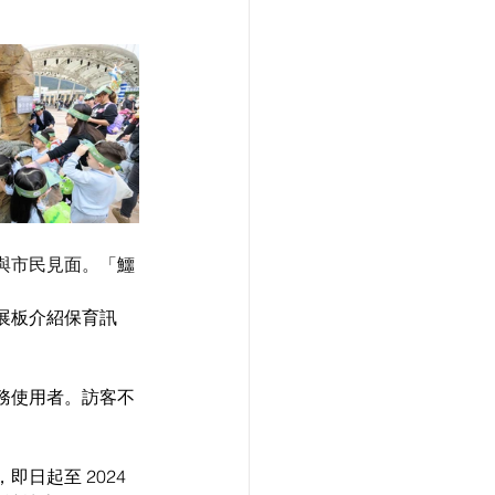
與市民見面。「
鱷
展板介紹保育訊
務使用者。訪客不
即日起至 
2024 