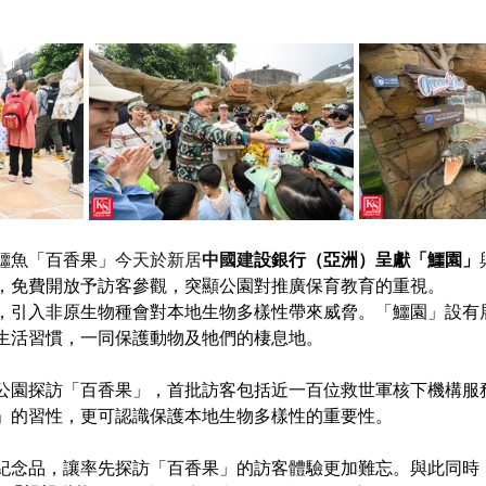
鱷魚
「百香果」
今天於新居
中國建
設銀行（亞洲）呈獻「鱷園」
，免費開放予
訪客參觀，突顯公園對推廣保育教育的重視。
，引入非原生物種會對本地生物多樣性帶來威脅。
「
鱷園」設
有
生活習慣，一同保護動物及牠們的棲息地。
公園探訪「百香果」，首批訪客包括近一百位救世軍核下機構服
」的習性，更可認識保護本地生物多樣性的重要性。
紀念品，讓率先探訪「百香果」的訪客體驗更加難忘。與此同時，