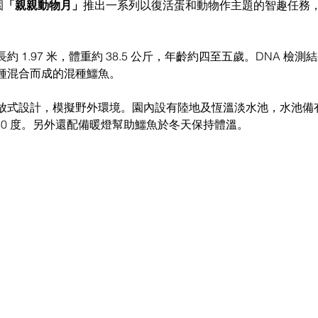
園
「親親動物月」
推出一系列以復活
蛋和動物作主題的智趣任務
約 
1.97 米，體重約 38.5 公斤，年齡約四至五歲。
DNA 
檢測結
種混合而成的混種鱷魚。
放式設計，模擬野外環境。園內設有陸地及恆溫淡水
池，水池備
至 30 度。另外還配備暖燈幫助鱷魚於
冬天保持體溫。