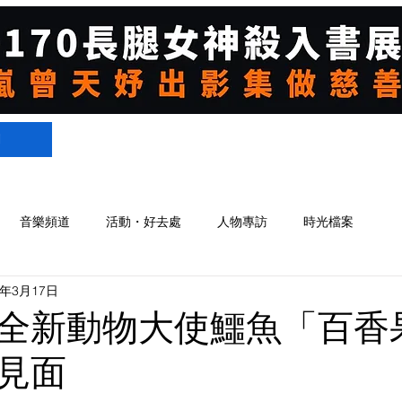
們
音樂頻道
活動・好去處
人物專訪
時光檔案
4年3月17日
全新動物大使鱷魚「百香
見面