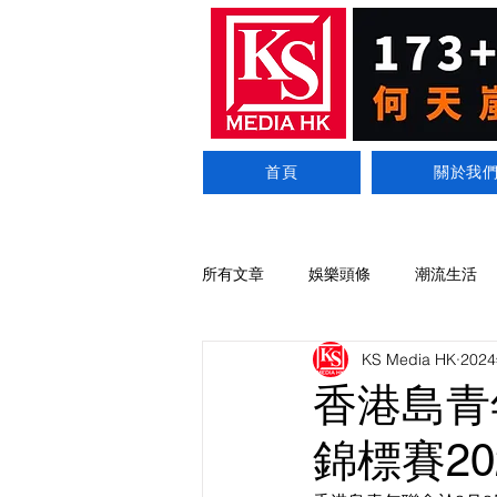
首頁
關於我
所有文章
娛樂頭條
潮流生活
KS Media HK
202
香港島青
錦標賽2