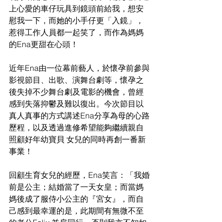
上心愛的車仔玩具到鏡頭前給我，想安
慰我一下，而她的小手仔更「入鏡」，
惹得工作人員都一起笑了，而作為媽媽
的Ena更甜在心頭！
近年Ena由一位幕前藝人，於懷孕前參與
影視節目、出歌、演舞台劇等，懷孕之
後失掉不少舞台劇及電影的機會，曾經
感到失落抑鬱及難以復出。今次節目以
真人真事的方式講述Ena分享為母的心路
歷程，以及透過進修希望能夠繼續親自
照顧好年幼寶貝 女兒的同時再創一番新
事業！
回顧生育女兒的經歷，Ena笑言：「我婚
前是公主；結婚當了一天女皇；而當媽
媽後成了服侍小公主的『宮女』，而自
己感到最幸運的是，此期間有無微不至