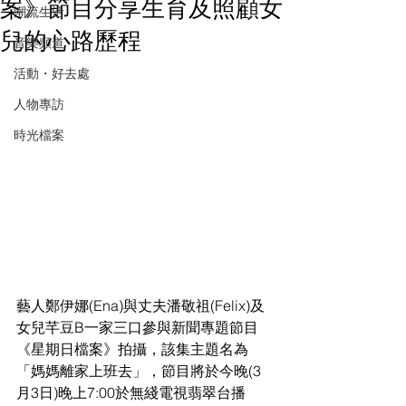
案》節目分享生育及照顧女
潮流生活
兒的心路歷程
音樂頻道
活動・好去處
人物專訪
時光檔案
藝人鄭伊娜(Ena)與丈夫潘敬祖(Felix)及
女兒芊豆B一家三口參與新聞專題節目
《星期日檔案》拍攝，該集主題名為
「媽媽離家上班去」，節目將於今晚(3
月3日)晚上7:00於無綫電視翡翠台播