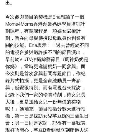
出。
今次參與節目的契機是Ena報讀了一個
Moms4Moms香港創業媽媽學員培訓計
劃課程，有關課程是一項婦女賦權計
劃，旨在向母親傳授以母親身份創業有
關的技能。Ena表示：「過去曾經於不同
的電視台參與過許多不同的節目演出，
早前於ViuTV拍攝綜藝節目《廚神奶奶是
你媽》，當時更邀請奶奶一同參與。而
今次則是首次參與新聞專題節目，作紀
錄片式拍攝，更是全家總動員一齊參
與，感覺很特別。而有電視台來採訪，
記錄下我們一家的珍貴時刻，待女兒長
大後，更是送給女兒一份無價的禮物
呢！」她補充，節目拍攝分數天進行拍
攝，第一日是採訪女兒芊豆B的三歲生日
會；另一日則是家訪，記得有一幕我表
現好唔開心，芊豆B看到就立刻爬過去送