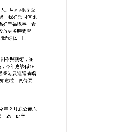
Ivana很享受
過，我好想同佢哋
係好幸福嘅事，希
投放更多時間學
間斷好似一世
歡創作與藝術，並
先，今年應該係18
辦香港及巡迴演唱
都知道啦，真係要
年 2 月底公佈入
出，為「延音 