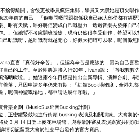
不捨得離開，會後更被學員瘋狂集郵，學員又大讚她是頂尖唱作人。
憶20年前的自己：「佢哋問嘅問題都係我自己絕大部份都有經歷
樂、咁有天賦，唔好將佢變成自己嘅壓力，透過音樂去發揮自己
作。」但她暫不考慮開班授徒，現時仍然很享受創作，希望可以
自己唔識嘢，越唔識嘢就越開心，好似大把嘢可以學，呢個係無
Ivana直言「真係好辛苦」，但認為辛苦是應該的，因為自己喜
自己的工作。至於即將迎接入行20年，Ivana說：「等我數數
填滿晒㗎啦。」她透露今年目標是推出全新專輯、演舞台劇、舉
有着落，只因申請多年仍未有期：「紅館Book場嗰度，全港九
啦，呢個神聖嘅場地，都申請咗幾年㗎啦。」
樂企劃《MusicSus延音Bucking計劃》
，正密鑼緊鼓地進行街頭 busking 表演及相關演練。大會將於今
將於 3 月 14 日登上麥花臣場館，與專業評審及表演嘉賓共同演
作結。詳情切記留意大會於社交平台發佈的官方資訊。