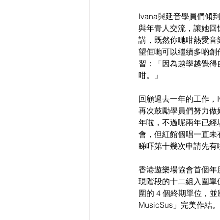
Ivana與
延音
學員們傾到
與年青人交流，讓她回
講，既然你哋咁熱愛音
望佢哋可以繼續多啲創
習：「因為越學越覺得
咁。」
回顧過去一年的工作，
再次鼓勵學員們努力做好
年啦，不過呢兩年已經
會，但紅館個唱一直未
睇吓第十幾次申請先有
香港遊樂場協會首個年度音
現階段的十二組入圍單位
圍的 4 個終期單位，並
MusicSus」完美