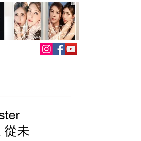
ter
驗 從未