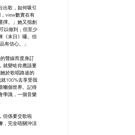
台出歌，如何吸引
，view數實在有
選擇。」她又指創
y可以做到，但至少
咪《末日》囉。但
作品有信心。」
方的聲線而度身訂
嚟，就變咗你應該要
到她於歌唱路途的
就100%去享受我
惜嗰個世界。記得
會學識，一個音樂
寫，但係要交歌啦
嚟，完全唔關沖涼