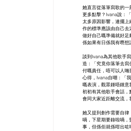
她直言從落筆寫歌的一
更多點擊？Ivana說
太多原因影響，連擺上
作的標準應該由自己去定
做好自己嘅準備就好足
係如果有日係我有嘢想講
談到Ivana為其他
造：「究竟你落筆去寫係
付嘅責任，唔可以人哋
心得，Ivana自嘲：
嘅表演，觀眾鍾唔鍾意
初初有其他歌手會話，
會同大家近距離交流，
她又提到創作需要自律，
喎，下星期要錄啦喎，
事，但係佢就係咁出咗