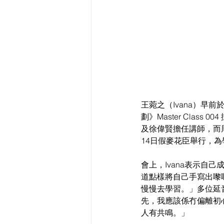
王菀之（Ivana）早前
劃》Master Class 004 
及徐偉賢擔任講師，而周鍚
14日假麥花臣舉行，
會上，Ivana表示自
道點樣將自己手寫出嚟
慢慢去學習。」多位延音
先，我應該係冇偏離初
人有共鳴。」