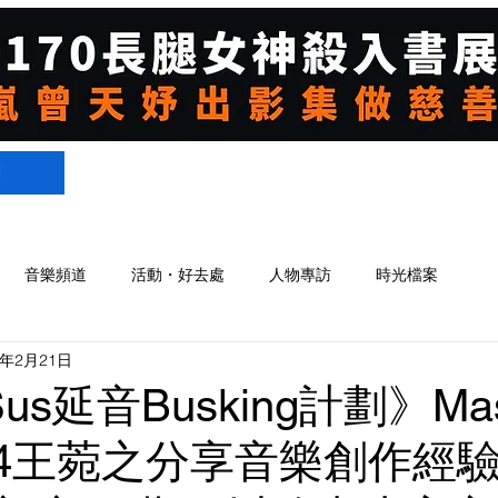
們
音樂頻道
活動・好去處
人物專訪
時光檔案
4年2月21日
Sus延音Busking計劃》Mas
 004王菀之分享音樂創作經