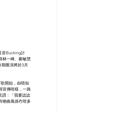
Bucking計
得林一峰、鄺敏慧
的終期匯演將於
3月
吓歌開始，由唔知
得宣傳咁樣，一路
a笑謂：「我要諗諗
有啲曲風係冇咁多