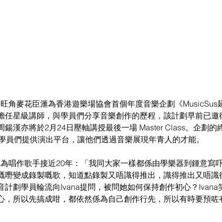
於旺角麥花臣滙為香港遊樂場協會首個年度音樂企劃《MusicSus延音
擔任星級講師，與學員們分享音樂創作的歷程，該計劃早前已邀
漢亦將於2月24日壓軸講授最後一場 Master Class。企劃
為學員們提供演出平台，讓他們透過音樂展現年青人的才能。
己成為唱作歌手接近20年：「我同大家一樣都係由學樂器到鍾意寫
嘅嘢變成錄製嘅歌，知道點錄製又唔識得推出，識得推出又唔識
計劃學員輪流向Ivana提問，被問她如何保持創作初心？Ivan
心，所以先搞成咁，都依然係為自己創作行先，所以有時要預咗