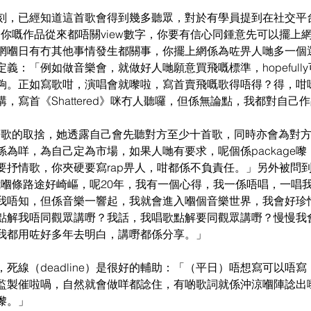
刻，已經知道這首歌會得到幾多聽眾，對於有學員提到在社交平
：「你嘅作品從來都唔關view數字，你要有信心同鍾意先可以擺上網
網嗰日有冇其他事情發生都關事，你擺上網係為咗畀人哋多一個
義：「例如做音樂會，就做好人哋願意買飛嘅標準，hopefull
夠。正如寫歌咁，演唱會就嚟啦，寫首賣飛嘅歌得唔得？得，咁
，寫首《Shattered》咪冇人聽囉，但係無論點，我都對自己
歌手寫歌的取捨，她透露自己會先聽對方至少十首歌，同時亦會為對
為咩，為自己定為市場，如果人哋有要求，呢個係package
要抒情歌，你夾硬要寫rap畀人，咁都係不負責任。」另外被問
「我嗰條路途好崎嶇，呢20年，我有一個心得，我一係唔唱，一唱我
我唔知，但係音樂一響起，我就會進入嗰個音樂世界，我會好珍
點解我唔同觀眾講嘢？我話，我唱歌點解要同觀眾講嘢？慢慢我
我都用咗好多年去明白，講嘢都係分享。」
死線（deadline）是很好的輔助：「（平日）唔想寫可以唔
監製催啦喎，自然就會做咩都諗住，有啲歌詞就係沖涼嗰陣諗出
嚟。」